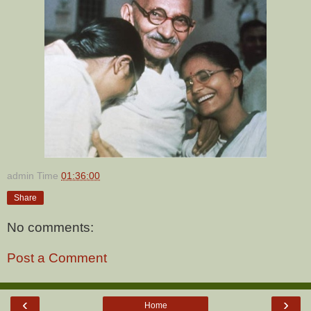
admin
Time
01:36:00
Share
No comments:
Post a Comment
‹
›
Home