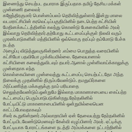
இணைந்து செயற்பட தயாராக இருப்பதாக தமிழ் தேசிய மக்கள்
முன்னணி தலைவர்
கஜேந்திரகுமார் பொன்னம்பலம் தெரிவித்துள்ளார்.இன்று மாலை
வடமராட்சியின் கரவெட்டிப்பகுதியினில் நடைபெற்ற கட்சியின்
மேதினக்கூட்டத்தினில் கலந்து கொண்டு பேசுகையினில் அவர்
இவ்வாறு தெரிவித்தார்.தற்போது கூட்டமைப்புக்குள் நிலவி வரும்
முரண்பாடுகளின் மத்தியினில் ஒவ்வொரு தரப்பும் தம்மோடு பேச்சு
நடத்த
அழைப்பு விடுத்துவருகின்றனர் .எம்மை பொறுத்த வரையினில்
கட்சியோ பதவியோ முக்கியமில்லை. தேவையானால்
கட்சியினை கலைத்துவிடவும் தயார்.ஆனால் முள்ளிவாய்க்காலுக்கு
முன்னதாக எந்த
கொள்கையினை முன்வைத்து கூட்டமைப்பு செயற்பட்டதோ அந்த
நிலைக்கு முதலினில் திரும்பவேண்டும். தமதுயிர்களை
அர்ப்பணித்த மக்களுக்கு நாம் மரியாதை
செலுத்தவேண்டும்.ஒன்றுமே இல்லாத மாகாணசபையை கைப்பற்ற
கூட்டமைப்பு பெரும்பாடுபடுகின்றது.தேர்தலினில்
போட்டியிட்டு மாகாணசபையினில் ஒன்றுமில்லையென
காட்டப்போவதாகவும்
சிலர் கூறுகின்றனர்.அவ்வாறாயின் ஏன் தேவையற்று தேர்தலினில்
போட்டியிடவேண்டுமெனவும் கேள்வி எழுப்பினார் அவர். ஏட்டிக்கு
போட்டியாக போராட்டங்களை நடத்தி அம்மக்களை நட்டாற்றினில்