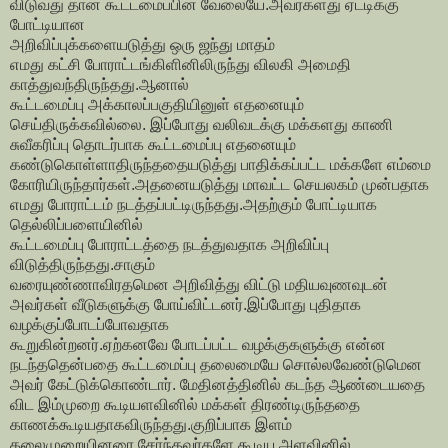
விடுவது தான் கூட்டமைப்பின் வேலையே.அவர்களது ஏட்டிக்கு
போட்டியான
அறிவிப்புக்களையடுத்து ஒரு ஜந்து மாதம்
எமது கட்சி போராட்டங்கிளினிலிருந்து விலகி அமைதி
காத்துவந்திருந்தது.ஆனால்
கூட்டமைப்பு அக்காலப்பகுதியினுள் எதனையும்
செய்திருக்கவில்லை. இப்போது வலிவடக்கு மக்களது காணி
சுவீகரிப்பு தொடர்பாக கூட்டமைப்பு எதனையும்
கண்டுகொள்ளாதிருந்ததையடுத்து பாதிக்கப்பட்ட மக்களே எம்மை
கோரியிருந்தார்கள்.அதனையடுத்து மாவட்ட செயலகம் முன்பதாக
எமது போராட்டம் நடத்தப்பட்டிருந்தது.அதற்கும் போட்டியாக
தெல்லிப்பளையினில்
கூட்டமைப்பு போராட்டத்தை நடத்துவதாக அறிவிப்பு
விடுத்திருந்தது.சாகும்
வரையுண்ணாவிரதமென அறிவித்து விட்டு மதியவுணவுடன்
அவர்கள் வீடுகளுக்கு போய்விட்டனர்.இப்போது புதிதாக
வழக்குப்போடப்போவதாக
கூறுகின்றனர்.ஏற்கனவே போடப்பட்ட வழக்குகளுக்கு என்ன
நடந்ததென்பதை கூட்டமைப்பு தலைமையே சொல்லவேண்டுமென
அவர் கேட்டுக்கொண்டார். மேதினத்தினில் கடந்த ஆண்டையதை
விட இம்முறை கூடியளவினில் மக்கள் திரண்டிருந்ததை
காணக்கூடியதாகவிருந்தது.குறிப்பாக இளம்
தலைமுறையினரை சேர்ந்தவர்களே கூடிய அளவினில்