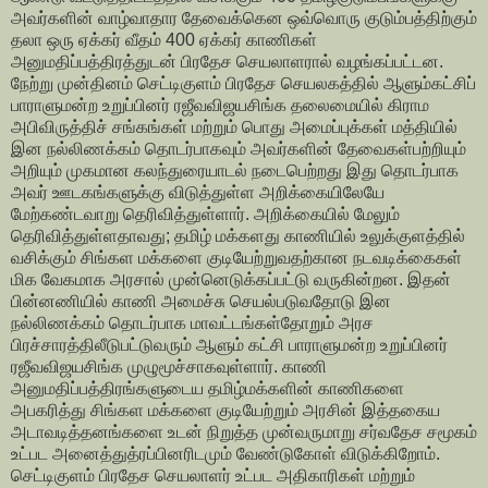
அவர்களின் வாழ்வாதார தேவைக்கென ஒவ்வொரு குடும்பத்திற்கும்
தலா ஒரு ஏக்கர் வீதம் 400 ஏக்கர் காணிகள்
அனுமதிப்பத்திரத்துடன் பிரதேச செயலாளரால் வழங்கப்பட்டன.
நேற்று முன்தினம் செட்டிகுளம் பிரதேச செயலகத்தில் ஆளும்கட்சிப்
பாராளுமன்ற உறுப்பினர் ரஜீவவிஜயசிங்க தலைமையில் கிராம
அபிவிருத்திச் சங்கங்கள் மற்றும் பொது அமைப்புக்கள் மத்தியில்
இன நல்லிணக்கம் தொடர்பாகவும் அவர்களின் தேவைகள்பற்றியும்
அறியும் முகமான கலந்துரையாடல் நடைபெற்றது இது தொடர்பாக
அவர் ஊடகங்களுக்கு விடுத்துள்ள அறிக்கையிலேயே
மேற்கண்டவாறு தெரிவித்துள்ளார். அறிக்கையில் மேலும்
தெரிவித்துள்ளதாவது; தமிழ் மக்களது காணியில் உலுக்குளத்தில்
வசிக்கும் சிங்கள மக்களை குடியேற்றுவதற்கான நடவடிக்கைகள்
மிக வேகமாக அரசால் முன்னெடுக்கப்பட்டு வருகின்றன. இதன்
பின்னணியில் காணி அமைச்சு செயல்படுவதோடு இன
நல்லிணக்கம் தொடர்பாக மாவட்டங்கள்தோறும் அரச
பிரச்சாரத்திலீடுபட்டுவரும் ஆளும் கட்சி பாராளுமன்ற உறுப்பினர்
ரஜீவவிஜயசிங்க முழுமூச்சாகவுள்ளார். காணி
அனுமதிப்பத்திரங்களுடைய தமிழ்மக்களின் காணிகளை
அபகரித்து சிங்கள மக்களை குடியேற்றும் அரசின் இத்தகைய
அடாவடித்தனங்களை உடன் நிறுத்த முன்வருமாறு சர்வதேச சமூகம்
உட்பட அனைத்துத்ரப்பினரிடமும் வேண்டுகோள் விடுக்கிறோம்.
செட்டிகுளம் பிரதேச செயலாளர் உட்பட அதிகாரிகள் மற்றும்