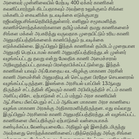
அனைவர் முன்னிலையில் மேற்படி 400 ஏக்கர் காணிகள்
கவனிப்பாரற்றுக் கிடப்பதாகவும் அவற்றை உலுக்குளம் சிங்கள
மக்களிடம் கையளிக்க நடவடிக்கை எடுக்குமாறு
ரஜீவவிஜயசிங்கதெரிவித்துள்ளார். எனினும் சமூகமளித்த
காணிச்சொந்தக்காரர்களான தமிழ் மக்கள் தமது காணிகளைச்
சிங்கள மக்கள் அபகரித்து வருவதாக முறையிட்டும் உரிய காணி
அனுமதிப்பத்திங்களைக் காண்பித்தும் நடவடிக்கை
எடுக்கவில்லை. இருப்பினும் இந்தக் காணிகள் தம்மிடம் முறையான
அனுமதி பெறப்படாமல் காணி அனுமதிப்பத்திரத்துடன் முன்னர்
வழங்கப்பட்டது தவறு என்று மேலதிக காணி அமைச்சரால்
அறிவுறுத்தப்பட்டதாகவும் பிரஸ்தாபிக்கப்பட்டுள்ளது. இந்தக்
காணிகள் யாவும் அப்போதைய வட-கிழக்கு மாகாண அரசின்
காணி அமைச்சின் அனுமதியுடன் செட்டிகுள பிரதேச செயலளரால்
வழங்கப்பட்டிருந்தன. இலங்கை அரசியல் யாப்பின் 13ஆவது
திருத்தச் சட்டத்தின் கீழ்வரும் காணி அபிவிருத்திச் சட்டம் காணி
அளிப்பு விசேட ஏற்பாடுகள் சட்டம் மற்றும் அரச காணியின்
ஆட்சியை மீளப்பெறும் சட்டம் ஆகியன மாகாண அரச காணியை
வழங்க மாகாண அரசுக்கு அதிகாரமளித்திருந்தன. எது எவ்வாறு
இருப்பினும் அரசினால் காணி அனுமதிப்பத்திரத்துடன் வழங்கப்பட்ட
காணிகளை மீளப்பறிக்கும் ஏற்பாடுகள் வன்மையாகக்
கண்டிக்கப்படவேண்டியவையே. அதிலும் ஓர் இனத்திடமிருந்து
அவர்களது சொந்தக்காணிகளைப் பறித்தெடுத்து அங்கு சிங்கள