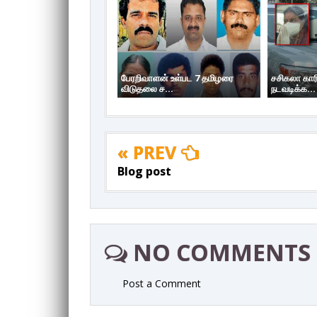
பேரறிவாளன் உள்பட 7 தமிழரை
சசிகலா கார
விடுதலை ச...
நடவடிக்க...
« PREV
Blog post
NO COMMENTS
Post a Comment