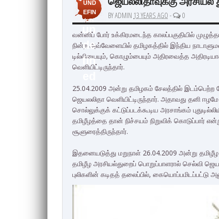
ஜெயலலிதாவுக்கு அரசியல் 
UND
EFIN
BY ADMIN
13 YEARS AGO
-
0
ED
un
வன்னிப் போர் உக்கிரமடைந்த காலப்பகுதியில் முழு
de
நின்ற அவ்வேளையில் தமிழகத்தில் இந்திய நாடாளுமன்ற
டில்லியையும், கொழும்பையும் அதிரவைத்த அதிரடி
fin
வெளியிட்டிருந்தார்.
ed
25.04.2009 அன்று தமிழகம் சேலத்தில் இடம்பெற்ற த
ஜெயலலிதா வெளியிட்டிருந்தார். அதாவது தனி ஈழமே த
சொல்லுக்குக் கட்டுப்படக்கூடிய அரசாங்கம் புதுடில்ல
தமிழீழத்தை தான் நிச்சயம் நிறுவிக் கொடுப்பார் என்
சூளுரைத்திருந்தார்.
இதனையடுத்து மறுநாள் 26.04.2009 அன்று தமிழீழ
தமிழீழ அரசியல்துறைப் பொறுப்பாளரால் செல்வி ஜெயல
புலிகளின் கடிதத் தலைப்பில், கையொப்பமிடப்பட்டு அன