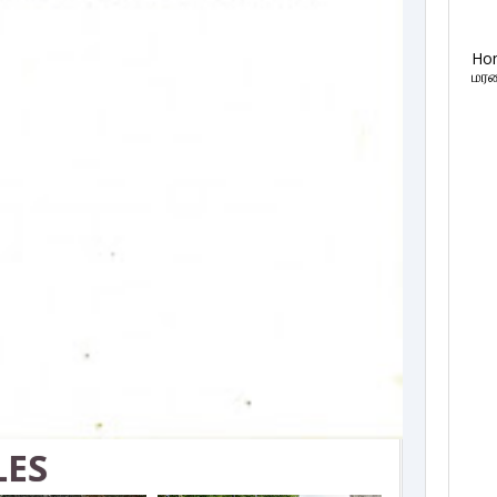
Ho
மரண
LES