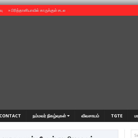
ைவு
»
பிரித்தானியாவில் காருக்குள் சடலம் -தமிழருடையதா ?
»
தியாகதீபம் அன்னை
CONTACT
நம்மவர் நிகழ்வுகள்
விவசாயம்
TGTE
ம