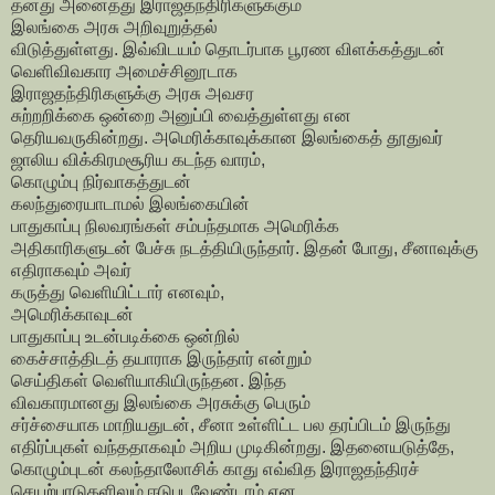
தனது அனைத்து இராஜதந்திரிகளுக்கும்
இலங்கை அரசு அறிவுறுத்தல்
விடுத்துள்ளது. இவ்விடயம் தொடர்பாக பூரண விளக்கத்துடன்
வெளிவிவகார அமைச்சினூடாக
இராஜதந்திரிகளுக்கு அரசு அவசர
சுற்றறிக்கை ஒன்றை அனுப்பி வைத்துள்ளது என
தெரியவருகின்றது. அமெரிக்காவுக்கான இலங்கைத் தூதுவர்
ஜாலிய விக்கிரமசூரிய கடந்த வாரம்,
கொழும்பு நிர்வாகத்துடன்
கலந்துரையாடாமல் இலங்கையின்
பாதுகாப்பு நிலவரங்கள் சம்பந்தமாக அமெரிக்க
அதிகாரிகளுடன் பேச்சு நடத்தியிருந்தார். இதன் போது, சீனாவுக்கு
எதிராகவும் அவர்
கருத்து வெளியிட்டார் எனவும்,
அமெரிக்காவுடன்
பாதுகாப்பு உடன்படிக்கை ஒன்றில்
கைச்சாத்திடத் தயாராக இருந்தார் என்றும்
செய்திகள் வெளியாகியிருந்தன. இந்த
விவகாரமானது இலங்கை அரசுக்கு பெரும்
சர்ச்சையாக மாறியதுடன், சீனா உள்ளிட்ட பல தரப்பிடம் இருந்து
எதிர்ப்புகள் வந்ததாகவும் அறிய முடிகின்றது. இதனையடுத்தே,
கொழும்புடன் கலந்தாலோசிக் காது எவ்வித இராஜதந்திரச்
செயற்பாடுகளிலும் ஈடுபடவேண்டாம் என