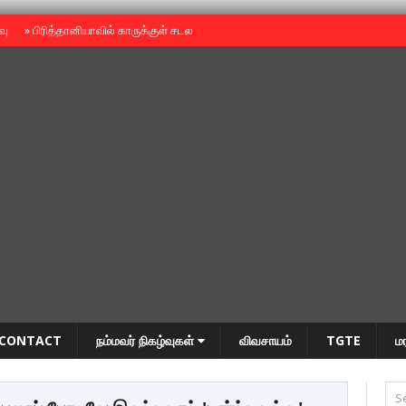
ைவு
»
பிரித்தானியாவில் காருக்குள் சடலம் -தமிழருடையதா ?
»
தியாகதீபம் அன்னை
CONTACT
நம்மவர் நிகழ்வுகள்
விவசாயம்
TGTE
ம