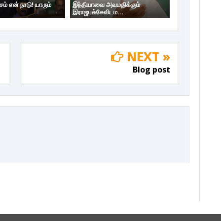
ம் என் நாடு! யாரும்
இந்தியாவை அவமதிக்கும்
இராஜபக்சேவிடம...
NEXT »
Blog post