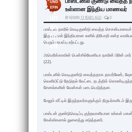
பாஸ்டனில் குண்டு வைத்த நப
UND
உள்ளான இந்திய மாணவர்
EFIN
ED
un
BY ADMIN
13 YEARS AGO
-
0
de
பாஸ்டன் நகரில் வெடிகுண்டு வைத்த செசன்யாவைச
இருந்ததால் இந்தியரான சுனில் திரிபாதி என்ற வாலி
fin
பெரும் பரபரப்பு ஏற்பட்டது.
ed
அமெரிக்காவின் பென்சில்வேனியா நகரின் பிரின் மார் ப
(22).
பாஸ்டனில் வெடிகுண்டு வைத்ததாக தாமர்லேன், ஷோ
வெளியிட்டு தேடுதல் வேட்டை நடத்திக் கொண்டிருந்தப
சேனல்களின் வேன்கள் படையெடுத்தன.
மேலும் வீட்டில் இருந்தவர்களுக்கும் நிருபர்களிடம்
பாஸ்டன் குண்டுவெடிப்பு குற்றவாளியான உங்கள் மகன்
கேள்விகளால் துளைத்து எடுத்தனர்.