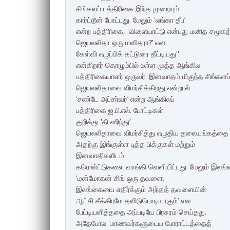
சிங்களப் பத்திரிகை இந்த முறையும்
கார்ட்டூன் போட்டது. மேலும் 'லங்கா தீப’
என்ற பத்திரிகை, 'விளையாட்டு என்பது மனித சமூக
ஜெயலலிதா ஒரு மனிதரா?’ என
கேள்வி எழுப்பிக் கட்டுரை தீட்டியது''
என்கிறார் கொழும்பில் உள்ள மூத்த ஆங்கில
பத்திரிகையாளர் ஒருவர். இனவாதம் மிகுந்த சிங்களப
ஜெயலலிதாவை விமர்சிக்கிறது என்றால்
'சண்டே அப்சர்வர்’ என்ற ஆங்கிலப்
பத்திரிகை ஐ.பி.எல். போட்டிகள்
குறித்து 'தி ஹிந்து’
ஜெயலலிதாவை விமர்சித்து எழுதிய தலையங்கத்தை அப்
அதற்கு இங்குள்ள புத்த பிக்குகள் மற்றும்
இனவாதிகளிடம்
கமென்ட்டுகளை வாங்கி வெளியிட்டது. மேலும் இலங்
'மன்மோகன் சிங் ஒரு தவளை.
இலங்கையை எதிர்க்கும் அந்தத் தவளையின்
ஆட்சி சீக்கிரமே தவிடுபொடியாகும்’ என
பேட்டியளித்ததை அப்படியே பிரசுரம் செய்தது.
அதேபோல 'மாணவர்களுடைய போராட்டத்தைத்