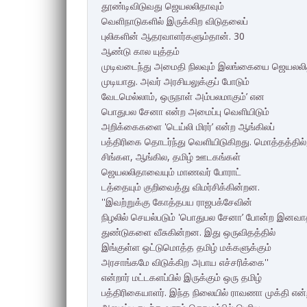
தூண்டிவிடுவது ஜெயலலிதாவும்
வெளிநாடுகளில் இருக்கிற விடுதலைப்
புலிகளின் ஆதரவாளர்களும்தான். 30
ஆண்டு கால யுத்தம்
முடிவடைந்து அமைதி நிலவும் இலங்கையை ஜெயலலித
முடியாது. அவர் அரசியலுக்குப் போடும்
வேடமெல்லாம், ஒருநாள் அம்பலமாகும்’ என
பொதுபல சேனா என்ற அமைப்பு வெளியிடும்
அறிக்கைகளை 'டெய்லி மிரர்’ என்ற ஆங்கிலப்
பத்திரிகை தொடர்ந்து வெளியிடுகிறது. மொத்தத்தில
சிங்கள, ஆங்கில, தமிழ் ஊடகங்கள்
ஜெயலலிதாவையும் மாணவர் போராட்​
டத்தையும் குறிவைத்து விமர்சிக்கின்றன.
''இவற்றுக்கு கோத்தபய ராஜபக்சேவின்
நிழலில் செயல்படும் 'பொதுபல சேனா’ போன்ற இனவாத 
துண்டுகளை வீசுகின்றன. இது ஒருவிதத்தில்
இங்குள்ள ஒட்டுமொத்த தமிழ் மக்களுக்கும்
அரசாங்கமே விடுக்கிற அபாய எச்சரிக்கை''
என்றார் மட்டகளப்பில் இருக்கும் ஒரு தமிழ்
பத்திரிகையாளர். இந்த நிலையில் ராவணா முக்தி என