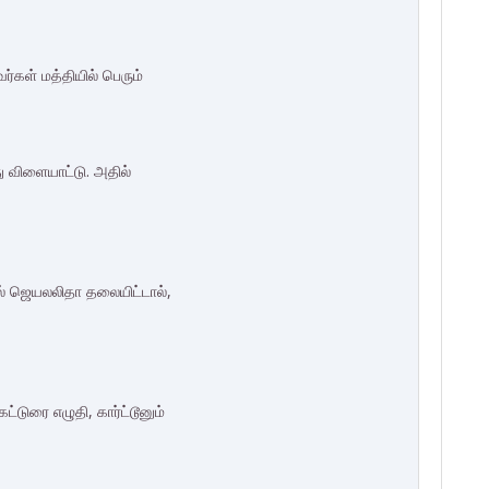
்கள் மத்தியில் பெரும்
து விளையாட்டு. அதில்
ல் ஜெயலலிதா தலை​யிட்டால்,
்டுரை எழுதி, கார்ட்டூனும்