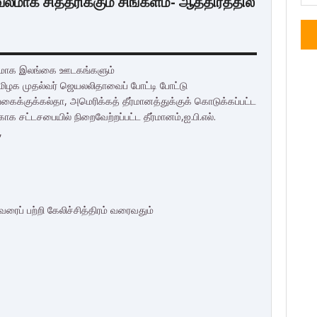
 சித்தரிக்கும் சிங்களம்- ஆத்திரத்தில்
ாலமாக இலங்கை ஊடகங்களும்
மிழக முதல்வர் ஜெயலலிதாவைப் போட்டி போட்டு
கைக்குக்கல்தா, அமெரிக்கத் தீர்மானத்துக்குக் கொடுக்கப்பட்ட
க சட்டசபையில் நிறை​வேற்றப்பட்ட தீர்மானம்,ஐ.பி.எல்.
,
ப் பற்றி கேலிச்சித்திரம் வரைவதும்