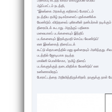
அமைப்பு கடந்த வாரம் கொழும்பில் பெரிய
ஆர்ப்பாட்டம் நடத்தி,
''இலங்கை அரசுக்கு எதிராகப் போராட்டம்
நடத்திய தமிழ் நடிகர்​களைப் புறக்கணிக்க
வேண்டும். விடுதலைப் புலிகளின் நண்பர்கள் நடிக்கு
திரையிடக் கூடாது. அதற்குப் பதிலாக
மலையாளப் படங்களையும் இந்திப்
படங்களையும் இறக்குமதி செய்ய வேண்டும்’
என இலங்கைத் திரைப்படக்
கூட்டு ஸ்தாபனத்தில் மனு ஒன்றையும் அளித்தது. சிவாஜ
படத்தில் ஜோடியாக நடித்த
மாலினி பொன்சேகா, 'தமிழ் திரைப்
படங்களுக்குத் தடைவிதிக்க வேண்டும்’ என
உண்ணாவிரதப்
போராட்டத்தை அறிவித்திருக்கிறார். நாளுக்கு நாள் ம