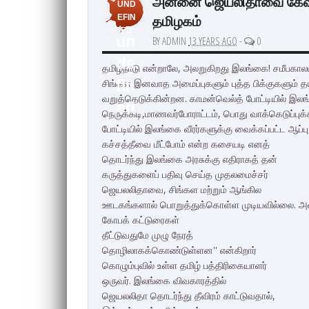
அன்னை ஜெயலிதாவை கேவலமாக
UND
தமிழகம்
EFIN
ED
un
BY ADMIN
13 YEARS AGO
-
0
de
தமிழ்நாடு என்றாலே, அலறுகிறது இலங்கை! சமீபக
சிங்கள இனவாத அமைப்புகளும் புத்த பிக்குகளும் த
fin
வறுத்தெடுக்கின்றன. காமன்வெல்த் போட்டியில் இலங்​
ed
நெருக்கடி,மாணவர்போராட்டம், பொது வாக்கெடுப்புக்கா
போட்டியில் இலங்கை வீரர்களுக்கு வைக்கப்பட்ட ஆப்பு
கச்சத்தீவை மீட்போம் என்ற கசையடி எனத்
தொடர்ந்து இலங்கை அரசுக்கு எதிராகத் தன்
கருத்துகளைப் பதிவு செய்த முதலமைச்சர்
ஜெயலலிதாவை, சிங்கள மற்றும் ஆங்கில
ஊடகங்களால் பொறுத்துக்கொள்ள முடியவில்லை. அவரை
கோபக் கட்டுரைகள்
தீட்டுவதுமே முழு நேரத்
தொழிலாகக்கொண்டுள்ளன'' என்கிறார்
கொழும்புவில் உள்ள தமிழ் பத்திரிகையாளர்
ஒருவர். இலங்கை விவகாரத்தில்
ஜெயலலிதா தொடர்ந்து தீவிரம் காட்டுவதால்,