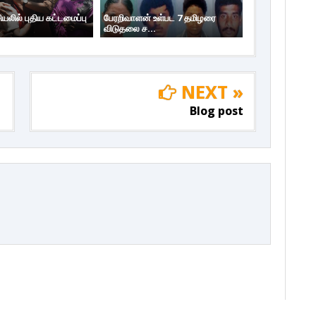
லில் புதிய கட்டமைப்பு
பேரறிவாளன் உள்பட 7 தமிழரை
விடுதலை ச...
NEXT »
Blog post