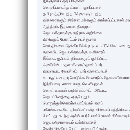
இங்குள்ள புத்த பிக்குகள்
கொதிப்படைந்துள்ளனர். குறிப்பாகத்
தமிழகத்தில் புத்த பிக்குகளும் புத்த
விகாரைகளும் சிங்கள மக்களும் தாக்கப்பட்டதால் அவர
ஆத்திரம். இதனால், தினமும்
ஜெயலலிதாவுக்கு எதிராக அறிக்கை​
விடுவதும் போராட்​டம் நடத்துமாக
செய்திகளை ஆக்கிரமிக்​கிறார்கள். கிரிக்கெட் என்ப
தலையிட ஜெயலலிதாவுக்கு அதிகாரம்
இல்லை. ஐ.பி.எல். நிர்வாகமும் குறிப்பிட்ட
அணியின் முதலாளி​களும்​தான் 'யார்
விளையாட​ வேண்டும், யார் விளையாடக்
கூடாது’ என முடிவெடுக்க வேண்டும். தேவை​யில்லாம
இந்தியா​வுடனான எமது வெளியுறவுக்
கொள் கைகள் பாதிக்கப்​​படும். 'அடோ...
ஜெயா’யிஸத்தை ஒருபோதும்
பொறுத்துக்கொள்ள மாட்டோம்’ எனப்
பகிரங்கமாகவே 'திவயின’ என்ற சிங்களப் பத்திரிகை கட
போட்டது. கடந்த அக்டோபரில் மன்மோகன் சிங்கையும்
ஜெயலலிதாவையும் வக்கிரமாகக்
கேலிச்சித்திரம் போட்ட 'லங்கா பீம’ என்ற