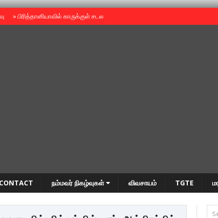
ைவு
»
பிரித்தானியாவில் காருக்குள் சடலம் -தமிழருடையதா ?
»
தியாகதீபம் அன்னை
CONTACT
நம்மவர் நிகழ்வுகள்
விவசாயம்
TGTE
ம