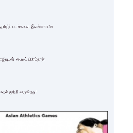
ம் தமிழ்ப் படங்களை இலங்கையில்
ியுடன் 'பைலட் பிரேம்நாத்’
ோதல் முற்றி வருகிறது!
F
T
G
L
P