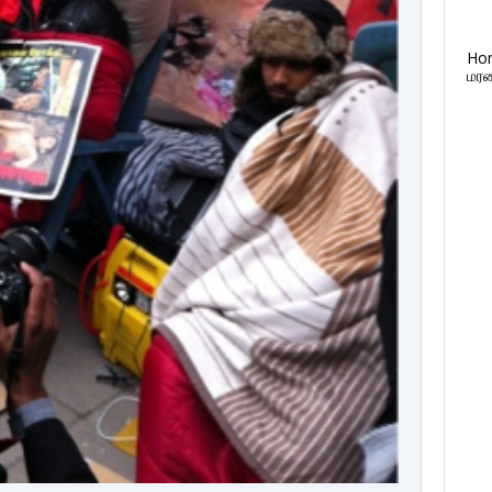
Ho
மரண