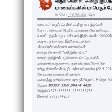
வரும் வெள்ளி அன்று ஐயபந்
UND
மாணவர்களின் மாபெரும் போர
EFIN
ED
un
BY ADMIN
13 YEARS AGO
-
0
de
வணக்கம் வரும் வெள்ளி அன்று ஐயபந்தங்கள்
பேருந்து நிலையம் அருகே மாணவர்களின் மாபெரும்
fin
போராட்டத்தில் ஈடுபட உள்ளனர்.இதில் சுமார் 100000ற
ed
பங்குபெறுகின்றனர்.இப்போராட்டத்தில்
பல்லாயிரங்கனக்கான மாணவர்கள்
கலந்து கொண்டு "தமிழீழமே தீர்வு"
எனவும்.தமிழினப் படுகொலை செய்த போர்க்
குற்றவாளி ராஜபக்சவை தூக்கில் ஏற்ற வேண்டும்
என்று கோசங்கள் எழுப்ப உள்ளனர்.எனவே (22-3-201
அடையாள உண்ணாவிரதத்தில்
அனைத்து நண்பர்களை அழைக்கிறோம்....!!! தொடர்பிற்
அருண் :8939313369 ,9847414420.
சிரஞ்சீவி:8754568553 ,9566236733
இசக்கி :9789044207