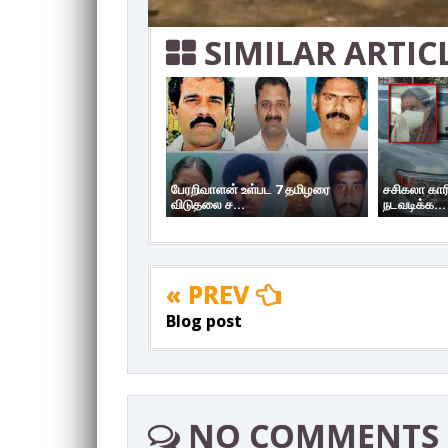
SIMILAR ARTIC
பேரறிவாளன் உள்பட 7 தமிழரை
சசிகலா கார
விடுதலை ச...
நடவடிக்க...
« PREV
Blog post
NO COMMENTS