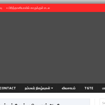
ைவு
»
பிரித்தானியாவில் காருக்குள் சடலம் -தமிழருடையதா ?
»
தியாகதீபம் அன்னை
CONTACT
நம்மவர் நிகழ்வுகள்
விவசாயம்
TGTE
ம