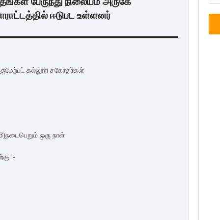
தங்கள் பேருந்து நிலையம் அருகே
ாட்டத்தில் ஈடுபட உள்ளனர்
்குமேற்பட் கல்லூரி சகோதர்கள்
3)நடைபெறும் ஒரு நாள்
கு :-