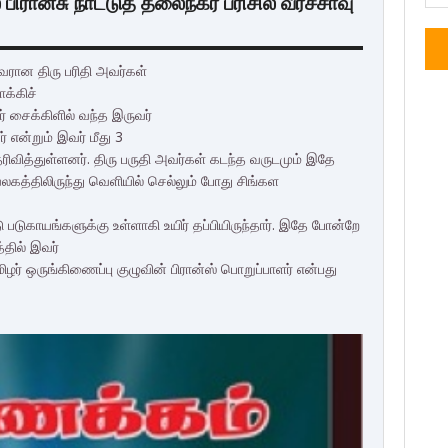
பிரான்சு நாட்டுத் தலைநகர் பரிசில் வீரச்சாவு
வரான திரு பரிதி அவர்கள்
க்கிச்
ர் சைக்கிளில் வந்த இருவர்
் என்றும் இவர் மீது 3
ரிவித்துள்ளனர். திரு பருதி அவர்கள் கடந்த வருடமும் இதே
லகத்திலிருந்து வெளியில் செல்லும் போது சிங்கள
படுகாயங்களுக்கு உள்ளாகி உயிர் தப்பியிருந்தார். இதே போன்றே
்தில் இவர்
 தமிழர் ஒருங்கிணைப்பு குழுவின் பிரான்ஸ் பொறுப்பாளர் என்பது
F
T
G
L
P
a
w
o
i
i
c
i
o
n
n