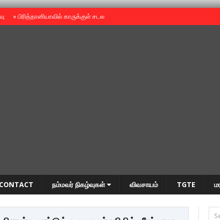
ைவு
»
பிரித்தானியாவில் காருக்குள் சடலம் -தமிழருடையதா ?
»
தியாகதீபம் அன்னை
CONTACT
நம்மவர் நிகழ்வுகள்
விவசாயம்
TGTE
ம