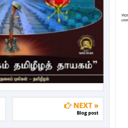
Ho
மரண
NEXT »
Blog post