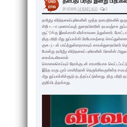
தளபதி பரிதி இன்று பிற்பகல் 
UND
EFIN
BY ADMIN
14 YEARS AGO
-
0
ED
un
தமிழீழ விடுதலைப்புலிகளின் மூத்த தளபதிகளில் ஒரு
de
சிறீலங்கா புலனாய்வுத் துறையினரின் நயவஞ்சக துப்பா
சூட்டுக்கு இலக்காகி வீரச்சாவடைந்துள்ளார். மோட்டா
fin
திரு பரிதி மீது துப்பாக்கி பிரயோகத்தை செய்துள்ளனர
ed
குண்டுகள் பாய்ந்துள்ளதாகவும் காவல்துறையினர் தெ
போன்று தமிழீழ விடுதலைப் புலிகளின் பிரான்ஸ் அலுவ
கைக்கூலிகளால்
கொலைசெய்யும் நோக்குடன் சரமாரியாக வெட்டப்பட்டு 
இந்த வருடமும் மாவீரர்நாள் நெருங்கிவருகின்ற சமயத
மீது துப்பாக்கிச்சூடு நடத்தப்பட்டுள்ளது. திரு பரிதி
குறிப்பிடத்தக்கது.