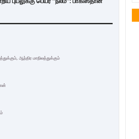
ிய புயலுக்கு பெயர் “நீலம்”: பாகிஸ்தான்
ுக்கும், ஆந்திர மாநிலத்துக்கும்
தான்
ம்