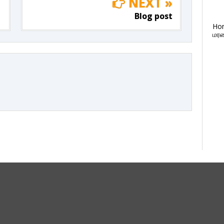
NEXT »
Blog post
Ho
மரண