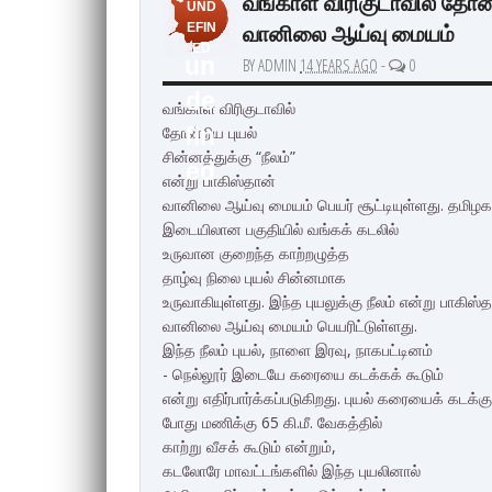
வங்காள விரிகுடாவில் தோன்ற
UND
வானிலை ஆய்வு மையம்
EFIN
ED
un
BY ADMIN
14 YEARS AGO
-
0
de
வங்காள விரிகுடாவில்
தோன்றிய புயல்
fin
சின்னத்துக்கு “நீலம்”
ed
என்று பாகிஸ்தான்
வானிலை ஆய்வு மையம் பெயர் சூட்டியுள்ளது. தமிழகத்த
இடையிலான பகுதியில் வங்கக் கடலில்
உருவான குறைந்த காற்றழுத்த
தாழ்வு நிலை புயல் சின்னமாக
உருவாகியுள்ளது. இந்த புயலுக்கு நீலம் என்று பாகிஸ்
வானிலை ஆய்வு மையம் பெயரிட்டுள்ளது.
இந்த நீலம் புயல், நாளை இரவு, நாகபட்டினம்
- நெல்லூர் இடையே கரையை கடக்கக் கூடும்
என்று எதிர்பார்க்கப்படுகிறது. புயல் கரையைக் கடக்கு
போது மணிக்கு 65 கி.மீ. வேகத்தில்
காற்று வீசக் கூடும் என்றும்,
கடலோரே மாவட்டங்களில் இந்த புயலினால்