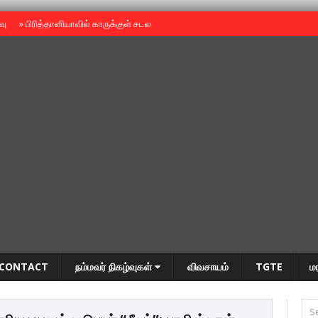
ைவு
»
பிரித்தானியாவில் காருக்குள் சடலம் -தமிழருடையதா ?
»
தியாகதீபம் அன்னை
CONTACT
நம்மவர் நிகழ்வுகள்
விவசாயம்
TGTE
ம