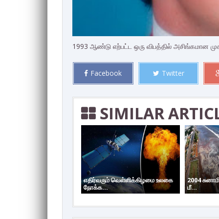
1993 ஆண்டு எற்பட்ட ஒரு விபத்தில் அசிங்கமான முக
Facebook
Twitter
SIMILAR ARTIC
எதிர்வரும் வெள்ளிக்கிழமை உலகை
2004 சுனாம
நோக்க...
மீ...