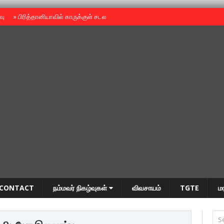
ைவு
»
பிரித்தானியாவில் காருக்குள் சடலம் -தமிழருடையதா ?
»
தியாகதீபம் அன்னை
CONTACT
நம்மவர் நிகழ்வுகள்
விவசாயம்
TGTE
ம