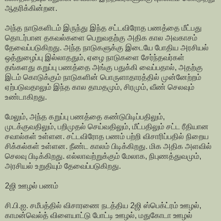
ஆதரிக்கின்றன.
அந்த நாடுகளிடம் இருந்து இந்த சட்டவிரோத பணத்தை மீட்பது
தொடர்பான தகவல்களை பெறுவதற்கு அதிக கால அவகாசம்
தேவைப்படுகிறது. அந்த நாடுகளுக்கு இடையே போதிய அரசியல்
ஒத்துழைப்பு இல்லாததும், ஏழை நாடுகளை சேர்ந்தவர்கள்
தங்களது கறுப்பு பணத்தை அங்கு பதுக்கி வைப்பதால், அதற்கு
இடம் கொடுக்கும் நாடுகளின் பொருளாதாரத்தில் முன்னேற்றம்
ஏற்படுவதாலும் இந்த கால தாமதமும், சிரமும், வீண் செலவும்
உண்டாகிறது.
மேலும், அந்த கறுப்பு பணத்தை கண்டுபிடிப்பதிலும்,
முடக்குவதிலும், பறிமுதல் செய்வதிலும், மீட்பதிலும் சட்ட ரீதியான
சவால்கள் உள்ளன. சட்டவிரோத பணம் பற்றி விசாரிப்பதில் நிறைய
சிக்கல்கள் உள்ளன. நீண்ட காலம் பிடிக்கிறது. மிக அதிக அளவில்
செலவு பிடிக்கிறது. எல்லாவற்றுக்கும் மேலாக, நிபுணத்துவமும்,
அரசியல் உறுதியும் தேவைப்படுகிறது.
2ஜி ஊழல் பணம்
சி.பி.ஐ. சமீபத்தில் விசாரணை நடத்திய 2ஜி ஸ்பெக்ட்ரம் ஊழல்,
காமன்வெல்த் விளையாட்டு போட்டி ஊழல், மதுகோடா ஊழல்