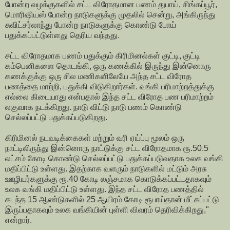
போன்ற வழக்குகளில் சட்ட விரோதமான பணம் துபாய், சிங்கப்பூர்,
மொரிஷியஸ் போன்ற நாடுகளுக்கு முதலில் சென்று, அங்கிருந்து
சுவிட்சர்லாந்து போன்ற நாடுகளுக்கு கொண்டு போய்
பதுக்கப்பட்டுள்ளது தெரிய வந்தது.
சட்ட விரோதமாக பணம் பதுக்கும் கிரிமினல்கள் குட்டி, குட்டி
கம்பெனிகளை தொடங்கி, ஒரு கணக்கில் இருந்து இன்னொரு
கணக்குக்கு ஒரு சில மணிகளிலேயே அந்த சட்ட விரோத
பணத்தை மாற்றி, பதுக்கி விடுகிறார்கள். வங்கி பரிமாற்றத்துக்கு
எல்லை கிடையாது என்பதால் இந்த சட்ட விரோத பண பரிமாற்றம்
லகுவாக நடக்கிறது. நாடு விட்டு நாடு பணம் கொண்டு
செல்லப்பட்டு பதுக்கப்படுகிறது.
கிரிமினல் நடவடிக்கைகள் மற்றும் வரி ஏய்ப்பு மூலம் ஒரு
நாட்டிலிருந்து இன்னொரு நாட்டுக்கு சட்ட விரோதமாக ரூ.50.5
லட்சம் கோடி கொண்டு செல்லப்பட்டு பதுக்கப்படுவதாக உலக வங்கி
மதிப்பிட்டு உள்ளது. இதற்காக வளரும் நாடுகளில் மட்டும் அரசு
ஊழியர்களுக்கு ரூ.40 கோடி லஞ்சமாக கொடுக்கப்பட்டதாகவும்
உலக வங்கி மதிப்பிட்டு உள்ளது. இந்த சட்ட விரோத பணத்தில்
கடந்த 15 ஆண்டுகளில் 25 ஆயிரம் கோடி ரூபாய்தான் மீட்கப்பட்டு
இருப்பதாகவும் உலக வங்கியின் புள்ளி விவரம் தெரிவிக்கிறது,"
என்றார்.