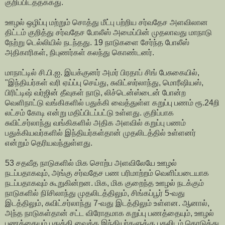
குறிப்பிடத்தக்கது.
ஊழல் ஒழிப்பு மற்றும் சொத்து மீட்பு பற்றிய சர்வதேச அளவிலான
திட்டம் குறித்து சர்வதேச போலீஸ் அமைப்பின் முதலாவது மாநாடு
நேற்று டெல்லியில் நடந்தது. 19 நாடுகளை சேர்ந்த போலீஸ்
அதிகாரிகள், நிபுணர்கள் கலந்து கொண்டனர்.
மாநாட்டில் சி.பி.ஐ. இயக்குனர் அமர் பிரதாப் சிங் பேசுகையில்,
"இந்தியர்கள் வரி ஏய்ப்பு செய்து, சுவிட்ஸர்லாந்து, மொரீஷியஸ்,
பிரிட்டிஷ் வர்ஜின் தீவுகள் நாடு, லிச்டென்ஸ்டைன் போன்ற
வெளிநாட்டு வங்கிகளில் பதுக்கி வைத்துள்ள கறுப்பு பணம் ரூ.24றி
லட்சம் கோடி என்று மதிப்பிடப்பட்டு உள்ளது. குறிப்பாக
சுவிட்சர்லாந்து வங்கிகளில் அதிக அளவில் கறுப்பு பணம்
பதுக்கியவர்களில் இந்தியர்கள்தான் முதலிடத்தில் உள்ளனர்
என்றும் தெரியவந்துள்ளது.
53 சதவீத நாடுகளில் மிக சொற்ப அளவிலேயே ஊழல்
நடப்பதாகவும், அங்கு சர்வதேச பண பரிமாற்றம் வெளிப்படையாக
நடப்பதாகவும் கூறுகின்றன. மிக, மிக குறைந்த ஊழல் நடக்கும்
நாடுகளில் நிïசிலாந்து முதலிடத்திலும், சிங்கப்பூர் 5-வது
இடத்திலும், சுவிட்சர்லாந்து 7-வது இடத்திலும் உள்ளன. ஆனால்,
அந்த நாடுகள்தான் சட்ட விரோதமாக கறுப்பு பணத்தையும், ஊழல்
பணத்தையும் பதுக்கி வைக்க இந்தியர்களுக்கு புகலிடம் கொடுத்து