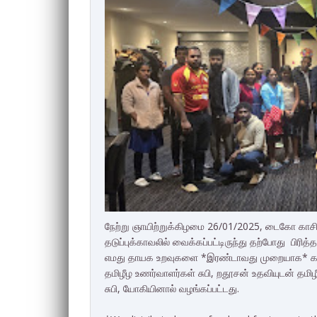
நேற்று ஞாயிற்றுக்கிழமை 26/01/2025, டைகோ காசி
தடுப்புக்காவலில் வைக்கப்பட்டிருந்து தற்போது பிரித
எமது தாயக உறவுகளை *இரண்டாவது முறையாக* 
தமிழீழ உணர்வாளர்கள் சுபி, றதூசன் உதவியுடன் தமி
சுபி, யோகியினால் வழங்கப்பட்டது.