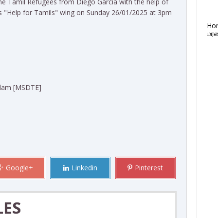
e Tamil Refugees from Diego Garcia with the help of
s "Help for Tamils" wing on Sunday 26/01/2025 at 3pm
Ho
மரண
elam [MSDTE]
Google+
Linkedin
Pinterest
LES