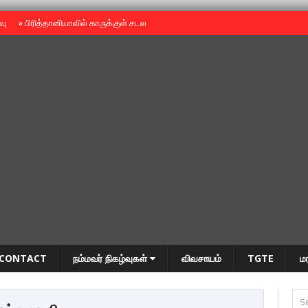
ைவு
»
பிரித்தானியாவில் காருக்குள் சடலம் -தமிழருடையதா ?
»
தியாகதீபம் அன்னை
CONTACT
நம்மவர் நிகழ்வுகள்
விவசாயம்
TGTE
ம