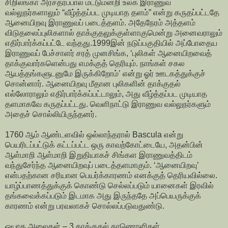
சிறிலங்கா அரசதரப்பால் மட்டுமன்றி உலக இராணுவ
வல்லுநர்களாலும் “வீழ்த்தப்பட முடியாத தளம்” என்று கருதப்பட்டதே
ஆனையிறவு இராணுவப் படைத்தளம். அதேநேரம் அத்தளம்
விடுதலைப்புலிகளால் தாக்குதலுக்குள்ளாகுமென்று அனைவராலும்
எதிர்பார்க்கப்பட்டே வந்தது.1999இன் நடுப்பகுதியில் அப்போதைய
இராணுவப் பேச்சாளர் சரத் முனசிங்க, ‘புலிகள் ஆனையிறவைத்
தாக்குவார்களென்பது எமக்குத் தெரியும். நாங்கள் சகல
ஆயத்தங்களுடனுமே இருக்கிறோம்’ என்று ஓர் ஊடகத்துக்குச்
சொன்னார். ஆனையிறவு மீதான புலிகளின் தாக்குதல்
எல்லோராலும் எதிர்பார்க்கப்பட்டாலும், அது வீழ்த்தப்பட முடியாத
தளமாகவே கருதப்பட்டது. வெளிநாட்டு இராணுவ வல்லுநர்களும்
அதைச் சொல்லியிருந்தனர்.
1760 ஆம் ஆண்டளவில் ஒல்லாந்தரால் Bascula என்று
பெயரிடப்பட்டுக் கட்டப்பட்ட ஒரு காவற்கோட்டையே, அதன்பின்
ஆள்மாறி ஆள்மாறி இறுதியாகச் சிங்கள இராணுவத்திடம்
வந்துசேர்ந்த ஆனையிறவுப் படைத்தளமாகும். ‘ஆனையிறவு’
என்பதற்கான சரியான பெயர்க்காரணம் எனக்குத் தெரியவில்லை.
யாழ்ப்பாணத்துக்குக் கொண்டு செல்லப்படும் யானைகள் இரவில்
தங்கவைக்கப்படும் இடமாக அது இருந்ததே அப்பெயருக்குக்
காரணம் என்று பரவலாகச் சொல்லப்படுவதுண்டு.
ஓயாத அலைகள் – 3 தாக்குதல் காணொளிகள்