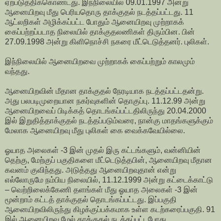
ஏற்படுத்திக்கொண்டது. இந்நிலையில் 09.01.1997 அன்று
ஆனையிறவு மீது பெரியதொரு தாக்குதல் நடத்தப்பட்டது. 11
ஆட்லறிகள் அழிக்கப்பட்ட போதும் ஆனையிறவு முற்றாகக்
கைப்பற்றப்படாத நிலையில் தாக்குதலணிகள் திரும்பின. பின்
27.09.1998 அன்று கிளிநொச்சி நகரை மீட்டெடுத்தனர். புலிகள்.
இந்நிலையில் ஆனையிறவை முற்றாகக் கைப்பற்றும் காலமும்
வந்தது.
ஆனையிறவின் மீதான தாக்குதல் நேரடியாக நடத்தப்பட்டதன்று.
அது பலபடிமுறையான நகர்வுகளின் தொகுப்பு. 11.12.99 அன்று
ஆனையிறவைப் பிடிக்கத் தொடங்கப்பட்டதிலிருந்து 20.04.2000
இல் இறுதித்தாக்குதல் நடத்தப்படும்வரை, நான்கு மாதங்களுக்கும்
மேலாக ஆனையிறவு மீது புலிகள் கை வைக்கவேயில்லை.
ஓயாத அலைகள் -3 இன் முதல் இரு கட்டங்களும், வன்னியின்
தெற்கு, மேற்குப் பகுதிகளை மீட்டெடுத்தபின், ஆனையிறவு மீதான
கவனம் குவிந்தது. அடுத்தது ஆனையிறவுதான் என்று
எல்லோருமே நம்பிய நிலையில், 11.12.1999 அன்று கட்டைக்காட்டு
– வெற்றிலைக்கேணி தளங்கள் மீது ஓயாத அலைகள் -3 இன்
மூன்றாம் கட்டத் தாக்குதல் தொடங்கப்பட்டது. இப்பகுதி
ஆனையிறவிலிருந்து கிழக்குப்பக்கமாக உள்ள கடற்கரைப்பகுதி. 91
இல் ஆனையிறவு மேல் தாக்குதல் நடத்தப்பட்டபோது