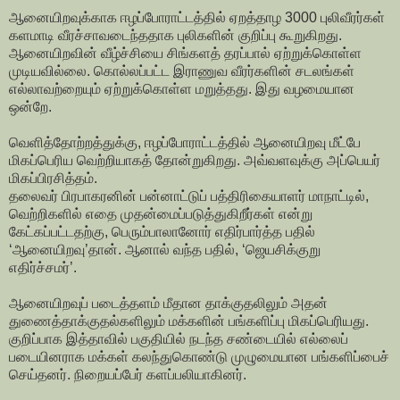
ஆனையிறவுக்காக ஈழப்போராட்டத்தில் ஏறத்தாழ 3000 புலிவீரர்கள்
களமாடி வீரச்சாவடைந்ததாக புலிகளின் குறிப்பு கூறுகிறது.
ஆனையிறவின் வீழ்ச்சியை சிங்களத் தரப்பால் ஏற்றுக்கொள்ள
முடியவில்லை. கொல்லப்பட்ட இராணுவ வீரர்களின் சடலங்கள்
எல்லாவற்றையும் ஏற்றுக்கொள்ள மறுத்தது. இது வழமையான
ஒன்றே.
வெளித்தோற்றத்துக்கு, ஈழப்போராட்டத்தில் ஆனையிறவு மீட்பே
மிகப்பெரிய வெற்றியாகத் தோன்றுகிறது. அவ்வளவுக்கு அப்பெயர்
மிகப்பிரசித்தம்.
தலைவர் பிரபாகரனின் பன்னாட்டுப் பத்திரிகையாளர் மாநாட்டில்,
வெற்றிகளில் எதை முதன்மைப்படுத்துகிறீர்கள் என்று
கேட்கப்பட்டதற்கு, பெரும்பாலானோர் எதிர்பார்த்த பதில்
‘ஆனையிறவு’தான். ஆனால் வந்த பதில், ‘ஜெயசிக்குறு
எதிர்ச்சமர்’.
ஆனையிறவுப் படைத்தளம் மீதான தாக்குதலிலும் அதன்
துணைத்தாக்குதல்களிலும் மக்களின் பங்களிப்பு மிகப்பெரியது.
குறிப்பாக இத்தாவில் பகுதியில் நடந்த சண்டையில் எல்லைப்
படையினராக மக்கள் கலந்துகொண்டு முழுமையான பங்களிப்பைச்
செய்தனர். நிறையப்பேர் களப்பலியாகினர்.