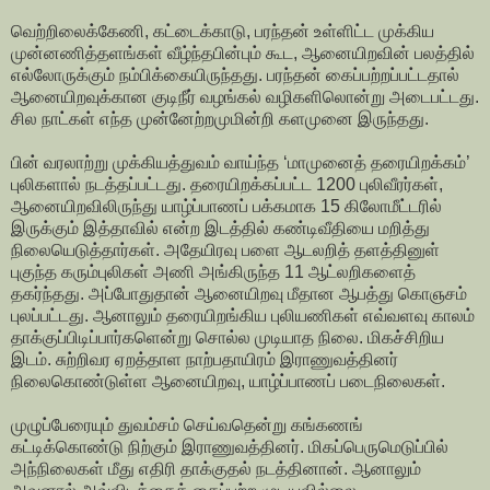
வெற்றிலைக்கேணி, கட்டைக்காடு, பரந்தன் உள்ளிட்ட முக்கிய
முன்னணித்தளங்கள் வீழ்ந்தபின்பும் கூட, ஆனையிறவின் பலத்தில்
எல்லோருக்கும் நம்பிக்கையிருந்தது. பரந்தன் கைப்பற்றப்பட்டதால்
ஆனையிறவுக்கான குடிநீர் வழங்கல் வழிகளிலொன்று அடைபட்டது.
சில நாட்கள் எந்த முன்னேற்றமுமின்றி களமுனை இருந்தது.
பின் வரலாற்று முக்கியத்துவம் வாய்ந்த ‘மாமுனைத் தரையிறக்கம்’
புலிகளால் நடத்தப்பட்டது. தரையிறக்கப்பட்ட 1200 புலிவீரர்கள்,
ஆனையிறவிலிருந்து யாழ்ப்பாணப் பக்கமாக 15 கிலோமீட்டரில்
இருக்கும் இத்தாவில் என்ற இடத்தில் கண்டிவீதியை மறித்து
நிலையெடுத்தார்கள். அதேயிரவு பளை ஆடலறித் தளத்தினுள்
புகுந்த கரும்புலிகள் அணி அங்கிருந்த 11 ஆட்லறிகளைத்
தகர்ந்தது. அப்போதுதான் ஆனையிறவு மீதான ஆபத்து கொஞசம்
புலப்பட்டது. ஆனாலும் தரையிறங்கிய புலியணிகள் எவ்வளவு காலம்
தாக்குப்பிடிப்பார்களென்று சொல்ல முடியாத நிலை. மிகச்சிறிய
இடம். சுற்றிவர ஏறத்தாள நாற்பதாயிரம் இராணுவத்தினர்
நிலைகொண்டுள்ள ஆனையிறவு, யாழ்ப்பாணப் படைநிலைகள்.
முழுப்பேரையும் துவம்சம் செய்வதென்று கங்கணங்
கட்டிக்கொண்டு நிற்கும் இராணுவத்தினர். மிகப்பெருமெடுப்பில்
அந்நிலைகள் மீது எதிரி தாக்குதல் நடத்தினான். ஆனாலும்