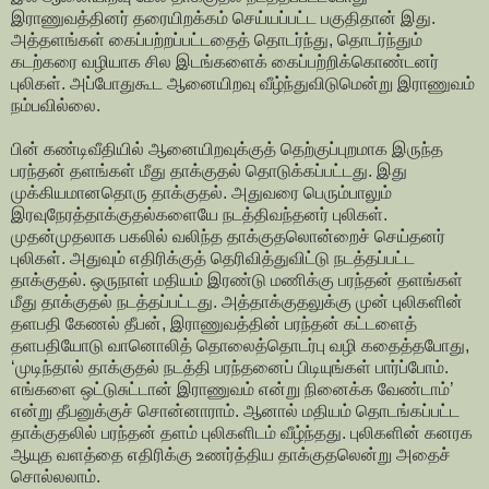
இராணுவத்தினர் தரையிறக்கம் செய்யப்பட்ட பகுதிதான் இது.
அத்தளங்கள் கைப்பற்றப்பட்டதைத் தொடர்ந்து, தொடர்ந்தும்
கடற்கரை வழியாக சில இடங்களைக் கைப்பற்றிக்கொண்டனர்
புலிகள். அப்போதுகூட ஆனையிறவு வீழ்ந்துவிடுமென்று இராணுவம்
நம்பவில்லை.
பின் கண்டிவீதியில் ஆனையிறவுக்குத் தெற்குப்புறமாக இருந்த
பரந்தன் தளங்கள் மீது தாக்குதல் தொடுக்கப்பட்டது. இது
முக்கியமானதொரு தாக்குதல். அதுவரை பெரும்பாலும்
இரவுநேரத்தாக்குதல்களையே நடத்திவந்தனர் புலிகள்.
முதன்முதலாக பகலில் வலிந்த தாக்குதலொன்றைச் செய்தனர்
புலிகள். அதுவும் எதிரிக்குத் தெரிவித்துவிட்டு நடத்தப்பட்ட
தாக்குதல். ஒருநாள் மதியம் இரண்டு மணிக்கு பரந்தன் தளங்கள்
மீது தாக்குதல் நடத்தப்பட்டது. அத்தாக்குதலுக்கு முன் புலிகளின்
தளபதி கேணல் தீபன், இராணுவத்தின் பரந்தன் கட்டளைத்
தளபதியோடு வானொலித் தொலைத்தொடர்பு வழி கதைத்தபோது,
‘முடிந்தால் தாக்குதல் நடத்தி பரந்தனைப் பிடியுங்கள் பார்ப்போம்.
எங்களை ஒட்டுசுட்டான் இராணுவம் என்று நினைக்க வேண்டாம்’
என்று தீபனுக்குச் சொன்னாராம். ஆனால் மதியம் தொடங்கப்பட்ட
தாக்குதலில் பரந்தன் தளம் புலிகளிடம் வீழ்ந்தது. புலிகளின் கனரக
ஆயுத வளத்தை எதிரிக்கு உணர்த்திய தாக்குதலென்று அதைச்
சொல்லலாம்.