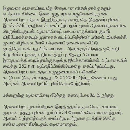
இதுவரை ஆனையிறவு மீது நேரடியான எந்தத் தாக்குதலும்
நடத்தப்படவில்லை. இவை ஒருபுறம் நடந்துகொண்டிருக்க
ஆனையிறவு மீதான இறுதித்தாக்குலைத் தொடுத்தனர் புலிகள்.
இயக்கச்சிப் பகுதியைக் கைப்பற்றியதன் மூலம் ஆனையிறவை மிக
நெருங்கியதுடன், ஆனையிறவுப் படையினருக்கான குடிநீர்
விநியோகத்தையும் முற்றாகக் கட்டுப்படுத்தினர் புலிகள். இயக்கச்சி
முகாம் வீழ்ந்த உடனேயே ஆனையிறவைக் கைவிட்டு
ஓடத்தொடங்கியது சிங்களப்படை. அவர்களுக்கிருந்த ஒரே வழி,
கிழாலிக்கடற்கரை வழியாகத் தப்புவதே. தப்பியோடிய
இராணுவத்தினரும் தாக்குதலுக்கு இலக்கானார்கள். அப்பாதையில்
வைத்து 152 mm ஆட்லறிப்பீரங்கியொன்று கைப்பற்றப்பட்டது.
ஆனையிறவுப்படைத்தளம் முழுமையாகப் புலிகளின்
கட்டுப்பாட்டுக்குள் வந்தது. 22.04.2000 அன்று கேணல். பானு
அவர்கள் ஆனையிறவில் புலிக்கொடியேற்றினார்.
மக்களுக்கு ஆனையிறவு வீழ்ந்தது கனவு போலவே இருந்தது.
ஆனையிறவு முகாம் மீதான இறுதித்தாக்குதல் வெகு சுலபமாக
முடிவடைந்தது. புலிகள் தரப்பில் 34 போராளிகளே சாவடைந்தனர்.
ஆனால் அத்தளத்தைக் கைப்பற்ற, முற்றுகை நடத்திச் செய்த
சண்டைதான் நீண்டதும், கடினமானதும்.