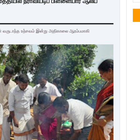
மத்தியில் நீராவியடிப் பிள்ளையார் ஆலய
் வருடாந்த உற்சவம் இன்று அதிகாலை ஆரம்பமாகி