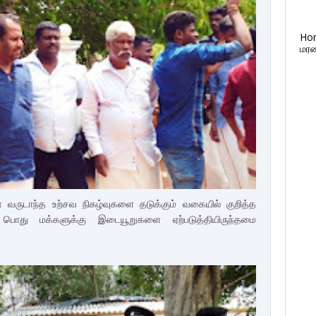
Ho
மரண
ன் வருடாந்த உற்சவ நிகழ்வுகளை தடுக்கும் வகையில் குறித்த
 பொது மக்களுக்கு இடையூறுகளை ஏற்படுத்தியிருந்தமை