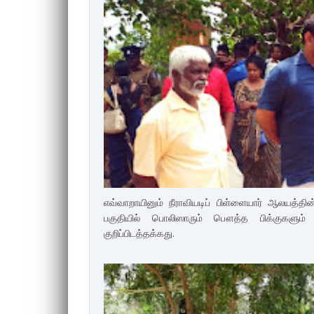
எவ்வாறாயினும் நீராவியடிப் பிள்ளையார் ஆலயத்தி
பகுதியில் பொலிஸாரும் பௌத்த பிக்குகளும்
குறிப்பிடத்தக்கது.