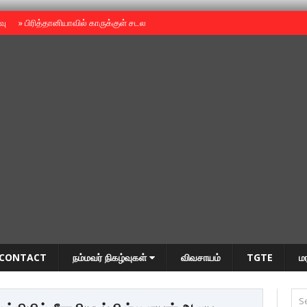
ைவு
»
பிரித்தானியாவில் காருக்குள் சடலம் -தமிழருடையதா ?
»
தியாகதீபம் அன்னை
CONTACT
நம்மவர் நிகழ்வுகள்
விவசாயம்
TGTE
ம