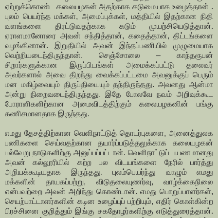
ஏற்றுக்கொண்ட கலையழகன் அதற்காக கடுமையாக உழைத்தான் .
புலம் பெயர்ந்த மக்கள், அமைப்புக்கள், மத்தியில் இதற்கான நிதி
வளங்களை திரட்டுவதற்காக கடும் முயற்சியெடுத்தான்.
ஏராளமானோரை அவன் சந்தித்தான், கதைத்தான், திட்டங்களை
வழங்கினான். இறுதியில் அவன் இந்தப்பணியில் முழுமையாக
வெற்றியடைந்திருந்தான். செஞ்சோலை – காந்தரூபன்
சிறார்களுக்கான இருப்பிடங்கள் அமைக்கப்பட்டு தலைவர்
அவர்களால் அவை திறந்து வைக்கப்பட்டமை அவனுக்குப் பெரும்
மன மகிழ்வையும் திருப்தியையும் தந்திருந்தது. அவனது ஆன்மா
அன்று நிறைவடைந்திருந்தது. இதே போலவே நவம் அறிவுக்கூட
போராளிகளிற்கான அமைவிடத்திற்கும் கலையழகனின் பங்கு
கணிசமானதாக இருந்தது.
எமது தேசத்திற்கான வெளிநாட்டுத் தொடர்புகளை, அனைத்துலக
பணிகளை செய்வதற்கான தயார்ப்படுத்தலுக்காக கலையழகன்
பல்வேறு நாடுகளிற்கு அனுப்பப்பட்டான். வெளிநாட்டுப் பயணமானது
அவன் கல்லூரியில் கற்ற பல விடயங்களை நேரில் பார்த்து
அறியக்கூடியதாக இருந்தது. புலம்பெயர்ந்து வாழும் எமது
மக்களின் தாயகப்பற்று, விடுதலையுணர்வு, வாழ்க்கைநிலை
என்பவற்றை அவன் அறிந்து கொண்டான். எமது பொறுப்பாளர்கள்,
செயற்பாட்டாளர்களின் கடின உழைப்புப் பற்றியும், எதிர் கொள்கின்ற
பிரச்சினை குறித்தும் இங்கு சகதோழர்களிற்கு எடுத்துரைத்தான்.