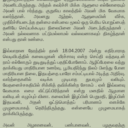
அவனிடமிருந்தது. அந்தக் கவர்ச்சி மிக்க ஆளுமை எல்லோரையும்
அவன் பால் ஈர்த்தது. குறுகிய காலத்தில் அவன் மிக வேகமாக
வளர்ந்தான். அவனது ஆற்றல், ஆளுமையின் வீச்சு,
முதிர்ச்சியடைந்த தன்மை என்பவை மூலம் ஒரு பெரிய பொறுப்பைத்
தனியே செய்யக்கூடிய நிலையினை அவன் அடைந்திருந்தான் .
அவன் நல்லவனாக மட்டுமல்லாமல் வல்லவனாகவும் திகழ்ந்தான்
என்பது தான் உண்மை.
இவ்வாறான நேரத்தில் தான் 18.04.2007 அன்று எதிர்பாராத
வெடிவிபத்தில் கலையழகன் வீரச்சாவு என்ற செய்தி வந்தவுடன்
நாம் எல்லோரும் துடிதுடித்துப் பதறிப்போனோம். ஆழிப்பேரலை வந்து
தாக்கியது மாதிரியான உணர்வு, பூமியதிர்ந்து நிலம் பிளந்து போன
மாதிரியான நிலை, இதயத்தை யாரோ சம்மட்டியால் அடித்த அதிர்வு.
வார்த்தைகளில் வடிக்க முடியாத துயரமும் வலியும்.
வேதனைச்சகதியில் சிக்கித் தவிக்கின்ற சோகம் . ஏன் இவ்வளவு
வேகமாக எமை விட்டுப்பிரிந்தான் என்று மனதில் ஆழமான
வலியுடன் எழும்பும் வினா. கலையின் இழப்பின் பெறுமதி, இழப்பின்
இதயவலி, அதன் ஒட்டுமொத்தப் பரிமாணம் எனக்கே
முழுமையாகத் தெரிந்திருந்தது. என்னையே முழுமையாகத்
தாக்கியிருந்தது.
அவன் அழகானவன், பண்பானவன், பழகுவதற்கு