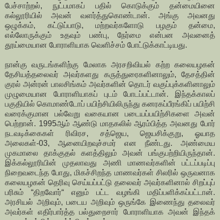
பேச்சாற்றல், நுட்பமாகப் பதில் கொடுக்கும் தன்மையினை
கல்லூரியில் அவன் வளர்த்துகொண்டான். அங்கு அவனது
ஒழுக்கம், கட்டுப்பாடு, மற்றவர்களோடு பழகும் தன்மை,
எல்லோருக்கும் உதவும் பண்பு, நேர்மை என்பன அவனைத்
தூய்மையான போராளியாக வெளிச்சம் போட்டுக்காட்டியது.
நான்கு வருடங்களிற்கு மேலாக அரசறிவியல் கற்ற கலையழகன்
தேசியத்தலைவர் அவர்களது கருத்துரைகளினாலும், தேசத்தின்
குரல் அன்ரன் பாலசிங்கம் அவர்களின் தொடர் வகுப்புக்களினாலும்
முழுமையான போராளியாகப் புடம் போடப்பட்டான். இந்தக்காலப்
பகுதியில் கொமாண்டோப் பயிற்சியிலிருந்து கனரகப்பீரங்கிப் பயிற்சி
வரைக்குமான பல்வேறு வகையான படையப்பயிற்சிகளை அவன்
பெற்றான். 1995ஆம் ஆண்டு மாதகலில் ஆரம்பித்த அவனது போர்
நடவடிக்கைகள் ரிவிரச, சத்ஜெய, ஜெயசிக்குறு, ஓயாத
அலைகள்-03, ஆனையிறவுச்சமர் என நீண்டது. அண்மைய
முகமாலை தாக்குதல் களத்திலும் அவன் பங்குபற்றியிருந்தான்.
இக்கல்லூரியின் முதலாவது அணி மாணவர்களின் பட்டப்படிப்பு
நிறைவடைந்த போது, மிகச்சிறந்த மாணவர்கள் சிலரில் ஒருவனாக
கலையழகன் தெரிவு செய்யப்பட்டு தலைவர் அவர்களினால் சிறப்புப்
பரிசும் “திறவோர்“ எனும் பட்ட வழங்கி மதிப்பளிக்கப்பட்டான்.
அரசியல் அறிவும், படைய அறிவும் ஒருங்கே இணைந்து தலைவர்
அவர்கள் எதிர்பார்த்த பல்துறைசார் போராளியாக அவன் இந்தக்