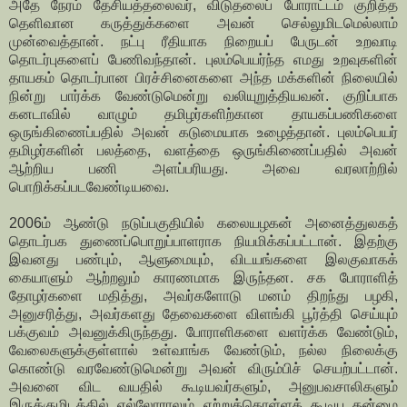
அதே நேரம் தேசியத்தலைவர், விடுதலைப் போராட்டம் குறித்த
தெளிவான கருத்துக்களை அவன் செல்லுமிடமெல்லாம்
முன்வைத்தான். நட்பு ரீதியாக நிறையப் பேருடன் உறவாடி
தொடர்புகளைப் பேணிவந்தான். புலம்பெயர்ந்த எமது உறவுகளின்
தாயகம் தொடர்பான பிரச்சினைகளை அந்த மக்களின் நிலையில்
நின்று பார்க்க வேண்டுமென்று வலியுறுத்தியவன். குறிப்பாக
கனடாவில் வாழும் தமிழர்களிற்கான தாயகப்பணிகளை
ஒருங்கிணைப்பதில் அவன் கடுமையாக உழைத்தான். புலம்பெயர்
தமிழர்களின் பலத்தை, வளத்தை ஒருங்கிணைப்பதில் அவன்
ஆற்றிய பணி அளப்பரியது. அவை வரலாற்றில்
பொறிக்கப்படவேண்டியவை.
2006ம் ஆண்டு நடுப்பகுதியில் கலையழகன் அனைத்துலகத்
தொடர்பக துணைப்பொறுப்பாளராக நியமிக்கப்பட்டான். இதற்கு
இவனது பண்பும், ஆளுமையும், விடயங்களை இலகுவாகக்
கையாளும் ஆற்றலும் காரணமாக இருந்தன. சக போராளித்
தோழர்களை மதித்து, அவர்களோடு மனம் திறந்து பழகி,
அனுசரித்து, அவர்களது தேவைகளை விளங்கி பூர்த்தி செய்யும்
பக்குவம் அவனுக்கிருந்தது. போராளிகளை வளர்க்க வேண்டும்,
வேலைகளுக்குள்ளால் உள்வாங்க வேண்டும், நல்ல நிலைக்கு
கொண்டு வரவேண்டுமென்று அவன் விரும்பிச் செயற்பட்டான்.
அவனை விட வயதில் கூடியவர்களும், அனுபவசாலிகளும்
இருக்குமிடத்தில் எல்லோராலும் ஏற்றுக்கொள்ளக் கூடிய தன்மை