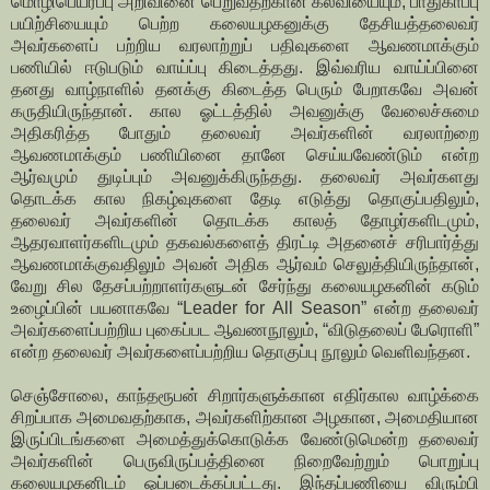
மொழிபெயர்ப்பு அறிவினை பெறுவதற்கான கல்வியையும், பாதுகாப்பு
பயிற்சியையும் பெற்ற கலையழகனுக்கு தேசியத்தலைவர்
அவர்களைப் பற்றிய வரலாற்றுப் பதிவுகளை ஆவணமாக்கும்
பணியில் ஈடுபடும் வாய்ப்பு கிடைத்தது. இவ்வரிய வாய்ப்பினை
தனது வாழ்நாளில் தனக்கு கிடைத்த பெரும் பேறாகவே அவன்
கருதியிருந்தான். கால ஓட்டத்தில் அவனுக்கு வேலைச்சுமை
அதிகரித்த போதும் தலைவர் அவர்களின் வரலாற்றை
ஆவணமாக்கும் பணியினை தானே செய்யவேண்டும் என்ற
ஆர்வமும் துடிப்பும் அவனுக்கிருந்தது. தலைவர் அவர்களது
தொடக்க கால நிகழ்வுகளை தேடி எடுத்து தொகுப்பதிலும்,
தலைவர் அவர்களின் தொடக்க காலத் தோழர்களிடமும்,
ஆதரவாளர்களிடமும் தகவல்களைத் திரட்டி அதனைச் சரிபார்த்து
ஆவணமாக்குவதிலும் அவன் அதிக ஆர்வம் செலுத்தியிருந்தான்,
வேறு சில தேசப்பற்றாளர்களுடன் சேர்ந்து கலையழகனின் கடும்
உழைப்பின் பயனாகவே “Leader for All Season” என்ற தலைவர்
அவர்களைப்பற்றிய புகைப்பட ஆவணநூலும், “விடுதலைப் பேரொளி”
என்ற தலைவர் அவர்களைப்பற்றிய தொகுப்பு நூலும் வெளிவந்தன.
செஞ்சோலை, காந்தரூபன் சிறார்களுக்கான எதிர்கால வாழ்க்கை
சிறப்பாக அமைவதற்காக, அவர்களிற்கான அழகான, அமைதியான
இருப்பிடங்களை அமைத்துக்கொடுக்க வேண்டுமென்ற தலைவர்
அவர்களின் பெருவிருப்பத்தினை நிறைவேற்றும் பொறுப்பு
கலையழகனிடம் ஒப்படைக்கப்பட்டது. இந்தப்பணியை விரும்பி