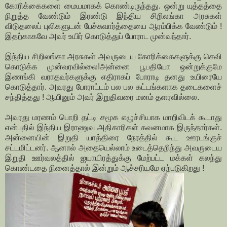
கோரிக்கைகளை மையமாகக் கொண்டிருந்தது. ஒன்று யுத்தத்தை
நிறுத்த வேண்டும் இரண்டு இந்திய சிறிலங்கா அரசுகள்
விடுதலைப் புலிகளுடன் பேச்சுவார்த்தையை ஆரம்பிக்க வேண்டும் !
இதற்காகவே அவர் உயிர் கொடுத்துப் போராட முன்வந்தார்.
இந்திய சிறிலங்கா அரசுகள் அவருடைய கோரிக்கைகளுக்கு செவி
கொடுக்க முன்வரவில்லை!அன்னை பூபதியோ ஒன்றுக்குமே
இணங்கி வராதவர்களுக்கு எதிராகப் போராடி தனது உயிரையே
கொடுத்தார். அவரது போராட்டம் பல பல கட்டங்களாக தடைகளைச்
சந்தித்தது ! ஆயினும் அவர் இறுதிவரை மனம் தளரவில்லை.
அவரது மரணம் பொறி தட்டி சமூக எழுச்சியாக மாறிவிடக் கூடாது
என்பதில் இந்திய இராணுவ அதிகாரிகள் கவனமாக இருந்தார்கள்.
அன்னையின் இறுதி யாத்திரை நேரத்தில் கூட ஊரடங்குச்
சட்டமிட்டனர். ஆனால் அதையெல்லாம் உடைத்தெறிந்து அவருடைய
இறுதி ஊர்வலத்தில் ஐயாயிரத்துக்கு மேற்பட்ட மக்கள் கலந்து
கொண்டதை நினைத்தால் இன்றும் ஆச்சரியமே ஏற்படுகிறது !