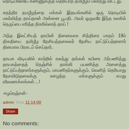
நொடியிலேயே கண்ணுக்குத் தெரியாத தமிழீழம் மலர்ந்து விட்டது.
சுதந்திர தமழீழத்தை மக்கள் இதயங்களில் ஒரு நொடியில்
மலர்வித்த தாய்தான் அன்னை பூபதி. அவர் ஒருவரே இந்த உலகில்
நெருப்பை எரித்த நிகரில்லாத் தாய் !
அந்த இலட்சியத் தாயின் நினைவாக சித்திரை மாதம் 19ம்
திகதியை தமிழீழ தேசியத்தலைவர் தேசிய நாட்டுப்பற்றாளார்
தினமாக பிரகடம் செய்தார்.
தாயக விடியலில் காற்றில் கலந்து தங்கள் உயிரை அர்பணித்து
தாயகத்தைத் நெஞ்சில் தாங்கி பயணித்த அனைத்து
நாட்டுப்பற்றாளர்களுக்கும், மாமனிதர்களுக்கும், வெளித் தெரியாது
தேசவிடுதலைக்கு உழைத்த மக்களுக்கும் எமது
வீரவணக்கங்கள்…!
-ஈழம்ரஞ்சன்-
admin
Time
11:14:00
Share
No comments: