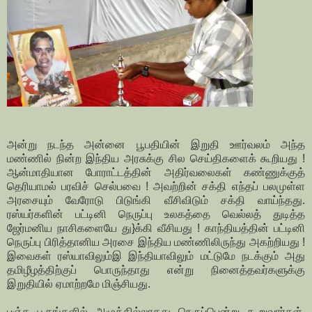
அன்று நடந்த அன்னை பூபதியின் இறுதி ஊர்வலம் அந்த
மண்ணில் நின்ற இந்திய அரசுக்கு சில செய்திகளைக் கூறியது !
ஆன்மாதியான போராட்டத்தின் அதிர்வலைகள் கண்ணுக்குத்
தெரியாமல் பரவிச் செல்பவை ! அவற்றின் சக்தி எந்தப் பலமுள்ள
அரசையும் வேரோடு பிடுங்கி வீசிவிடும் சக்தி வாய்ந்தது.
ரஸ்யர்களின் பட்டினி நெருப்பு உலகத்தை வெல்லத் துடித்த
ஜேர்மனிய நாசிகளையே து}க்கி வீசியது ! காந்தியத்தின் பட்டினி
நெருப்பு பிரித்தானிய அரசை இந்திய மண்ணிலிருந்து அகற்றியது !
இவைகள் ரஸ்யாவிலும்இ இந்தியாவிலும் மட்டுமே நடக்கும் அது
தமிழீழத்திற்குப் பொருந்தாது என்று நினைத்தவர்களுக்கு
இறுதியில் ஏமாற்றமே மிஞ்சியது.
பஞ்ச பூதங்களில் அழுக்கில்லாதது நெருப்பென்று கூறுவார்கள்.