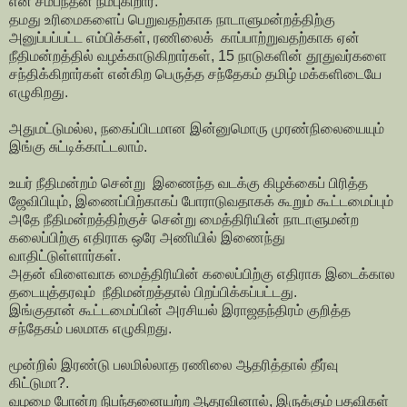
என சம்பந்தன் நம்புகிறார்.
தமது உரிமைகளைப் பெறுவதற்காக நாடாளுமன்றத்திற்கு
அனுப்பப்பட்ட எம்பிக்கள், ரணிலைக் காப்பாற்றுவதற்காக ஏன்
நீதிமன்றத்தில் வழக்காடுகிறார்கள், 15 நாடுகளின் தூதுவர்களை
சந்திக்கிறார்கள் என்கிற பெருத்த சந்தேகம் தமிழ் மக்களிடையே
எழுகிறது.
அதுமட்டுமல்ல, நகைப்பிடமான இன்னுமொரு முரண்நிலையையும்
இங்கு சுட்டிக்காட்டலாம்.
உயர் நீதிமன்றம் சென்று இணைந்த வடக்கு கிழக்கைப் பிரித்த
ஜேவிபியும், இணைப்பிற்காகப் போராடுவதாகக் கூறும் கூட்டமைப்பும்
அதே நீதிமன்றத்திற்குச் சென்று மைத்திரியின் நாடாளுமன்ற
கலைப்பிற்கு எதிராக ஒரே அணியில் இணைந்து
வாதிட்டுள்ளார்கள்.
அதன் விளைவாக மைத்திரியின் கலைப்பிற்கு எதிராக இடைக்கால
தடையுத்தரவும் நீதிமன்றத்தால் பிறப்பிக்கப்பட்டது.
இங்குதான் கூட்டமைப்பின் அரசியல் இராஜதந்திரம் குறித்த
சந்தேகம் பலமாக எழுகிறது.
மூன்றில் இரண்டு பலமில்லாத ரணிலை ஆதரித்தால் தீர்வு
கிட்டுமா?.
வழமை போன்ற நிபந்தனையற்ற ஆதரவினால், இருக்கும் பதவிகள்