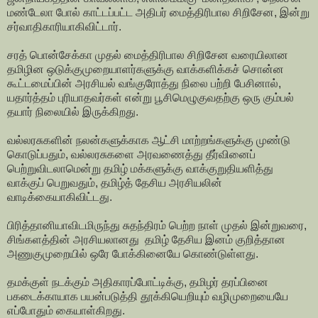
மண்டேலா போல் காட்டப்பட்ட அதிபர் மைத்திரிபால சிறிசேன, இன்று
சர்வாதிகாரியாகிவிட்டார்.
சரத் பொன்சேக்கா முதல் மைத்திரிபால சிறிசேன வரையிலான
தமிழின ஒடுக்குமுறையாளர்களுக்கு வாக்களிக்கச் சொன்ன
கூட்டமைப்பின் அரசியல் வங்குரோத்து நிலை பற்றி பேசினால்,
யதார்த்தம் புரியாதவர்கள் என்று பூசிமெழுகுவதற்கு ஒரு கும்பல்
தயார் நிலையில் இருக்கிறது.
வல்லரசுகளின் நலன்களுக்காக ஆட்சி மாற்றங்களுக்கு முண்டு
கொடுப்பதும், வல்லரசுகளை அரவணைத்து தீர்வினைப்
பெற்றுவிடலாமென்று தமிழ் மக்களுக்கு வாக்குறுதியளித்து
வாக்குப் பெறுவதும், தமிழ்த் தேசிய அரசியலின்
வாடிக்கையாகிவிட்டது.
பிரித்தானியாவிடமிருந்து சுதந்திரம் பெற்ற நாள் முதல் இன்றுவரை,
சிங்களத்தின் அரசியலானது தமிழ் தேசிய இனம் குறித்தான
அணுகுமுறையில் ஒரே போக்கினையே கொண்டுள்ளது.
தமக்குள் நடக்கும் அதிகாரப்போட்டிக்கு, தமிழர் தரப்பினை
பகடைக்காயாக பயன்படுத்தி தூக்கியெறியும் வழிமுறையையே
எப்போதும் கையாள்கிறது.