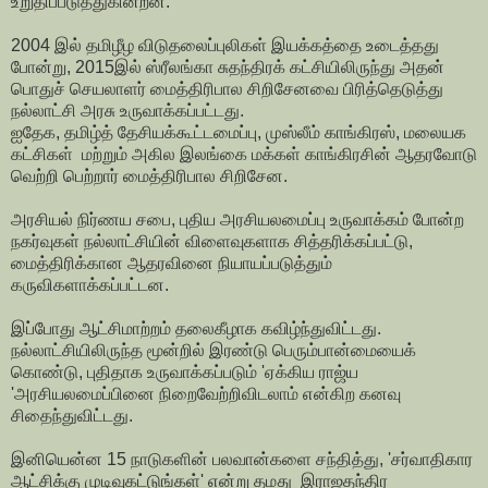
உறுதிப்படுத்துகின்றன.
2004 இல் தமிழீழ விடுதலைப்புலிகள் இயக்கத்தை உடைத்தது
போன்று, 2015இல் ஸ்ரீலங்கா சுதந்திரக் கட்சியிலிருந்து அதன்
பொதுச் செயலாளர் மைத்திரிபால சிறிசேனவை பிரித்தெடுத்து
நல்லாட்சி அரசு உருவாக்கப்பட்டது.
ஐதேக, தமிழ்த் தேசியக்கூட்டமைப்பு, முஸ்லீம் காங்கிரஸ், மலையக
கட்சிகள் மற்றும் அகில இலங்கை மக்கள் காங்கிரசின் ஆதரவோடு
வெற்றி பெற்றார் மைத்திரிபால சிறிசேன.
அரசியல் நிர்ணய சபை, புதிய அரசியலமைப்பு உருவாக்கம் போன்ற
நகர்வுகள் நல்லாட்சியின் விளைவுகளாக சித்தரிக்கப்பட்டு,
மைத்திரிக்கான ஆதரவினை நியாயப்படுத்தும்
கருவிகளாக்கப்பட்டன.
இப்போது ஆட்சிமாற்றம் தலைகீழாக கவிழ்ந்துவிட்டது.
நல்லாட்சியிலிருந்த மூன்றில் இரண்டு பெரும்பான்மையைக்
கொண்டு, புதிதாக உருவாக்கப்படும் 'ஏக்கிய ராஜ்ய
'அரசியலமைப்பினை நிறைவேற்றிவிடலாம் என்கிற கனவு
சிதைந்துவிட்டது.
இனியென்ன 15 நாடுகளின் பலவான்களை சந்தித்து, 'சர்வாதிகார
ஆட்சிக்கு முடிவுகட்டுங்கள்' என்று தமது இராஜதந்திர