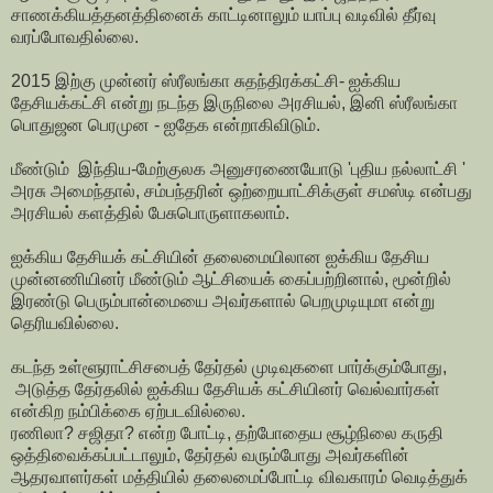
சாணக்கியத்தனத்தினைக் காட்டினாலும் யாப்பு வடிவில் தீர்வு
வரப்போவதில்லை.
2015 இற்கு முன்னர் ஸ்ரீலங்கா சுதந்திரக்கட்சி- ஐக்கிய
தேசியக்கட்சி என்று நடந்த இருநிலை அரசியல், இனி ஸ்ரீலங்கா
பொதுஜன பெரமுன - ஐதேக என்றாகிவிடும்.
மீண்டும் இந்திய-மேற்குலக அனுசரணையோடு 'புதிய நல்லாட்சி '
அரசு அமைந்தால், சம்பந்தரின் ஒற்றையாட்சிக்குள் சமஸ்டி என்பது
அரசியல் களத்தில் பேசுபொருளாகலாம்.
ஐக்கிய தேசியக் கட்சியின் தலைமையிலான ஐக்கிய தேசிய
முன்னணியினர் மீண்டும் ஆட்சியைக் கைப்பற்றினால், மூன்றில்
இரண்டு பெரும்பான்மையை அவர்களால் பெறமுடியுமா என்று
தெரியவில்லை.
கடந்த உள்ளூராட்சிசபைத் தேர்தல் முடிவுகளை பார்க்கும்போது,
அடுத்த தேர்தலில் ஐக்கிய தேசியக் கட்சியினர் வெல்வார்கள்
என்கிற நம்பிக்கை ஏற்படவில்லை.
ரணிலா? சஜிதா? என்ற போட்டி, தற்போதைய சூழ்நிலை கருதி
ஒத்திவைக்கப்பட்டாலும், தேர்தல் வரும்போது அவர்களின்
ஆதரவாளர்கள் மத்தியில் தலைமைப்போட்டி விவகாரம் வெடித்துக்