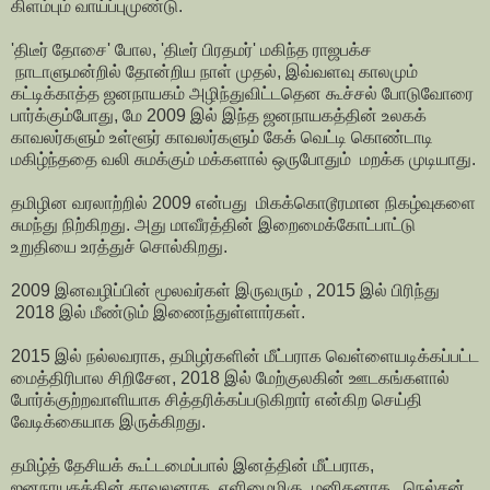
கிளம்பும் வாய்ப்புமுண்டு.
'திடீர் தோசை' போல, 'திடீர் பிரதமர்' மகிந்த ராஜபக்ச
நாடாளுமன்றில் தோன்றிய நாள் முதல், இவ்வளவு காலமும்
கட்டிக்காத்த ஜனநாயகம் அழிந்துவிட்டதென கூச்சல் போடுவோரை
பார்க்கும்போது, மே 2009 இல் இந்த ஜனநாயகத்தின் உலகக்
காவலர்களும் உள்ளூர் காவலர்களும் கேக் வெட்டி கொண்டாடி
மகிழ்ந்ததை வலி சுமக்கும் மக்களால் ஒருபோதும் மறக்க முடியாது.
தமிழின வரலாற்றில் 2009 என்பது மிகக்கொடூரமான நிகழ்வுகளை
சுமந்து நிற்கிறது. அது மாவீரத்தின் இறைமைக்கோட்பாட்டு
உறுதியை உரத்துச் சொல்கிறது.
2009 இனவழிப்பின் மூலவர்கள் இருவரும் , 2015 இல் பிரிந்து
2018 இல் மீண்டும் இணைந்துள்ளார்கள்.
2015 இல் நல்லவராக, தமிழர்களின் மீட்பராக வெள்ளையடிக்கப்பட்ட
மைத்திரிபால சிறிசேன, 2018 இல் மேற்குலகின் ஊடகங்களால்
போர்க்குற்றவாளியாக சித்தரிக்கப்படுகிறார் என்கிற செய்தி
வேடிக்கையாக இருக்கிறது.
தமிழ்த் தேசியக் கூட்டமைப்பால் இனத்தின் மீட்பராக,
ஜனநாயகத்தின் காவலனாக, எளிமைமிகு மனிதனாக , நெல்சன்