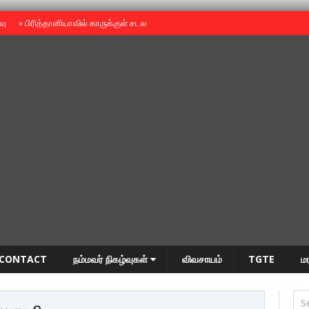
ைவு
»
பிரித்தானியாவில் காருக்குள் சடலம் -தமிழருடையதா ?
»
தியாகதீபம் அன்னை
CONTACT
நம்மவர் நிகழ்வுகள்
விவசாயம்
TGTE
ம