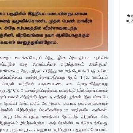
Ho
மரண
 ஒன்றைப் படைக்கப்போகும் அந்த இரவு அமைதியாக உறங்கிக்
டிருந்த எமது போராட்டத்தை அழித்துவிடும் நோக்குடன்
ோராளிகளைத் தேடி, இருள் கிழித்து உலாவத் தொடங்கியது. எல்லா
்பார்த்தபடி காத்திருந்தன.அப்போது நேரம் 1.15. கோப்பாய்
 போய்வரும் ஊர்திகள் யாருடையவை என அவதானித்தவாறு
து ஆ16 ஐ அணைத்துப்பிடித்தபடி மாலதியும் நிற்கின்றார்.வானம்
ுவியலாகச் சிந்திக்கிடந்தன நடசத்திரப் பூக்கள். இடையிடையே
்தை நோக்கி நீண்ட ஒளிக் கோடுகளை வரைய, ஒவ்வொன்றையும்
ி நோக்கி விரிந்திருந்த வெளிகளினூடாக ஊடுருவிய கண்கள்,
க வந்து கொண்டிருந்த ஊர்தியை நோக்கித் திரும்பின. மிக
த இராணுவம் இவர்களிருந்த பகுதி நோக்கிச் சுடத்தொடங்கியது.
ழன்ற முதலாவது சுடகலனும் மாலதியினுடையதுதான். கோப்பாய்-