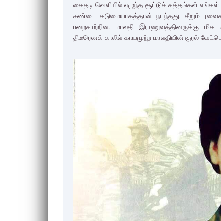
கைதடி வெளியில் எழுந்த சூட்டுச் சத்தங்கள் எங்கள
சண்டை கடுமையாகத்தான் நடந்தது. சீறும் ரவைகள
பறைசாற்றின. மாலதி இராணுவத்தினருக்கு மிக அ
திடீரெனக் காலில் காயமுற்ற மாலதியின் குரல் வேட்ட