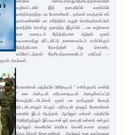
என்றால் மிகையாகாது.தேசியத்தலைவரின்
வழிகாட்டலில் இத் தளபதியில் வளர்ப்பில்
வார்த்தெடுத்த பல போராளிகள் , தங்கள் ஈகத்தால் எம்
தாய்மண்ணில் பல சரித்திரம் எழுதி சென்றார்கள்.பின்
தளத்தில் சென்று குறைந்த இழப்பில் , பல வழிகளை
தன வரைபடம் நேர்த்தியான ஆற்றல் மூலம்
வடிவமைத்து திட்டமிட்டு தலைமையிடம் சமர்பிக்கும்
நேர்த்தியான தேசத்தின் மீது கொண்ட
உயிரோட்டத்தால் தேசியத்தலைவரிடம் மதிப்பும் –
குமார் அவர்கள்.
போராளிகள் மத்தியில் பிரிகேடியர் ” சசிக்குமார் மாஸ்ரர்
” என அன்புடன் மரியாதையுடன் அழைக்கப்பட்டு
வேவுத்திட்டமிடல்கள் மூலம் பல தாக்குதல் வேவுத்
திட்டமிடளாலும் பெரும் பதிப்புடன் நாளும் போராளிகள்
மனதில் இடம் பிடித்தார். ஆயினும் மக்கள் மத்தியில்
அறிந்திருந்தும் இப்படியான் ஓர் தளபதி உள்ளார் என்றும்
ஆயினும் வெளியில் தெரியா வெளிட்சமாக நாளும்
தொடர்ந்தார் தேசபணிகள் …ஆயினும் தன வாழ்நாளை