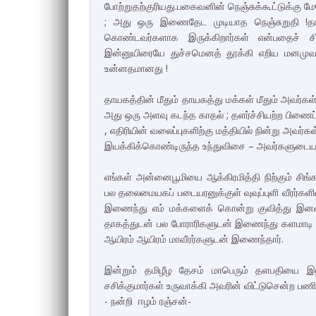
போற்றுதற்குரியது.பகைவனின் நெஞ்சுக்கூட்டுக்கு மே
; அது ஒரு இணைதேட முடியாத நெஞ்சுறுதி !தா
கொண்டவர்களாக இருக்கிறார்கள் என்பதைச் சிந்
இன்னுயிரையே துச்சமெனத் தூக்கி எறிய மனமுவந்
உன்னதமானது !
தாயகத்தின் மீதும் தாயகத்து மக்கள் மீதும் அவர
அது ஒரு அளவு கடந்த காதல் ; தளர்ச்சியற்ற பிணைப்ப
, எதிரியின் வலைப்புகளிற்கு மத்தியில் நின்று அவர்
இயக்கிக்கொண்டிருந்த உந்துவிசை – அவர்களுடைய
எங்கள் அன்னைபூமியை ஆக்கிரமித்தி நிற்கும் சிங்
பல தலைமையகப் படையரனுக்குள் வுவுப்புளி வீரர்களின
இணைந்து எம் மக்களைக் கொன்று குவித்து இனவ
தாகத்துடன் பல போராரிகளுடன் இணைந்து களமாடி ம
ஆயிரம் ஆயிரம் மாவீரர்களுடன் இணைந்தார்.
இன்றும் தமிழீழ தேசம் மாபெரும் தளபதியை இழ
சசிக்குமார்கள் உருவாக்கி அவரின் விட்டுசென்ற பண
- நன்றி ஈழம் ரஞ்சன்-