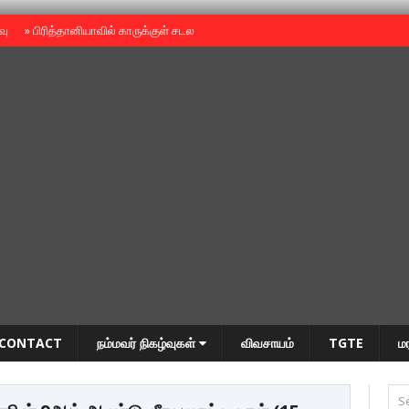
ைவு
»
பிரித்தானியாவில் காருக்குள் சடலம் -தமிழருடையதா ?
»
தியாகதீபம் அன்னை
CONTACT
நம்மவர் நிகழ்வுகள்
விவசாயம்
TGTE
ம