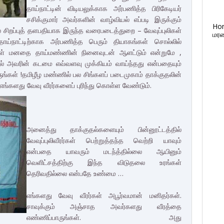
தாய்நாட்டின் விடியலுக்காக அர்பணித்த பிரிகேடியர்
சசிக்குமார் அவர்களின் வாழ்வியல் எப்படி இருக்கும்
Ho
் சிறப்புத் தளபதியாக இருந்த வரைபடைத்துறை – வேவுப்புலிகள்
மரண
்நாட்டிற்காக அர்பணித்த பெரும் தியாகங்கள் சொல்லில்
ள் மனதை தாய்மண்ணின் நினைவுடன் ஆளட்டும் என்றுமே ,
தில் அவரின் கடமை எவ்வளவு முக்கியம் வாய்ந்தது என்பதையும்
ருங்கள் !தமிழீழ மண்ணில் பல சிங்களப் படைமுகாம் தாக்குதலின்
ங்களது வேவு வீரர்களைப் புரிந்து கொள்ள வேண்டும்.
அனைத்து தாக்குதல்களையும் பின்னூட்டத்தில்
வேவுப்புலிவீரர்கள் பெற்றுத்தந்த வெற்றி யாவும்
என்பதை யாவரும் மடந்த்தில்லை ஆயினும்
வெளிட்சத்திற்கு இந்த விடுதலை உரங்கள்
தெரிவதில்லை என்பதே உண்மை …
எங்களது வேவு வீரர்கள் அபூர்வமான் மனிதர்கள்.
சாவுக்கும் அஞ்சாத அவர்களது வீரத்தை
எண்ணிப்பாருங்கள். அது