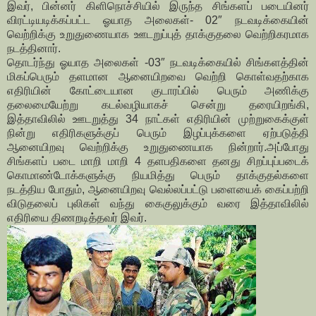
இவர், பின்னர் கிளிநொச்சியில் இருந்த சிங்களப் படையினர்
விரட்டியடிக்கப்பட்ட ஓயாத அலைகள்- 02″ நடவடிக்கையின்
வெற்றிக்கு உறுதுணையாக ஊடறுப்புத் தாக்குதலை வெற்றிகரமாக
நடத்தினார்.
தொடர்ந்து ஓயாத அலைகள் -03″ நடவடிக்கையில் சிங்களத்தின்
மிகப்பெரும் தளமான ஆனையிறவை வெற்றி கொள்வதற்காக
எதிரியின் கோட்டையான குடாரப்பில் பெரும் அணிக்கு
தலைமையேற்று கடல்வழியாகச் சென்று தரையிறங்கி,
இத்தாவிலில் ஊடறுத்து 34 நாட்கள் எதிரியின் முற்றுகைக்குள்
நின்று எதிரிகளுக்குப் பெரும் இழப்புக்களை ஏற்படுத்தி
ஆனையிறவு வெற்றிக்கு உறுதுணையாக நின்றார்.அப்போது
சிங்களப் படை மாறி மாறி 4 தளபதிகளை தனது சிறப்புப்படைக்
கொமாண்டோக்களுக்கு நியமித்து பெரும் தாக்குதல்களை
நடத்திய போதும், ஆனையிறவு வெல்லப்பட்டு பளையைக் கைப்பற்றி
விடுதலைப் புலிகள் வந்து கைகுலுக்கும் வரை இத்தாவிலில்
எதிரியை திணறடித்தவர் இவர்.