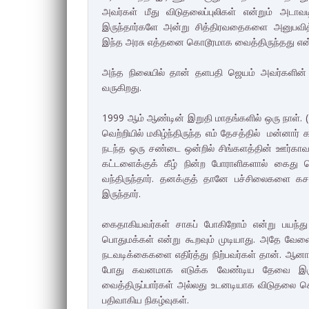
அவர்கள் மீது விடுதலைப்புலிகள் என்றும் அட
இருந்தார்களே அன்று சித்திரவதைகளை அனுபவித
இந்த அரசு எத்தனை கொடூரமாக வைத்திருந்தது எ
அந்த நிலையில் தான் தளபதி ஜெயம் அவர்களி
வருகிறது.
1999 ஆம் ஆண்டின் இறுதி மாதங்களில் ஒரு நாள்
வெற்றியில் மகிழ்ந்திருந்த எம் தேசத்தில் மன்ன
நடந்த ஒரு சண்டை ஒன்றில் சிங்களத்தின் ஊர்கா
கட்டளைக்குக் கீழ் நின்ற போராளிகளால் கைது ச
வந்திருந்தார். தனக்குத் தானே பச்சிலைகளை கசக்க
இருந்தார்.
கைதாகியவர்கள் சாகப் போகிறோம் என்று பயந்து
பொதுமக்கள் என்று கூறவும் முடியாது. அதே வேள
நடவடிக்கைகளை எதிர்த்து நிற்பவர்கள் தான். ஆனா
போது கவனமாக எடுக்க வேண்டிய தேவை இரு
வைத்திருப்பார்கள் அல்லது உடனடியாக விடுதலை செ
பதிவாகிய நிகழ்வுகள்.