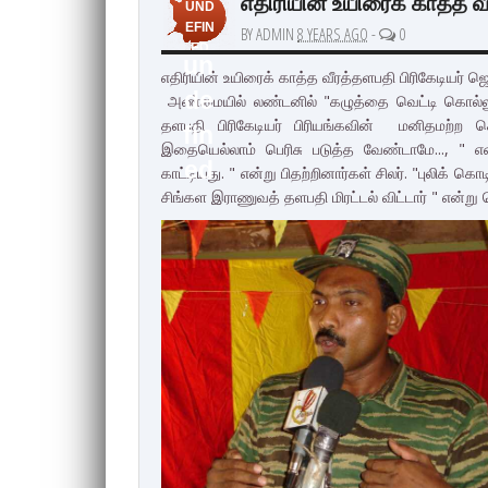
எதிரியின் உயிரைக் காத்த வீ
UND
EFIN
BY ADMIN
8 YEARS AGO
-
0
ED
un
எதிரியின் உயிரைக் காத்த வீரத்தளபதி பிரிகேடியர் ஜெய
de
அண்மையில் லண்டனில் "கழுத்தை வெட்டி கொல்லு
தளபதி பிரிகேடியர் பிரியங்கவின் மனிதமற்ற ச
fin
இதையெல்லாம் பெரிசு படுத்த வேண்டாமே..., " எ
ed
காட்டியது. " என்று பிதற்றினார்கள் சிலர். "புலிக்
சிங்கள இராணுவத் தளபதி மிரட்டல் விட்டார் " என்று 