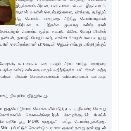
இருக்கலாம். அவரை பலர் காணாமல் கூட இருக்கலாம்.
ஆனால் அவரின் செயற்பாடுகளை, வீரத்தை, தமிழீழம்
மீது கொண்ட பாசத்தை அறிந்து கொள்ளாதவன்
எதிரியாக கூட இருக்க முடியாது என்றே நான்
சப்பற்றும் கொண்ட மூத்த தளபதி. விசேட வேவுப் பிரிவின்
் நண்பன், தளபதி, பொறுப்பாளர், சண்டைக்காறன் என பல நூறு
் சொந்தக்காறன் பிரிகேடியர் ஜெயம் என்பது புரிந்திருக்கும்
ேவுகள், கட்டளைகள் என பலரும் அவர் சார்ந்த பலவற்றை
ுக்கு உண்டு என்பதை யாரும் அறிந்திருக்க மாட்டார்கள். அந்த
மனிதன் மிகவும் மென்மையானவர் எளிமையானவர் என்பதை
னத் திரையில் பதிந்துள்ளது.
் புத்துவெட்டுவான் கொக்காவில் வீதியூடாக முறிகண்டி சென்று
ொக்காவில் தொலைத்தொடர்புக் கோபுரத்தடியில் போய்க்
ில் எதிரே ஒரு MD90 உந்துருளி வந்து கொண்டிருக்கிறது.
ம்( Shirt ) போட்டுக் கொண்டு உயரமான ஒருவர் தனது நண்பனுடன்