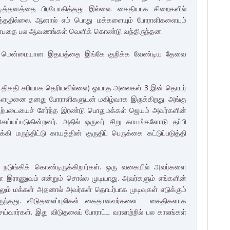
ாவடித்தனத்தை பிரயோகித்தது இல்லை. கைதியாக சிறைகளில்
்ததில்லை. ஆனால் எம் பொது மக்களையும் போராளிகளையும்
ன்பதை பல ஆவணங்கள் வெளிக் கொண்டு வந்திருந்தன.
ன் மென்மையான இதயத்தை இங்கே குறிக்க வேண்டிய தேவை
. ( திகதி சரியாக தெரியவில்லை) ஓயாத அலைகள் 3 இன் தொடர்
ார் களமுனை தனது போராளிகளுடன் மகிழ்வாக இருக்கிறது. அங்கு
வற்படையைச் சேர்ந்த இரண்டு பொதுமக்கள் ஜெயம் அவர்களின்
ெய்யப்படுகின்றனர். அதில் ஒருவர் சிறு காயங்களோடு தப்பி
ி மருந்திட்டு காயத்தின் குருதிப் பெருக்கை கட்டுப்படுத்தி
 நடுங்கிக் கொண்டிருக்கிறார்கள். ஒரு வகையில் அவர்களை
ை இராணுவம் என்றும் சொல்ல முடியாது. அவர்களும் எங்களின்
லும் மக்கள் அதனால் அவர்கள் தொடர்பாக முடிவுகள் எடுக்கும்
ந்தது. விடுதலைப்புலிகள் கைதானவர்களை கைதிகளாக
ய்வார்கள். இது விடுதலைப் போராட்ட வரலாற்றில் பல காலங்கள்