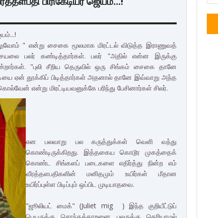
ரத்தளபதி பிரிகேடியர் ஜெயம்...!
ம்...!
வோம் " என்று சைகை மூலமாக மிரட்டல் விடுத்த இராணுவத்
ெயலை பலர் கண்டித்தார்கள். பலர் "அதில் என்ன இருக்கு
ன்றார்கள். "புலி சீறிய தெருவில் ஒரு சிங்கம் சைகை தானே
 கொடியை ஏன் தூக்கிப் பிடித்தார்கள் அதனால் தானே இவ்வாறு அந்த
கொல்வேன் என்று மிரட்டியவனுக்கே பரிந்து பேசினார்கள் சிலர்.
என பலவாறு பல கருத்துக்கள் வெளி வந்து
கொண்டிருக்கிறது. இத்தகைய கொடூர முகத்தைக்
கொண்ட சிங்களப் படைகளை எதிர்த்து நின்ற எம்
வீரத்தளபதிகளின் மனிதமும் உயிர்கள் மீதான
உயிர்ப்புள்ள பிடிப்பும் ஒப்பிட முடியாதவை.
"ஜூலியட் மைக்" (Juliet mig ) இந்த குறியீட்டுப்
பெயருக்கு சொந்தக்காறனை பலருக்கு தெரியாமல்