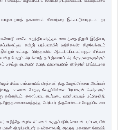
ள் எவையுமே வழமைபோல் இனியும் தட்டிக்கேட்கப் போவதில்லை
த வாழ்வாதாரத் தகவல்கள் சிலவற்றை இக்கட்டுரையூடாக தர
்பல்களோடு வணிக சுதந்திர வர்த்தக வலயத்தை நிறுவி இந்தியா,
பலோட்டிய தமிழர் பரம்பரையில் உதித்தவரே திருவேங்கடம்
இன்றும் உள்ளது. பிரித்தானிய ஆக்கிரமிப்பாளர்களும் சிங்கள
முயன்ற போதும் அடங்காத் தமிழர்களாய் அடக்குமுறைகளுக்கும்
ம் செய்து கடலோடு மோதி விளையாடும் வீரத்தின் பிறப்பிடமாக
ும் மிக்க பரம்பரையில் பிறந்தவர் திரு வேலுப்பிள்ளை அவர்கள்
்; அவரது மகனான மேதகு வேலுப்பிள்ளை பிரபாகரன் அவர்களும்
நன்கறியும். தரைப்படை கடற்படை வான்படையும் மட்டுமன்றி;
ற் தமிழ்த்தலைவனைத்தந்த பெரியார் திருவேங்கடம் வேலுப்பிள்ளை
னர் வழித்தோன்றல்கள்’ எனக் கருதப்படும்; ‘எசமான் பரம்பரையில்’
ின் மகன் திருமேனியார் அவர்களாவார். அவரது மகனான கோவில்