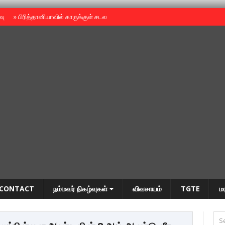
ைவு
»
பிரித்தானியாவில் காருக்குள் சடலம் -தமிழருடையதா ?
»
தியாகதீபம் அன்னை
CONTACT
நம்மவர் நிகழ்வுகள்
விவசாயம்
TGTE
ம