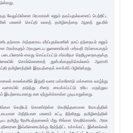
ுள்ளது.
 வேலுப்பிள்ளை பிரபாகரன் எனும் தவப்புதல்வனைப் பெற்றிட்ட
களின் மரணச் செய்தி உலகத் தமிழினத்தை ஆறாத் துயரில்
டதற்காக அத்தகைய வீரப்புதல்வனின் தாய் தந்தையர் எனும்
ள்ளை அவர்களும் அவருடைய துணைவியார் பார்வதி அம்மையாரும்
் படையினரால் கைது செய்யப்பட்டு சர்வதேச நெறிமுறைகளுக்கு
நிலையில் சொல்லொணாத் துன்பங்களுக்கெல்லாம் ஆளாகி
ெய்தி தமிழினத்தின் இதயத்தைக் கசக்கிப் பிழிகின்றது.
படுகொலைக் காலங்களில் இறுதி வரை மக்களோடு மக்களாக வாழ்ந்து
 வகையில் தடுத்து சிறை வைக்கப்பட்டு உரிய மருத்துவ
ணம் இயற்கையானது என ஏற்றுக்கொள்ள முடியாதுள்ளது.
் சிங்கள வெறியர் கொண்டுள்ள வெறித்தனமான கோபத்தின்
மான அநீதியான மரணம் சுட்டி நிற்கிறது. தமிழினத்தின்
ாடிய தமிழீழ தேசியத்தலைவர் மீது சிங்கள வெறிகொண்ட அரசு
தினரான இவ்விணையர்க்கு நேர்ந்திட்ட உச்சக்கட்ட இன்னல்கள்