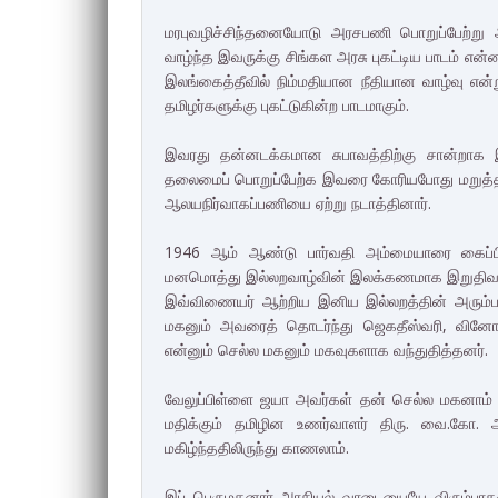
மரபுவழிச்சிந்தனையோடு அரசபணி பொறுப்பேற்று
வாழ்ந்த இவருக்கு சிங்கள அரசு புகட்டிய பாடம் என்
இலங்கைத்தீவில் நிம்மதியான நீதியான வாழ்வு எ
தமிழர்களுக்கு புகட்டுகின்ற பாடமாகும்.
இவரது தன்னடக்கமான சுபாவத்திற்கு சான்றாக இ
தலைமைப் பொறுப்பேற்க இவரை கோரியபோது மறுத்த நிக
ஆலயநிர்வாகப்பணியை ஏற்று நடாத்தினார்.
1946 ஆம் ஆண்டு பார்வதி அம்மையாரை கைப்பிட
மனமொத்து இல்லறவாழ்வின் இலக்கணமாக இறுதிவரை
இவ்விணையர் ஆற்றிய இனிய இல்லறத்தின் அரும
மகனும் அவரைத் தொடர்ந்து ஜெகதீஸ்வரி, வினோ
என்னும் செல்ல மகனும் மகவுகளாக வந்துதித்தனர்.
வேலுப்பிள்ளை ஜயா அவர்கள் தன் செல்ல மகனாம் 
மதிக்கும் தமிழின உணர்வாளர் திரு. வை.கோ. அவ
மகிழ்ந்ததிலிருந்து காணலாம்.
இப் பெருமகனார் அரசியல் வாடையையே விரும்பாதவர