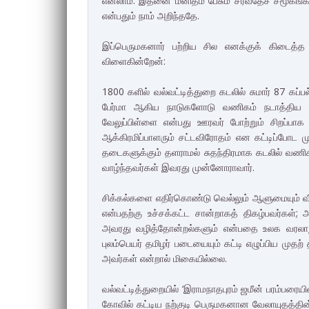
எனலாம். இதனை மனிதம் பேசும் சர்வதேச சமூகங்க
என்பதும் நாம் அறிந்ததே.
இப்பெருமகனார் பற்றிய சில எனக்குக் கிடைத்
விளைகின்றேன்:
1800 களில் வல்வட்டித்துறை கடலில் சுமார் 87 கப
பேர்மா ஆகிய நாடுகளோடு வணிகம் நடாத்திய கப்
வேலுப்பிள்ளை என்பது ஊரவர் போற்றும் சிறப்பாக 
ஆக்கிரமிப்பாளரும் சட்டவிரோதம் என கட்டிப்போட 
தடைகளுக்கும் தளராமல் சுதந்திரமாக கடலில் வணிக
வாழ்ந்தவர்கள் இவரது முன்னோராவார்.
சிக்கல்களை எதிர்கொண்டு வெல்லும் ஆளுமையும் வீரம
என்பதற்கு உச்சக்கட்ட சான்றாகத் திகழ்பவர்கள
அவரது வழித்தோன்றல்களும் என்பதை உலக வரலாறு 
புலம்பெயர் தமிழர் படையையும் கட்டி எழுப்பிய முத
அவர்கள் என்றால் மிகையில்லை.
வல்வட்டித்துறையில் ‘இராமநாதபுரம் ஜமீன் பரம்பரையி
கோவில் கட்டிய நற்குடி பெருமகனான வேலாயுதத்த