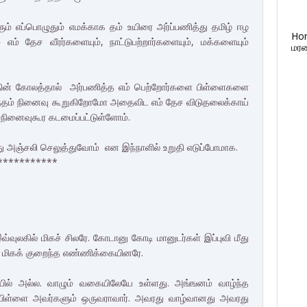
எப்பொழுதும் எமக்காக தம் உயிரை அர்ப்பணித்து தமிழ் ஈழ
Ho
 எம் தேச வீரர்களையும், நாட்டுபற்றார்களையும், மக்களையும்
மரண
லத்தின் கோலத்தால் அர்பணித்த எம் பெற்றோர்களை பிள்ளைகளை
ருடாந்தம் நினைவு கூறுகிறோமோ அதைவிட எம் தேச விடுதலைக்காய்
 நினைவுகூர கடமைப்பட்டுள்ளோம்.
 அஞ்சலி செலுத்துவோம் என இந்நாளில் உறுதி எடுப்போமாக.
***********
்வுலகில் மிகச் சிலரே. கோடானு கோடி மானுடர்கள் இப்புவி மீது
்கள் மிகக் குறைந்த எண்ணிக்கையினரே.
ில் அல்ல. வாழும் வகையிலேயே உள்ளது. அங்ஙனம் வாழ்ந்த
ுப்பிள்ளை அவர்களும் ஒருவராவார். அவரது வாழ்வானது அவரது