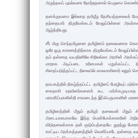
அருந்தவப் புதல்வரை நோற்றதனால் பெருமை கொண்ட
தனக்குவமை இல்லாத தமிழீழ தேசியத்தலைவர் மேதகு
தந்தையார் திருவேங்கடம் வேலுப்பிள்ளை அவர்
ஆழ்த்தியது.
சீர் மிகு செந்தமிழனை தமிழினம் தலைவனாக கொண்
ஒரே ஒரு காரணத்திற்காக திருவேங்கடம் வேலுப்பி
தம் தள்ளாத வயதினிலே சிறிலங்கா அரசின் அரக்கப
மாறாக அடிப்படை உரிமைகள் மறுக்கப்பட்ட 
சிறைப்படுத்தப்பட்ட நிலையில் காலமாகினார் எனும் ச
தாயகத்தில் நிகழ்த்தப்பட்ட தமிழினப் பேரழிவுப் 
கைதாகி உறவினர்களைக் கூட பார்க்கமுடியாத
பராமரி;ப்புகளின்றி சாவடைந்த இப்பெருமகனின் மர
தமிழினத்தின் மீதும் தமிழர் தலைவன் மீதும
அடையாளமாகவே இந்த மென்போக்காளரின் அநியாய
விடுதலைக்காக தன் குடும்பத்தையே துறந்து போர
காட்டிய அரக்கத்தனத்தின் வெளிப்பாடே தள்ளாத வய