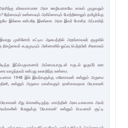
 அரசிற்கு விசுவாசமான அரச ஊழியராகவே காலம் முழுவதும்
ன? நேர்மையும் உண்மையும் அகிம்சையும் போற்றினாலும் தமிழர்க்கு
ன்றுமே இல்லை என்பதே இலங்கை அரசு இவர் போன்ற அப்பாவித்
வரது முன்னோர் கட்டிய ஆலயத்தில் அறங்காவலர் குழுவில்
ழ்வைக் கூறமுடியும். பின்னாளில் ஓய்வு பெற்றபின் சிலகாலம்
ித்த இப்பெருமகனார் அம்மையாருடன் ஈருடல் ஓருயிர் என
 வாழந்தவர் என்பது உலகறிந்த உண்மை.
்பயனாக 1948 இல் இவர்களுக்கு மனோகரன் என்னும் அருமை
தினி, என்னும் அருமை மகள்களும் நான்காவதாக பிரபாகரன்
பிரபாகரன் மீது கொண்டிருந்த பாசத்தின் அடையாளமாக அவர்
ர்களின் பேரனுக்கு ‘பிரபாகரன்’ என்னும் பெயரைச் சூட்டி
். எத்தகைய வாக்களிப்புகளிலும் வாக்களிக்கச் செல்லாதவர்