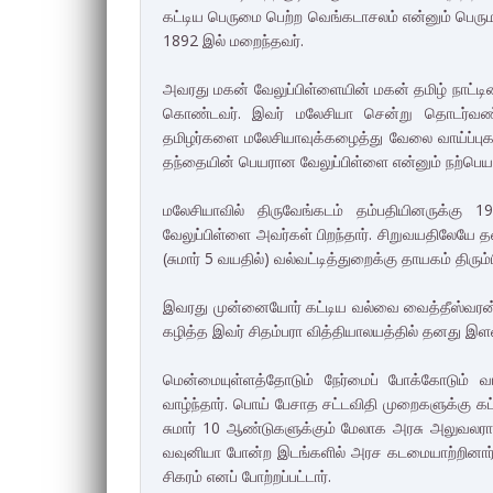
கட்டிய பெருமை பெற்ற வெங்கடாசலம் என்னும் பெரு
1892 இல் மறைந்தவர்.
அவரது மகன் வேலுப்பிள்ளையின் மகன் தமிழ் நாட்டின
கொண்டவர். இவர் மலேசியா சென்று தொடர்வண்ட
தமிழர்களை மலேசியாவுக்கழைத்து வேலை வாய்ப்புக
தந்தையின் பெயரான வேலுப்பிள்ளை என்னும் நற்பெயரை
மலேசியாவில் திருவேங்கடம் தம்பதியினருக்க
வேலுப்பிள்ளை அவர்கள் பிறந்தார். சிறுவயதிலேயே
(சுமார் 5 வயதில்) வல்வட்டித்துறைக்கு தாயகம் திரும்ப
இவரது முன்னையோர் கட்டிய வல்வை வைத்தீஸ்வரன் 
கழித்த இவர் சிதம்பரா வித்தியாலயத்தில் தனது இள
மென்மையுள்ளத்தோடும் நேர்மைப் போக்கோடும் 
வாழ்ந்தார். பொய் பேசாத சட்டவிதி முறைகளுக்கு கட்ட
சுமார் 10 ஆண்டுகளுக்கும் மேலாக அரசு அலுவலராக 
வவுனியா போன்ற இடங்களில் அரச கடமையாற்றினார்.
சிகரம் எனப் போற்றப்பட்டார்.