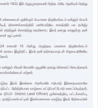
மகனார் 1822 இல் ஆறுமுகநாவலர் பிறந்த அதே ஆண்டில் பிறந்து
் எல்லையைக் குறிக்கும் பெயரான திருவேங்கடம் என்னும் பெயர்
ித் திணைக்களத்திள் பணியாற்றிய காலத்தில் பல தமிழீழ
ள் எடுத்துக் கொடுத்து உதவினார.; இவர் தனது மகனுக்கு தன்
ச் சூட்டினார்.
ு 1924 சனவரி 10 அன்று அருந்தவ மகனாக திருவேங்கடம்
 தன் தாயை இழந்திட்ட இவர் தன் தந்தையாருடன் சிறுவயதிலேயே
ினார்.
என்னும் சிவன் கோவில் சூழலில் தனது பிள்ளைப் பிராயத்தைக்
மைக்கல்வியைக் கற்றார்.
வாழ்ந்த இவர் இலங்கை அரசியலில் ஈடுபாடு இல்லாதவராகவே
ுப்பட்ட நேர்த்தியான வாழ்வை கட்டுப்பாட்டோடு கடைப்பிடித்தார்.
(DLO- District Land Officer) முல்லைத்தீவு, மட்டக்களப்பு,
 தமிழ்ப்பாண்பாட்டின் இலக்கணமாக வாழ்ந்த இவர் நேர்மையின்