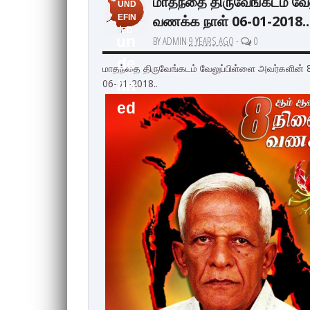
மாதந்தை திருவேங்கடம் வே
UND
வணக்க நாள் 06-01-2018..
EFIN
ED
un
BY ADMIN
9 YEARS AGO
-
0
de
மாதந்தை திருவேங்கடம் வேலுப்பிள்ளை அவர்களின்
06-01-2018..
fin
ed