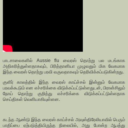
பாடசாலைகளில் Aussie flu வைரஸ் தொற்று பல மடங்காக
அதிகரித்துள்ளதாகவும், பிரித்தானியா முழுவதும் மிக வேகமாக
இந்த வைரஸ் தொற்று பரவி வருவதாகவும் தெரிவிக்கப்படுகின்றது.
குளிர் காலத்தில் இந்த வைரஸ் காய்ச்சல் இன்னும் வேகமாக
பரவக்கூடும் என எச்சரிக்கை விடுக்கப்பட்டுள்ளதுடன், பிரான்சிலும்
நோய் தொற்று குறித்து எச்சரிக்கை விடுக்கப்பட்டுள்ளதாக
செய்திகள் வெளியாகியுள்ளன.
கடந்த ஆண்டு இந்த வைரஸ் காய்ச்சல் அவுஸ்திரேலியாவில் பெரும்
பாதிப்பை ஏற்படுத்தியிருந்த நிலையில், அது போன்ற ஆபத்து