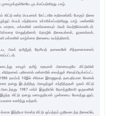
ுகாமுக்குள்ளேயே முடக்கப்படுகிறது. யாழ்.
் கிட்டு என்ற பெயரைக் கேட்டாலே கதிகலங்கிப் போகும் நிலை
த்துப் பெயர் மந்திரமாக உச்சரிக்கப்படுகிறது. யாழ். மண்ணில்
ை. மாறாக, மக்களின் மனங்களையும் அவர் வெற்றிகொண்டார்.
 அக்கறை செலுத்தினார். தொழில் நிலையங்கள், நூலகங்கள்,
ுவி மக்களின் வாழ்க்கை நிலையை உயர்த்தினார்.
டைய, அவர் தமிழீழத் தேசியத் தலைவரின் சிந்தனைகளைப்
ப்பட்டார்.
லைகடந்து வாழும் தமிழ் உறவுகள் அனைவருமே கிட்டுவின்
டுதலைப் புலிகளால் மன்னாரில் வைத்துச் சிறைப்பிடிக்கப்பட்ட
பாக 1986 நவம்பர் 10இல் சிங்கள இராணுவத் தளபதியான கேணல்
தனது இடத்திற்கு அழைத்துச் சந்தித்ததன் மூலம் கிட்டு
ம் அடைந்தது. 1987 மார்ச் இறுதியில் தேசத்துரோகி ஒருவனின்
இழந்த கிட்டு தனது மனஉறுதியால் முன்னைய வேகத்துடனும்,
்பவராக வளர்ந்து வந்தார்.
்காக இந்தியா சென்ற கிட்டு ஒப்பந்தம் முறிவடைந்த நிலையில்,