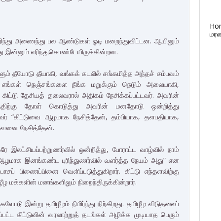
Ho
மரண
எரிந்து அணைந்து பல ஆண்டுகள் ஓடி மறைந்துவிட்டன. ஆயினும்
ு இன்னும் எரிந்துகொண்டேயிருக்கின்றன.
ம் தீயோடு தீயாகி, வங்கக் கடலில் சங்கமித்த அந்தச் சம்பவம்
ு எங்கள் நெஞ்சங்களை நீங்க மறுக்கும் நெடும் அலையாகி,
ிட்டு தேசியத் தலைவரால் அதிகம் நேசிக்கப்பட்டவர். அவரின்
்திற்கு தோள் கொடுத்து அவரின் மனதோடு ஒன்றித்து
வர் “கிட்டுவை ஆழமாக நேசித்தேன், தம்பியாக, தளபதியாக,
அவனை நேசித்தேன்.
இலட்சியப்பற்றுணர்வில் ஒன்றித்து, போராட்ட வாழ்வில் நாம்
ழமாக இனங்கண்ட புரிந்துணர்வில் வளர்த்த நேயம் அது” என
ாசப் பிணைப்பினை வெளிப்படுத்துகிறார். கிட்டு எந்தளவிற்கு
 மக்களின் மனங்களிலும் நிறைந்திருக்கின்றார்.
ோடு இன்று தமிழீழம் நிமிர்ந்து நிற்கிறது. தமிழீழ விடுதலைப்
்பட்ட கிட்டுவின் வரலாற்றுத் தடங்கள் அழிக்க முடியாத பெரும்