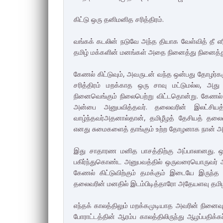
கிட்டு ஒரு தனிமனித சரித்திரம்.
வங்கக் கடலின் நடுவே அந்த தியாக வேள்வித் தீ 
தமிழ் மக்களின் மனங்கள் அதை நினைத்து நினைத்த
கேணல் கிட்டுவும், அவருடன் வந்த ஒன்பது தோழர்களு
சரித்திரம் மறக்காத ஒரு சாவு மட்டுமல்ல, அத
நினைவெங்கும் நிலைபெற்று விட்டதொன்று. கேணல் க
அன்பை அனுபவித்தவர். தலைவரின் இலட்சியத
வாழ்ந்தவர்அதனால்தான், தமிழீழத் தேசியத் தலை
எனது சுமைகளைத் தாங்கும் உற்ற தோழனாக நான் 
இது சாதாரண மனித பாசத்திற்கு அப்பாலானது. ஒரே 
பகிர்ந்துகொண்ட அனுபவத்தில் ஒருவரையொருவர் ஆ
கேணல் கிட்டுவிற்கும் தமக்கும் இடையே இருந்த ப
தலைவரின் மனதில் இடம்பிடித்தாரோ அதேயளவு தமிழீழ
எந்தக் காலத்திலும் மறக்கமுடியாத அவரின் நினைவுகள
போராட்டத்தின் ஆரம்ப காலத்திலிருந்து ஆழப்பதிக்கப