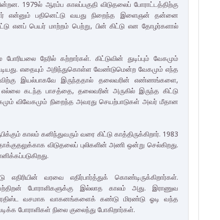
்றன. 1979ல் ஆரம்ப காலப்பகுதி விடுதலைப் போராட்டத்திற்கு
ுமார் என்னும் பதினெட்டு வயது நிறைந்த இளைஞன் தன்னை
டு எனப் பெயர் மாற்றம் பெற்று, பின் கிட்டு என தோழர்களால்
போரியலை நேரில் கற்றார்கள். கிட்டுவின் துடிப்பும் வேகமும்
்டியது. எதையும் அறிந்துகொள்ள வேண்டுமென்ற வேகமும் எந்த
்டுவிற்கு இயல்பாகவே இருந்ததால் தலைவரின் எண்ணங்களை,
எல்லை கடந்த பாசத்தை, தலைவரின் அருகில் இருந்த கிட்டு
கமும் விவேகமும் நிறைந்த அவரது செயற்பாடுகள் அவர் மீதான
ிக்கும் காலம் கனிந்துவரும் வரை கிட்டு காத்திருக்கிறார். 1983
 தாக்குதலுக்காக விடுதலைப் புலிகளின் அணி ஒன்று செல்கிறது.
ானிக்கப்படுகிறது.
 எதிரியின் வரவை எதிர்பார்த்துக் கொண்டிருக்கிறார்கள்.
திறன் போராளிகளுக்கு இல்லாத காலம் அது. இராணுவ
துரதிஸ்ட வசமாக வாகனங்களைக் கண்டு மிரண்டு ஓடி வந்த
ெடிக்க போராளிகள் நிலை குலைந்து போகிறார்கள்.