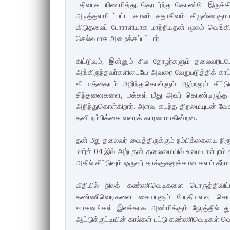
பதிவாக பரிணமித்து, தொடர்ந்து கொண்டே இருக்கின
அடித்தளமிடப்பட்ட காலம் சதாசிவம் கிருஸ்ணக
விடுதலைப் போராளியாக மாற்றியதன் மூலம் வெங்கிட்
செல்லமாக அழைக்கப்பட்டார்.
கிட்டுவும், இன்னும் சில தோழர்களும் தலைவரிடமே 
அங்கிருந்தவர்களிடையே அவரை வேறுபடுத்திக் காட
விடயத்தையும் அறிந்துகொள்ளும் ஆற்றலும் கிட
சிந்தனைகளை, மக்கள் மீது அவர் கொண்டிருந்த 
அறிந்துகொள்கிறார். அளவு கடந்த திறமையுடன் வே
தனி நம்பிக்கை வளரக் காரணமாகின்றன.
தன் மீது தலைவர் வைத்திருக்கும் நம்பிக்கையை நிரூப
மார்ச் 04 இல் அற்புதன் தலைமையில் உமையாள்புரம்
அதில் கிட்டுவும் ஒருவர் தாக்குதலுக்கான களம் தீர்ம
வீதியில் நிலக் கண்ணிவெடிகளை பொருத்திவிட்டு
கண்ணிவெடிகளை கையாளும் போதியளவு செயற்
வாகனங்கள் இலக்காக அண்மிக்கும் நேரத்தில் 
ஆட்டுக்குட்டியின் கால்கள் பட்டு கண்ணிவெடிகள் வ