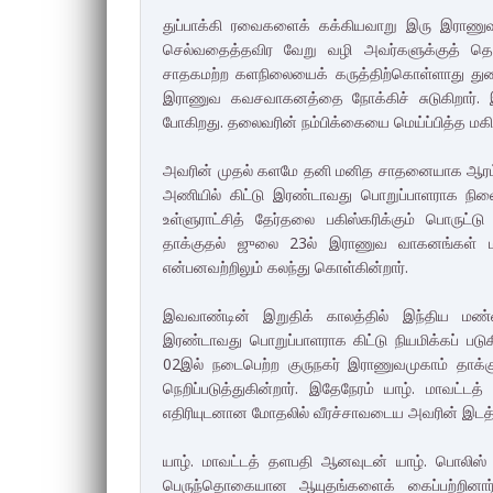
துப்பாக்கி ரவைகளைக் கக்கியவாறு இரு இராணு
செல்வதைத்தவிர வேறு வழி அவர்களுக்குத் தெரி
சாதகமற்ற களநிலையைக் கருத்திற்கொள்ளாது துணிந்த
இராணுவ கவசவாகனத்தை நோக்கிச் சுடுகிறார். இ
போகிறது. தலைவரின் நம்பிக்கையை மெய்ப்பித்த மகிழ்
அவரின் முதல் களமே தனி மனித சாதனையாக ஆரம்பமா
அணியில் கிட்டு இரண்டாவது பொறுப்பாளராக நிலையுய
உள்ளுராட்சித் தேர்தலை பகிஸ்கரிக்கும் பொருட்டு
தாக்குதல் ஜுலை 23ல் இராணுவ வாகனங்கள் மீது
என்பனவற்றிலும் கலந்து கொள்கின்றார்.
இவவாண்டின் இறுதிக் காலத்தில் இந்திய மண்ண
இரண்டாவது பொறுப்பாளராக கிட்டு நியமிக்கப் படுகின
02இல் நடைபெற்ற குருநகர் இராணுவமுகாம் தாக்குத
நெறிப்படுத்துகின்றார். இதேநேரம் யாழ். மாவட
எதிரியுடனான மோதலில் வீரச்சாவடைய அவரின் இடத்திற
யாழ். மாவட்டத் தளபதி ஆனவுடன் யாழ். பொலிஸ் நி
பெருந்தொகையான ஆயுதங்களைக் கைப்பற்றினார். ய