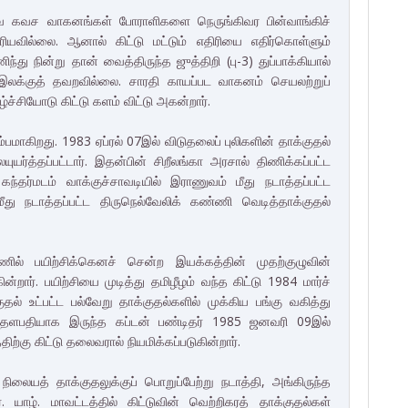
வ கவச வாகனங்கள் போராளிகளை நெருங்கிவர பின்வாங்கிச்
யவில்லை. ஆனால் கிட்டு மட்டும் எதிரியை எதிர்கொள்ளும்
ு நின்று தான் வைத்திருந்த ஜுத்திறி (பு-3) துப்பாக்கியால்
லக்குத் தவறவில்லை. சாரதி காயப்பட வாகனம் செயலற்றுப்
ச்சியோடு கிட்டு களம் விட்டு அகன்றார்.
கிறது. 1983 ஏப்ரல் 07இல் விடுதலைப் புலிகளின் தாக்குதல்
ர்த்தப்பட்டார். இதன்பின் சிறீலங்கா அரசால் திணிக்கப்பட்ட
 கந்தர்மடம் வாக்குச்சாவடியில் இராணுவம் மீது நடாத்தப்பட்ட
 நடாத்தப்பட்ட திருநெல்வேலிக் கண்ணி வெடித்தாக்குதல்
ில் பயிற்சிக்கெனச் சென்ற இயக்கத்தின் முதற்குழுவின்
்றார். பயிற்சியை முடித்து தமிழீழம் வந்த கிட்டு 1984 மார்ச்
ல் உட்பட்ட பல்வேறு தாக்குதல்களில் முக்கிய பங்கு வகித்து
்டத் தளபதியாக இருந்த கப்டன் பண்டிதர் 1985 ஜனவரி 09இல்
்கு கிட்டு தலைவரால் நியமிக்கப்படுகின்றார்.
லையத் தாக்குதலுக்குப் பொறுப்பேற்று நடாத்தி, அங்கிருந்த
ாழ். மாவட்டத்தில் கிட்டுவின் வெற்றிகரத் தாக்குதல்கள்