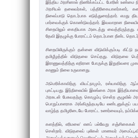
இந்திய அரசினால் திணிக்கப்பட்ட போரின் உண்மை நி
அரசியல் தலைவர்கள், பத்திரிகையாளர்களர், கலை
நிலைப்பாடு தொடர்பாக எடுத்துரைத்தார். எமது 
பார்வைக்குக் கொண்டுவந்தார். இவவாறான நிலையில்
சிறையிலும் கைதியாக அடைத்து வைத்திருந்தது. ச
தேவி இதழுக்கு போராட்டம் தொடர்பான நீண்ட தொடர்
சிறையிலிருக்கும் தன்னை விடுவிக்கும்படி கிட்
தமிழீழத்தில் விடுதலை செய்தது. விடுதலை பெற்
இராணுவத்திற்கு எதிரான போருக்கு இறுதிவரை முக
காணும் நிலை உருவானது.
அமெரிக்காவிற்கு வியட்நாமும், ரஸ்யாவிற்கு ஆப்
புகட்டியது. இந்நிலையில் இலங்கை அரசு இந்தியாவை 
அரசுடன் பேசுவதற்கு கொழும்பு சென்ற குழுவில் அங்க
பொறுப்பாளராக அங்கிருந்தபடியே லண்டனுக்குப் பயண
வாழ்ந்த தமிழரிடையே போராட்ட உணர்வையும், நம்பிக்
களத்தில், எரிமலை’ எனப் பல்வேறு சஞ்சிகைகள் ம
சென்றார். விடுதலைப் புலிகள் மாணவர் அமைப்பு,
அமைப்புக்களையும் வெளிநாட்டில் அமைத்துச் செயற்ப