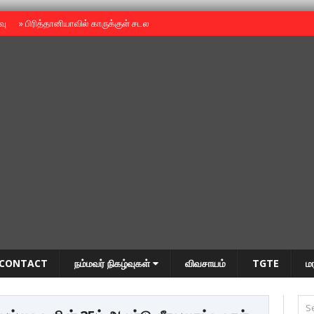
ைவு
»
பிரித்தானியாவில் காருக்குள் சடலம் -தமிழருடையதா ?
»
தியாகதீபம் அன்னை
CONTACT
நம்மவர் நிகழ்வுகள்
விவசாயம்
TGTE
ம