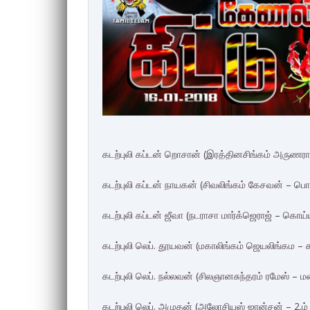
கடற்புலி கப்டன் றொசான் (இரத்தினசிங்கம் அருணராசா
கடற்புலி கப்டன் நாயகன் (சிவலிங்கம் கேசவன் – பொ
கடற்புலி கப்டன் ஜீவா (நடராசா மார்க்ஜெராஜ் – கொ
கடற்புலி லெப். தூயவன் (மகாலிங்கம் ஜெயலிங்கம – க
கடற்புலி லெப். நல்லவன் (சிலஞானசுந்தரம் ரமேஸ் – 
கடற்புலி லெப். அமுதன் (அலோசியஸ் ஜான்சன் – 2.ம் 