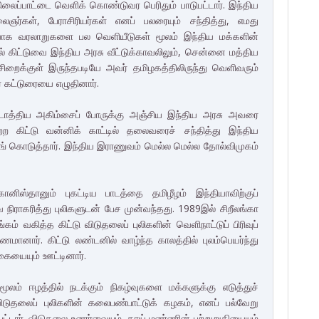
லைப்பாட்டை வெளிக் கொண்டுவர பெரிதும் பாடுபட்டார். இந்திய
ஞர்கள், பேராசிரியர்கள் எனப் பலரையும் சந்தித்து, எமது
தியாக வரலாறுகளை பல வெளியீடுகள் மூலம் இந்திய மக்களின்
 கிட்டுவை இந்திய அரசு வீட்டுக்காவலிலும், சென்னை மத்திய
ிறைக்குள் இருந்தபடியே அவர் தமிழகத்திலிருந்து வெளிவரும்
 கட்டுரையை எழுதினார்.
டு நடாத்திய அகிம்சைப் போருக்கு அஞ்சிய இந்திய அரசு அவரை
ற கிட்டு வன்னிக் காட்டில் தலைவரைச் சந்தித்து இந்திய
ங் கொடுத்தார். இந்திய இராணுவம் மெல்ல மெல்ல தோல்விமுகம்
கானிஸ்தானும் புகட்டிய பாடத்தை தமிழீழம் இந்தியாவிற்குப்
நிராகரித்து புலிகளுடன் பேச முன்வந்தது. 1989இல் சிறீலங்கா
ம் வகித்த கிட்டு விடுதலைப் புலிகளின் வெளிநாட்டுப் பிரிவுப்
மானார். கிட்டு லண்டனில் வாழ்ந்த காலத்தில் புலம்பெயர்ந்து
கையையும் ஊட்டினார்.
ூலம் ஈழத்தில் நடக்கும் நிகழ்வுகளை மக்களுக்கு எடுத்துச்
விடுதலைப் புலிகளின் கலைபண்பாட்டுக் கழகம், எனப் பல்வேறு
ட்டார். விடுதலை உணர்வையும், தாய் மண்ணின் பற்றுறுதியையும்