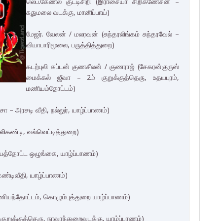
லெப்.கேணல் குட்டிசிறி (இராசையா சிறிகணேசன் –
சுதுமலை வடக்கு, மானிப்பாய்)
மேஜர். வேலன் / மலரவன் (சுந்தரலிங்கம் சுந்தரவேல் –
வியாபாரிமூலை, பருத்தித்துறை)
கடற்புலி கப்டன் குணசீலன் / குணராஜ் (சேகரன்குருஸ்
மைக்கல் ஜீவா – 2ம் குறுக்குத்தெரு, உதயபுரம்,
மணியம்தோட்டம்)
 – அரசடி வீதி, நல்லுர், யாழ்ப்பாணம்)
லிகண்டி, வல்வெட்டித்துறை)
ய்யத்தோட்ட ஒழுங்கை, யாழ்ப்பாணம்)
ண்டிவீதி, யாழ்ப்பாணம்)
மணியந்தோட்டம், கொழும்புத்துறை யாழ்ப்பாணம்)
குறுக்குத்தெரு, நாவாந்துறைவடக்கு, யாழ்ப்பாணம்)