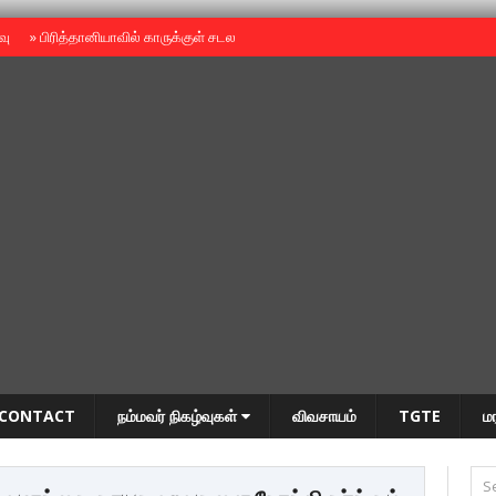
ைவு
»
பிரித்தானியாவில் காருக்குள் சடலம் -தமிழருடையதா ?
»
தியாகதீபம் அன்னை
CONTACT
நம்மவர் நிகழ்வுகள்
விவசாயம்
TGTE
ம