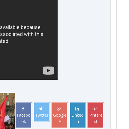
Facebo
Twitter
Google
Linkedi
Pintere
ok
+
n
st