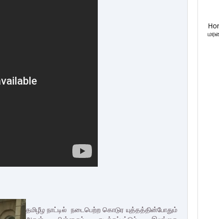
Ho
மரண
தமிழீழ நாட்டில் நடைபெற்ற கொடுர யுத்தத்தின்போதும்