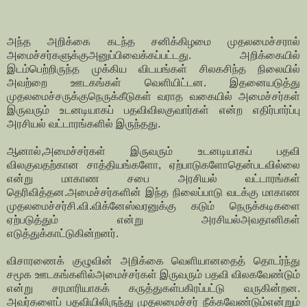
அந்த அறிக்கை கடந்த சனிக்கிழமை முதலமைச்சரால்
அமைச்சர்களுக்குஅனுப்பிவைக்கப்பட்டது. அறிக்கையில்
இடம்பெற்றிருந்த முக்கிய விடயங்கள் சிலகசிந்த நிலையில்
அவற்றை ஊடகங்கள் வெளியிட்டன. இதனையடுத்து
முதலமைச்சருக்குநெருக்கீடுகள் வராத வகையில் அமைச்சர்கள்
இருவரும் உடனடியாகப் பதவிவிலகுவார்கள் என்ற எதிர்பார்ப்பு
அரசியல் வட்டாரங்களில் இருந்தது.
ஆனால்,அமைச்சர்கள் இருவரும் உடனடியாகப் பதவி
விலகுவதற்கான சாத்தியங்களோ, ஏற்பாடுகளோதென்படவில்லை
என்று மாகாண சபை அரசியல் வட்டாரங்கள்
தெரிவித்தன.அமைச்சர்களின் இந்த நிலைப்பாடு வடக்கு மாகாண
முதலமைச்சர்சி.வி.விக்னேஸ்வரனுக்கு கடும் நெருக்கடிகளை
ஏற்படுத்தும் என்று அரசியல்அவதானிகள்
எடுத்துக்காட்டுகின்றனர்.
விசாரணைக் குழுவின் அறிக்கை வெளியானதைத் தொடர்ந்து
சமூக ஊடகங்களில்அமைச்சர்கள் இருவரும் பதவி விலகவேண்டும்
என்று சரமாரியாகக் கருத்துகள்பகிரப்பட்டு வருகின்றன.
அவர்களைப் பதவியிலிருந்து முதலமைச்சர் நீக்கவேண்டும்என்றும்