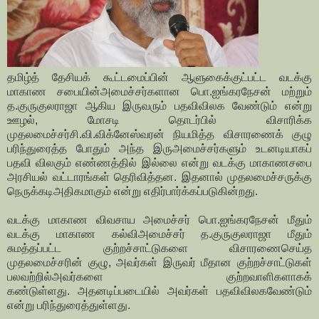
தமிழ்த் தேசியக் கூட்டமைப்பின் ஆளுகைக்குட்பட்ட வடக்கு
மாகாண சபையின்அமைச்சர்களான பொ.ஐங்கரநேசன் மற்றும்
த.குருகுலராஜா ஆகிய இருவரும் பதவிவிலக வேண்டும் என்று
ஊழல், மோசடி தொடர்பில் விசாரிக்க
முதலமைச்சர்சி.வி.விக்னேஸ்வரன் நியமித்த விசாரணைக் குழு
பரிந்துரைத்த போதும் அந்த இருஅமைச்சர்களும் உடனடியாகப்
பதவி விலகும் எண்ணத்தில் இல்லை என்று வடக்கு மாகாணசபை
அரசியல் வட்டாரங்கள் தெரிவித்தன.
இதனால் முதலமைச்சருக்கு
நெருக்கடிஅதிகமாகும் என்று எதிர்பார்க்கப்படுகின்றது.
வடக்கு மாகாண விவசாய அமைச்சர் பொ.ஐங்கரநேசன் மீதும்
வடக்கு மாகாண கல்விஅமைச்சர் த.குருகுலராஜா மீதும்
சுமத்தப்பட்ட குற்றச்சாட்டுகளை விசாரணைசெய்த
முதலமைச்சரின் குழு, அவர்கள் இருவர் மீதான குற்றச்சாட்டுகள்
பலவற்றில்அவர்களை குற்றவாளிகளாகக்
கண்டுள்ளது.
அதனடிப்படையில் அவர்கள் பதவிவிலகவேண்டும்
என்று பரிந்துரைத்துள்ளது.