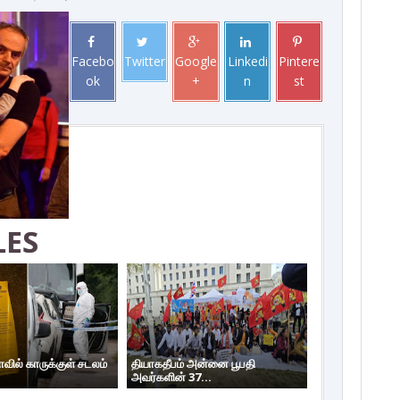
Facebo
Twitter
Google
Linkedi
Pintere
ok
+
n
st
LES
ாவில் காருக்குள் சடலம்
தியாகதீபம் அன்னை பூபதி
அவர்களின் 37...