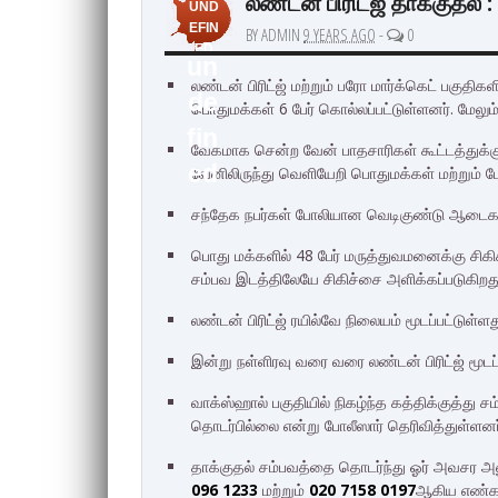
லண்டன் பிரிட்ஜ் தாக்குதல்
UND
EFIN
BY ADMIN
9 YEARS AGO
-
0
ED
un
லண்டன் பிரிட்ஜ் மற்றும் பரோ மார்க்கெட் பகுதி
de
பொதுமக்கள் 6 பேர் கொல்லப்பட்டுள்ளனர். மேலும
fin
வேகமாக சென்ற வேன் பாதசாரிகள் கூட்டத்துக்கு
ed
வேனிலிருந்து வெளியேறி பொதுமக்கள் மற்றும் ப
சந்தேக நபர்கள் போலியான வெடிகுண்டு ஆடைகள
பொது மக்களில் 48 பேர் மருத்துவமனைக்கு சிகி
சம்பவ இடத்திலேயே சிகிச்சை அளிக்கப்படுகிறத
லண்டன் பிரிட்ஜ் ரயில்வே நிலையம் மூடப்பட்டுள்ளத
இன்று நள்ளிரவு வரை வரை லண்டன் பிரிட்ஜ் மூடப்
வாக்ஸ்ஹால் பகுதியில் நிகழ்ந்த கத்திக்குத்து 
தொடர்பில்லை என்று போலீஸார் தெரிவித்துள்ளனர
தாக்குதல் சம்பவத்தை தொடர்ந்து ஓர் அவசர
096 1233
மற்றும்
020 7158 0197
ஆகிய எண்கள