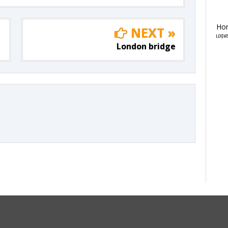
Ho
NEXT »
மரண
London bridge