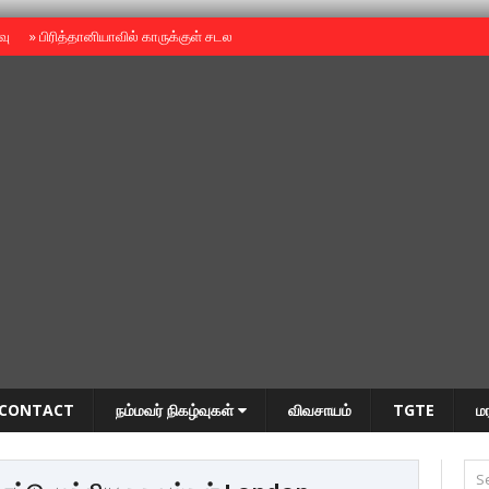
ைவு
»
பிரித்தானியாவில் காருக்குள் சடலம் -தமிழருடையதா ?
»
தியாகதீபம் அன்னை
CONTACT
நம்மவர் நிகழ்வுகள்
விவசாயம்
TGTE
ம