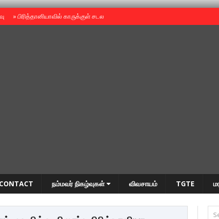
ைவு
»
பிரித்தானியாவில் காருக்குள் சடலம் -தமிழருடையதா ?
»
தியாகதீபம் அன்னை
CONTACT
நம்மவர் நிகழ்வுகள்
விவசாயம்
TGTE
ம