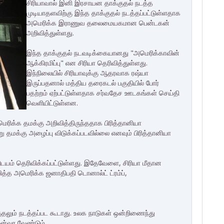
சிரியாவால் இனி இரசாயன தாக்குதல் நடத்த
முடியாதளவிற்கு இந்த தாக்குதல் நடத்தப்பட்டுள்ளதாக
அமெரிக்க இராணுவ தலைமையகமான பென்டகன்
அறிவித்துள்ளது.
இந்த தாக்குதல் நடவடிக்கையானது "அமெரிக்காவின்
ஆக்கிரமிப்பு" என சிரியா தெரிவித்துள்ளது.
இந்நிலையில் சிரியாவுக்கு ஆதரவாக ரஷ்யா
இருப்பதனால் மத்திய தரைகடல் பகுதியில் போர்
பதற்றம் ஏற்பட்டுள்ளதாக சர்வதேச ஊடகங்கள் செய்தி
வெளியிட்டுள்ளன.
அமெரிக்க தமக்கு அறிவித்திருந்ததாக பிரித்தானியா
று தமக்கு அழைப்பு விடுக்கப்படவில்லை எனவும் பிரித்தானியா
ிடயம் தெரிவிக்கப்பட்டுள்ளது. இதேவேளை, சிரியா மீதான
ித்த அமெரிக்க ஜனாதிபதி டொனால்ட் ட்ரம்ப்,
தலும் நடத்தப்பட கூடாது. உலக நாடுகள் ஒன்றிணைந்து
ுன்வர வேண்டும்.