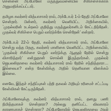
சென்னை அப்போலோ மருத்துவமனையில் சிகிச்சைக்காக
அனுமதிக்கப்பட்டார்.
தமிழக கவர்னர் வித்யாசாகர் ராவ், அக்டோபர் 1-ம் தேதி அப்போலோ
சென்றார். பின்னர், கவர்னர் வெளியிட்ட அறிக்கையில்,
`முதல்வரின் உடல்நலம் குறித்து மருத்துவர்களிடம் கேட்டறிந்தேன்.
முதல்வர் சிகிச்சை பெறும் வார்டுக்கே சென்றேன்’ என்றார்.
அக்டோபர் 22-ம் தேதி, கவர்னர் வித்யாசாகர் ராவ், அப்போலோ
சென்று வந்த பிறகு, கவர்னர் மாளிகை வெளியிட்ட அறிக்கையில்,
‘முதல்வர் சிகிச்சை பெறும் வார்டுக்கு ஆளுநர் நேரில் சென்று
விசாரித்தார்’ என்றுதான் சொல்லி இருந்தார்கள். முதல்வர்
ஜெயலலிதாவை கவர்னர் வித்யாசாகர் ராவ் நேரில் சந்தித்தாரா…
இல்லையா? என்ற கேள்விக்கு அதில் தெளிவான விளக்கம்
இல்லை.
எனவே, இந்தச் சந்திப்புகள் பற்றி தகவல் அறியும் உரிமைச் சட்டப்படி
கேள்விகள் கேட்டிருந்தேன்.
அப்போலோவுக்கு கவர்னர் வித்யாசாகர் ராவ், தனது பணி
நிமித்தமாகச் சென்றாரா? அல்லது தனிப்பட்ட விவகாரம்
காரணமாகச் சென்றாரா? அப்போலோவில் ஜெயலலிதாவை அவர்