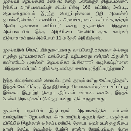
முதல்வர் ஜெயலலிதா மீண்டும் தனது பணிக்குத் திரும்பும்வரை,
இந்திய அரசியலமைப்புச் சட்டப் பிரிவு 166, உட்பிரிவு 3-ன்படி,
ஜெயலலிதாவிடம் இருந்த பொறுப்புக்களை நிதி அமைச்சர்
ஓ.பன்னீர்செல்வம் கவனிப்பார். அமைச்சரவைக் கூட்டங்களுக்கும்
அவரே தலைமை வகிப்பார்’ என்று முதல்வரின் பரிந்துரை
அடிப்படையில் இந்த அறிவிப்பை வெளியிட்டதாக கவர்னர்
வித்யாசாகர் ராவ் அக்டோபர் 11-ம் தேதி அறிவித்தார்.
முதல்வரின் இந்தப் பரிந்துரையானது வாய்மொழி உத்தரவா அல்லது
எழுத்து பூர்வமானதா? வாய்மொழி வழியானது என்றால் இதுபற்றி
கவர்னரிடம் முதல்வர் ஜெயலலிதா பேசினாரா? எழுத்துப்பூர்மான
பரிந்துரை என்றால் அதில் ஜெயலலிதா கையெழுத்திட்டிருந்தாரா?
இந்த விவரங்களைக் கொண்ட நகல் தரவும் என்று கேட்டிருந்தேன்.
இந்தக் கேள்விக்கு, ‘இது நீதிமன்ற விசாரணைக்குக்கூட உட்பட்டது
இல்லை. இதுபற்றி நிறைய தீர்ப்புகள் உள்ளன. எனவே, இந்தக்
கேள்வி நிராகரிக்கப்படுகிறது’ என்று பதில் வந்துள்ளது.
முதல்வர் பதவியில் இருப்பதால் அரசாங்கத்தின் சம்பளம்
வாங்குகிறார் ஜெயலலிதா. அரசு ஊழியர் ஒருவர் நீண்ட மருத்துவ
விடுப்பில் இருந்தால் அந்தப் பணியில் தொடர, அவர் உடல் தகுதியை
உறுதி செய்ய மெடிக்கல் போர்டு சான்று கோரப்படுவது போல