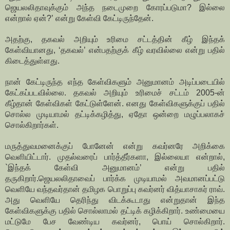
ஜெயலலிதாவுக்கும் அந்த நடைமுறை கோரப்படுமா? இல்லை
என்றால் ஏன்?’ என்று கேள்வி கேட்டிருந்தேன்.
அதற்கு, தகவல் அறியும் உரிமை சட்டத்தின் கீழ் இந்தக்
கேள்வியானது, ‘தகவல்’ என்பதற்குக் கீழ் வரவில்லை என்று பதில்
கிடைத்துள்ளது.
நான் கேட்டிருந்த எந்த கேள்விகளும் அனுமானம் அடிப்படையில்
கேட்கப்படவில்லை. தகவல் அறியும் உரிமைச் சட்டம் 2005-ன்
கீழ்தான் கேள்விகள் கேட்டுள்ளேன். எனது கேள்விகளுக்குப் பதில்
சொல்ல முடியாமல் தட்டிக்கழித்து, ஏதோ ஒன்றை மழுப்பலாகச்
சொல்கிறார்கள்.
மருத்துவமனைக்குப் போனேன் என்று கவர்னரே அறிக்கை
வெளியிட்டார். முதல்வரைப் பார்த்தீர்களா, இல்லையா என்றால்,
`இந்தக் கேள்வி அனுமானம்’ என்று பதில்
தருகிறார்.
ஜெயலலிதாவைப் பார்க்க முடியாமல் அவமானப்பட்டு
வெளியே வந்தவர்தான் தமிழக பொறுப்பு கவர்னர் வித்யாசாகர் ராவ்.
அது வெளியே தெரிந்து விடக்கூடாது என்றுதான் இந்த
கேள்விகளுக்கு பதில் சொல்லாமல் தட்டிக் கழிக்கிறார். உண்மையை
மட்டுமே பேச வேண்டிய கவர்னர், பொய் சொல்கிறார்.