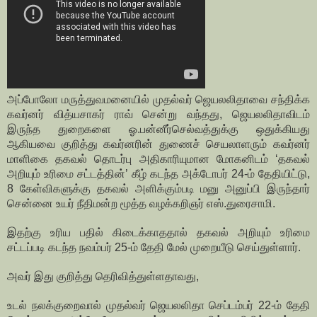
அப்போலோ மருத்துவமனையில் முதல்வர் ஜெயலலிதாவை சந்திக்க
கவர்னர் வித்யசாகர் ராவ் சென்று வந்தது, ஜெயலலிதாவிடம்
இருந்த துறைகளை ஓ.பன்னீர்செல்வத்துக்கு ஒதுக்கியது
ஆகியவை குறித்து கவர்னரின் துணைச் செயலாளரும் கவர்னர்
மாளிகை தகவல் தொடர்பு அதிகாரியுமான மோகனிடம் ‘தகவல்
அறியும் உரிமை சட்டத்தின்’ கீழ் கடந்த அக்டோபர் 24-ம் தேதியிட்டு,
8 கேள்விகளுக்கு தகவல் அளிக்கும்படி மனு அனுப்பி இருந்தார்
சென்னை உயர் நீதிமன்ற மூத்த வழக்கறிஞர் எஸ்.துரைசாமி.
இதற்கு உரிய பதில் கிடைக்காததால் தகவல் அறியும் உரிமை
சட்டப்படி கடந்த நவம்பர் 25-ம் தேதி மேல் முறையீடு செய்துள்ளார்.
அவர் இது குறித்து தெரிவித்துள்ளதாவது,
உடல் நலக்குறைவால் முதல்வர் ஜெயலலிதா செப்டம்பர் 22-ம் தேதி