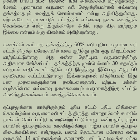
தகவல் பரவிய உடன் இதனை நிதி அமைச்சகம் மறுத்துள்ளது.
மேலும், முறையாக வருமான வரி செலுத்தியவர்கள் எவ்வளவு
தங்கத்தையும் வைத்துக் கொள்ளலாம் என்று அறிவித்துள்ளது.
ஏற்கனவே வருமானவரிச் சட்டத்தில் எவ்வளவு நகை வைத்துக்
கொள்ளலாம் என்று இருக்கிறதோ அதில் எந்த வித மாற்றமும்
இல்லை என்றும் அது விளக்கம் அளித்துள்ளது.
கணக்கில் காட்டாத தங்கத்திற்கு 60% வரி புதிய வருமான வரி
சட்டத் திருத்த மசோதாவில் நகை குறித்து ஒரே ஒரு விஷயம்தான்
மாற்றப்பட்டுள்ளது. அது என்ன தெரியுமா, வருமானத்திற்கு
அதிகமாக சேர்க்கப்பட்ட தங்கத்திற்கு முன்பெல்லாம் 30 சதவீதம்
வரிதான் விதிக்க சட்டத்தில் வழி இருந்தது. இப்போது அது 60
சதவீதமாக கூட்டப்பட்டுள்ளது. இவ்வளவுதான் வித்தியாசம். இது
பண முதலைகளுக்கான தண்டனைதான். மற்றபடி மக்கள்
வழக்கம்போல எவ்வளவு நகைகளையும் வருமானத்திற்கு உட்பட்டு
அணிந்துகொள்ளலாம், வைத்துக்கொள்ளலாம்.
ஒப்புதலுக்காக காத்திருக்கும் புதிய சட்டம் புதிய விதிகளை
கொண்டுள்ள வருமான வரி சட்டத் திருத்த மசோதா லோக் சபாவில்
தாக்கல் செய்யப்பட்டு நிறைவேற்றப்பட்டுள்ளது. என்றாலும், ராஜ்ய
சபாவின் ஒப்புதலுக்காக காத்திருக்கிறது. ராஜ்ய சபாவில் ஒப்புதல்
கிடைக்கவில்லை என்றாலும், பணம் தொடர்பான மசோதா என்ற
வகையில் 14 நாட்களுக்குள் தானாகவே சட்டம் அமலுக்கு வந்து