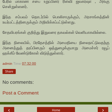
பேரில் மாகாண சபை உறுப்பினர் ரிஸ்வி ஜவகர்ஷா , அங்கு
சென்றுள்ளனர்.
இந்த சம்பவம் தொடர்பில் பொலிசாருக்கும், அரசாங்கத்தின்
உயர்மட்டத்தினருக்கும் அறிவிக்கப்பட்டுள்ளது.
சேதவிபரங்கள் குறித்து இதுவரை தகவல்கள் வெளியாகவில்லை.
இந்த நிலையில், பிரதேசத்தில் அமைதியை நிலைநாட்டுவதற்கு
அனைத்துத் தரப்பினரும் ஒத்துழைக்குமாறு அமைச்சர் ரவூப்
ஹக்கீம் வேண்டுகோள் விடுத்துள்ளார்.
admin
Time
07:32:00
Share
No comments:
Post a Comment
‹
›
Home