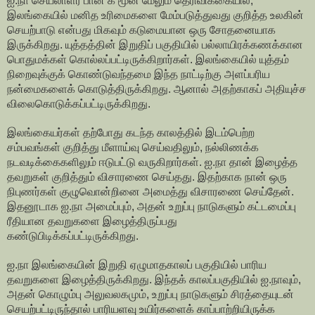
ஐ.நா செயலாளர் பான் கீ மூன் மேலும் தெரிவிக்கையில்,
இலங்கையில் மனித உரிமைகளை மேம்படுத்துவது குறித்த உலகின்
செயற்பாடு என்பது மிகவும் கடுமையான ஒரு சோதனையாக
இருக்கிறது. யுத்தத்தின் இறுதிப் பகுதியில் பல்லாயிரக்கணக்கான
பொதுமக்கள் கொல்லப்பட்டிருக்கிறார்கள். இலங்கையில் யுத்தம்
நிறைவுக்குக் கொண்டுவந்தமை இந்த நாட்டிற்கு அளப்பரிய
நன்மைகளைக் கொடுத்திருக்கிறது. ஆனால் அதற்காகப் அதியுச்ச
விலைகொடுக்கப்பட்டிருக்கிறது.
இலங்கையர்கள் தற்போது கடந்த காலத்தில் இடம்பெற்ற
சம்பவங்கள் குறித்து மீளாய்வு செய்வதிலும், நல்லிணக்க
நடவடிக்கைகளிலும் ஈடுபட்டு வருகிறார்கள். ஐ.நா தான் இழைத்த
தவறுகள் குறித்தும் விசாரணை செய்தது. இதற்காக நான் ஒரு
நிபுணர்கள் குழுவொன்றினை அமைத்து விசாரணை செய்தேன்.
இதனூடாக ஐ.நா அமைப்பும், அதன் உறுப்பு நாடுகளும் கட்டமைப்பு
ரீதியான தவறுகளை இழைத்திருப்பது
கண்டுபிடிக்கப்பட்டிருக்கிறது.
ஐ.நா இலங்கையின் இறுதி ஏழுமாதகாலப் பகுதியில் பாரிய
தவறுகளை இழைத்திருக்கிறது. இந்தக் காலப்பகுதியில் ஐ.நாவும்,
அதன் கொழும்பு அலுவலகமும், உறுப்பு நாடுகளும் சிரத்தையுடன்
செயற்பட்டிருந்தால் பாரியளவு உயிர்களைக் காப்பாற்றியிருக்க