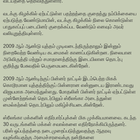
விடயத்தை தெரிவித்துள்ளார்.
வடக்கு கிழக்கில் ஏற்பட்டுள்ள பதற்றத்தை குறைத்து நம்பிக்கையை
ஏற்படுத்த வேண்டுமாயின், வடக்கு கிழக்கில் நிலை கொண்டுள்ள
பாதுகாப்புப் படையினர் குறைக்கப்பட வேண்டும் எனவும் அவர்
வலியுறுத்தியுள்ளார்.
2009 ஆம் ஆண்டு யுத்தம் முடிவடைந்திருந்தாலும் இன்னும்
நிறைவேற்ற வேண்டிய கடமைகள் காணப்படுகின்றன. நிலையான
அபிவிருத்தி மற்றும் சமாதானத்திற்கு இடையிலான தொடர்பு
குறித்து பேசுவதில் பெருமையடைகின்றேன்.
2009 ஆம் ஆண்டிற்குப் பின்னர் நாட்டில் இடம்பெற்ற மிகக்
கொடூரமான யுத்தத்திற்குப் பின்னரான என்னுடைய இராண்டாவது
விஜயமாக அமைந்துள்ளது. மோதலின் பின்னர் நாட்டில் ஏற்பட்டுள்ள
முன்னேற்றங்கள் தொடர்பிலும் ஸ்ரீலங்கா அடைந்துள்ள
மைல்கற்கள் தொடர்பிலும் மகிழ்ச்சியடைகின்றேன்.
ஸ்ரீலங்கா மக்களின் எதிர்பார்ப்புக்கள் மிக முக்கியமானவை. கடந்த
30 வருடங்களில் மக்கள் சவால்களை எதிர்நோக்கியிருந்தனர்.
பரிஸ் ஒப்பந்தத்தை நடைமுறைப்படுத்துவதற்கு ஆதரவு
வழங்கியதற்கு அமைச்சரவைக்கு நன்றிகளை