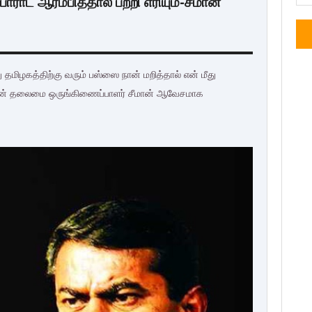
ராட ஆரம்பித்தால் பற்றி எரியும்-சீமான்
 தமிழகத்திற்கு வரும் பஸ்ஸை நான் மறித்தால் என் மீது
சியின் தலைமை ஒருங்கிணைப்பாளர் சீமான் ஆவேசமாக