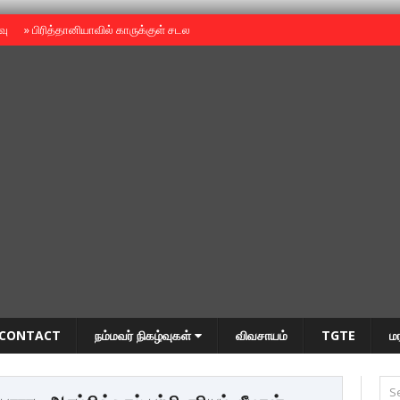
ைவு
»
பிரித்தானியாவில் காருக்குள் சடலம் -தமிழருடையதா ?
»
தியாகதீபம் அன்னை
CONTACT
நம்மவர் நிகழ்வுகள்
விவசாயம்
TGTE
ம