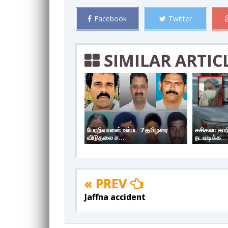
Facebook
Twitter
SIMILAR ARTIC
பேரறிவாளன் உள்பட 7 தமிழரை
சசிகலா கார
விடுதலை ச...
நடவடிக்க...
« PREV
Jaffna accident