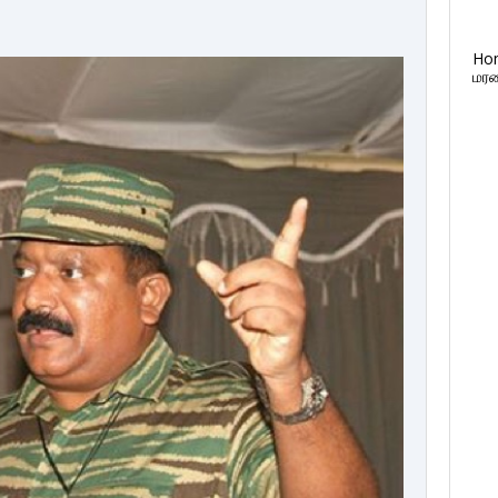
Ho
மரண