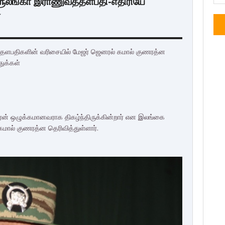
்ரீலங்கா இராணுவத்தளபதி-எதிரியே
்
் தளபதிகளின் வரிசையில் மேஜர் ஜெனரல் கமால் குணரத்ன
ுக்கள்
கரன் ஒழுக்கமானவராக திகழ்ந்திருக்கின்றார் என இலங்கை
கமால் குணரத்ன தெரிவித்துள்ளார்.