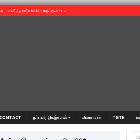
ைவு
»
பிரித்தானியாவில் காருக்குள் சடலம் -தமிழருடையதா ?
»
தியாகதீபம் அன்னை
CONTACT
நம்மவர் நிகழ்வுகள்
விவசாயம்
TGTE
ம