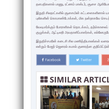
தளபதிகளால் பாணு, ரட்ணம் மாஸ்டர், சூசை ஆகியோ
இறுதி சிலநாட்களில் சூசையின் கட்டளைகளினால் யாரு
புலிகளின் கொமாண்டோக்கள், மிக நன்றாகவே செயற்
வேவுபார்க்கும் போராளிகள் தொடக்கம், தற்கொலைப்
குழுக்கள், ஆட்டிலறி அவதானிப்பாளர்கள், எல்லோர
இறுதிச்சமரின் கடைசி சில மணித்தியாலங்கள் வரைய
என்றும் மேஜர் ஜெனரல் கமால் குணரத்ன குறிப்பிட்டுள்
Facebook
Twitter
SIMILAR ARTIC