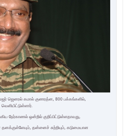
மேஜர் ஜெனரல் கமால் குணரத்ன, 800 பக்கங்களில்,
வெளியிட்டுள்ளார்.
ிய நேர்காணல் ஒன்றில் குறிப்பிட்டுள்ளதாவது,
 தனக்குள்ளேயும், தன்னைச் சுற்றியும், கடுமையான