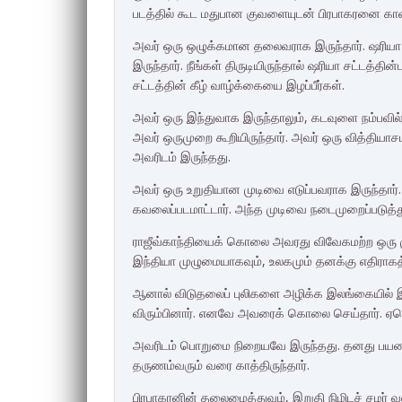
படத்தில் கூட மதுபான குவளையுடன் பிரபாகரனை கா
அவர் ஒரு ஒழுக்கமான தலைவராக இருந்தார். ஷரியா
இருந்தார். நீங்கள் திருடியிருந்தால் ஷரியா சட்டத்
சட்டத்தின் கீழ் வாழ்க்கையை இழப்பீர்கள்.
அவர் ஒரு இந்துவாக இருந்தாலும், கடவுளை நம்பவில்ல
அவர் ஒருமுறை கூறியிருந்தார். அவர் ஒரு வித்தியா
அவரிடம் இருந்தது.
அவர் ஒரு உறுதியான முடிவை எடுப்பவராக இருந்தார்
கவலைப்படமாட்டார். அந்த முடிவை நடைமுறைப்படுத்து
ராஜீவ்காந்தியைக் கொலை அவரது விவேகமற்ற ஒரு மு
இந்தியா முழுமையாகவும், உலகமும் தனக்கு எதிராகத் த
ஆனால் விடுதலைப் புலிகளை அழிக்க இலங்கையில் இ
விரும்பினார். எனவே அவரைக் கொலை செய்தார். ஏன
அவரிடம் பொறுமை நிறையவே இருந்தது. தனது பயணங
தருணம்வரும் வரை காத்திருந்தார்.
பிரபாகரனின் தலைமைத்துவம், இறுதி நிமிடச் சமர