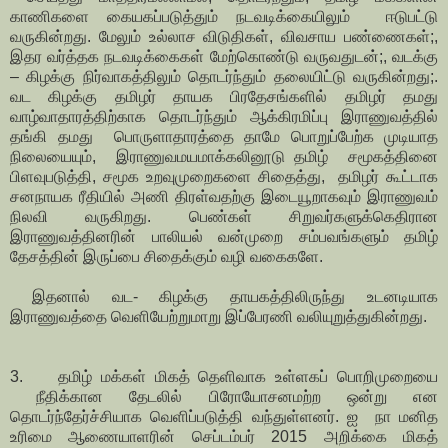
காணிகளை கையகப்படுத்தும் நடவடிக்கையிலும் ஈடுபட்டு
வருகின்றது. மேலும் உல்லாச விடுதிகள், விவசாய பண்ணைகள்;,
இதர வர்த்தக நடவடிக்கைகள் மேற்கொண்டு வருவதுடன்;, வடக்கு
– கிழக்கு நிர்வாகத்திலும் தொடர்ந்தும் தலையிட்டு வருகின்றது;.
வட கிழக்கு தமிழர் தாயக பிரதேசங்களில் தமிழர் தமது
வாழ்வாதாரத்திற்காக தொடர்ந்தும் ஆக்கிரமிப்பு இராணுவத்தில்
தங்கி தமது பொருளாதாரத்தை தாமே பொறுப்பேற்க முடியாத
நிலையையும், இராணுவமயமாக்கலினூடு தமிழ் சமூகத்தினை
பிளவுபடுத்தி, சமூக உறவுமுறைகளை சிதைத்து, தமிழர் கூட்டாக
சனநாயக ரீதியில் அணி திரள்வதற்கு இடையூறாகவும் இராணுவம்
நிலவி வருகிறது. பெண்கள் சிறுவர்களுக்கெதிரான
இராணுவத்தினரின் பாலியல் வன்முறை சம்பவங்களும் தமிழ்
தேசத்தின் இருப்பை சிதைக்கும் வழி வகைகளே.
இதனால் வட- கிழக்கு தாயகத்திலிருந்து உடனடியாக
இராணுவத்தை வெளியேற்றுமாறு இப்பேரணி வலியுறுத்துகின்றது.
3. தமிழ் மக்கள் மிகத் தெளிவாக உள்ளகப் பொறிமுறையை
நீதிக்கான தேடலில் பிரோயோசனமற்ற ஒன்று என
தொடர்ந்தேர்ச்சியாக வெளிப்படுத்தி வந்துள்ளனர். ஐ நா மனித
உரிமை ஆணையாளரின் செப்டம்பர் 2015 அறிக்கை மிகத்