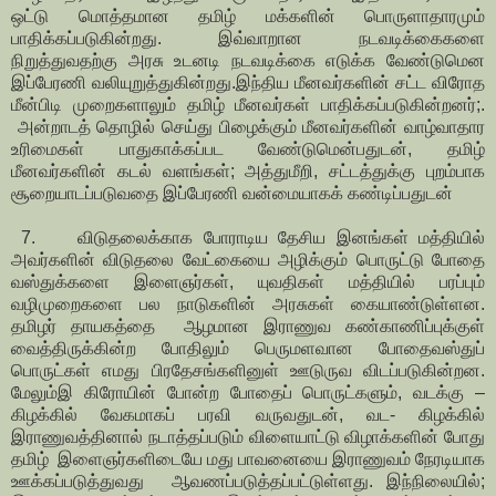
ஒட்டு மொத்தமான தமிழ் மக்களின் பொருளாதாரமும்
பாதிக்கப்படுகின்றது. இவ்வாறான நடவடிக்கைகளை
நிறுத்துவதற்கு அரசு உடனடி நடவடிக்கை எடுக்க வேண்டுமென
இப்பேரணி வலியுறுத்துகின்றது. இந்திய மீனவர்களின் சட்ட விரோத
மீன்பிடி முறைகளாலும் தமிழ் மீனவர்கள் பாதிக்கப்படுகின்றனர்;.
அன்றாடத் தொழில் செய்து பிழைக்கும் மீனவர்களின் வாழ்வாதார
உரிமைகள் பாதுகாக்கப்பட வேண்டுமென்பதுடன், தமிழ்
மீனவர்களின் கடல் வளங்கள்; அத்துமீறி, சட்டத்துக்கு புறம்பாக
சூறையாடப்படுவதை இப்பேரணி வன்மையாகக் கண்டிப்பதுடன்
7. விடுதலைக்காக போராடிய தேசிய இனங்கள் மத்தியில்
அவர்களின் விடுதலை வேட்கையை அழிக்கும் பொருட்டு போதை
வஸ்துக்களை இளைஞர்கள், யுவதிகள் மத்தியில் பரப்பும்
வழிமுறைகளை பல நாடுகளின் அரசுகள் கையாண்டுள்ளன.
தமிழர் தாயகத்தை ஆழமான இராணுவ கண்காணிப்புக்குள்
வைத்திருக்கின்ற போதிலும் பெருமளவான போதைவஸ்துப்
பொருட்கள் எமது பிரதேசங்களினுள் ஊடுருவ விடப்படுகின்றன.
மேலும்இ கிரோயின் போன்ற போதைப் பொருட்களும், வடக்கு –
கிழக்கில் வேகமாகப் பரவி வருவதுடன், வட- கிழக்கில்
இராணுவத்தினால் நடாத்தப்படும் விளையாட்டு விழாக்களின் போது
தமிழ் இளைஞர்களிடையே மது பாவனையை இராணுவம் நேரடியாக
ஊக்கப்படுத்துவது ஆவணப்படுத்தப்பட்டுள்ளது. இந்நிலையில்;