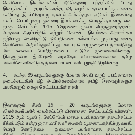
தெளிவாக இலங்கையின் நீதித்துறை யுத்தத்தின் போது
இழைக்கப்பட்ட குற்றங்களுக்கு நீதி வழங்க தகமையற்றது எனக்
கூறியது. இருப்பினும் ஐ. நாவின் அங்கத்துவ நாடுகள் இணைந்து
கலப்பு பொறிமுறை ஒன்றை இலங்கைக்கு பொருத்தமானது என
தமது செப்டம்பர் 2015 பிரேரணை மூலம் விதந்துரைத்தனர்.
அதனை ஆரம்பத்தில் ஏற்றுக் கொண்ட இலங்கை அரசாங்கம்
தற்போது வெளிநாட்டு நீதிபதிகளை உள்ளடக்க முடியாது எனத்
தெளிவாக அறிவித்துவிட்டது. கலப்பு பொறிமுறையை நிராகரித்து
மீள உள்ளகப் பொறிமுறையை மட்டுமே முன்வைக்கின்றது.
இச்;சூழலில் இப்பேரணி சர்வ்தேச விசாரணைக்கான தமிழ்
மக்களின் ஏகோபித்த நிலைப்பாட்டை வலியுறுத்தி நிற்கின்றது.
4. கடந்த 35 வருடங்களுக்கு மேலாக நிலவி வரும்; பயங்கரவாத
தடைச்சட்டதின் கீழ் ஆயிரக்கணக்கான தமிழ் இளைஞர்களும்
யுவதிகளும் கைது செய்யப்பட்டுள்ளனர்.
இவர்களுள் சிலர் 15 – 20 வருடங்களுக்கு மேலாக
விளக்கமறியலில் வைக்கப்பட்டு விசாரணை செய்யப்பட்டு வந்தனர்.
2015 ஆம் ஆண்டு செப்ரெம்பர் மாதம் பயங்கரவாத தடைச்சட்டம்
நீக்கப்படும் என்று ஐ.நா மனித உரிமைகள் ஆணையகத்திற்கு உறுதி
மொழி கொடுத்தும் இதுவரை பயங்கரவாத தடைச்சட்டம்