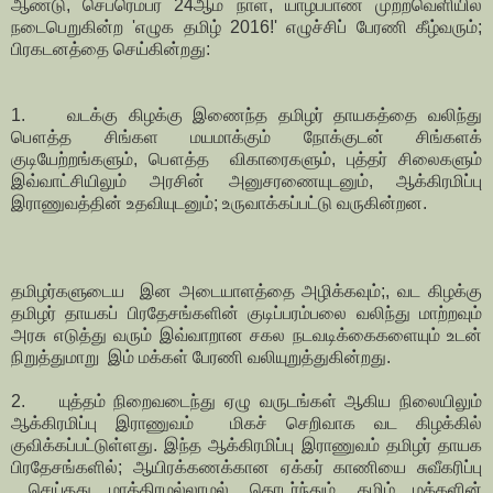
ஆண்டு, செப்ரெம்பர் 24ஆம் நாள், யாழ்ப்பாண முற்றவெளியில்
நடைபெறுகின்ற 'எழுக தமிழ் 2016!' எழுச்சிப் பேரணி கீழ்வரும்;
பிரகடனத்தை செய்கின்றது:
1. வடக்கு கிழக்கு இணைந்த தமிழர் தாயகத்தை வலிந்து
பௌத்த சிங்கள மயமாக்கும் நோக்குடன் சிங்களக்
குடியேற்றங்களும், பௌத்த விகாரைகளும், புத்தர் சிலைகளும்
இவ்வாட்சியிலும் அரசின் அனுசரணையுடனும், ஆக்கிரமிப்பு
இராணுவத்தின் உதவியுடனும்; உருவாக்கப்பட்டு வருகின்றன.
தமிழர்களுடைய இன அடையாளத்தை அழிக்கவும்;, வட கிழக்கு
தமிழர் தாயகப் பிரதேசங்களின் குடிப்பரம்பலை வலிந்து மாற்றவும்
அரசு எடுத்து வரும் இவ்வாறான சகல நடவடிக்கைகளையும் உடன்
நிறுத்துமாறு இம் மக்கள் பேரணி வலியுறுத்துகின்றது.
2. யுத்தம் நிறைவடைந்து ஏழு வருடங்கள் ஆகிய நிலையிலும்
ஆக்கிரமிப்பு இராணுவம் மிகச் செறிவாக வட கிழக்கில்
குவிக்கப்பட்டுள்ளது. இந்த ஆக்கிரமிப்பு இராணுவம் தமிழர் தாயக
பிரதேசங்களில்; ஆயிரக்கணக்கான ஏக்கர் காணியை சுவீகரிப்பு
செய்தது மாத்திரமல்லாமல், தொடர்ந்தும், தமிழ் மக்களின்