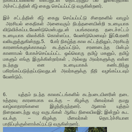
நீக்கப்படவில்லை என்பதுடன் தொடர்ந்தும் பல இளைஞர்கள்
அச்சட்டத்தின் கீழ் கைது செய்யப்பட்டு வருகின்றனர்.
இச் சட்டத்தின் கீழ் கைது செய்யப்பட்டு சிறைகளில் வாழும்
அரசியல் கைதிகள் அனைவரும் நிபந்தனையின்றி உடனடியாக
விடுவிக்கப்படவேண்டுமென்பதுடன் பயங்கரவாத தடைச்சட்டம்
உடனடியாக விலக்கிக் கொள்ளப்பட வேண்டுமெனவும் இப்பேரணி
வலியுறுத்துகின்றது. 5. போர் நிகழ்ந்த கால கட்டத்திலும், அரசியற்
காரணங்களுக்காகவும் கடத்தப்பட்டும், சரணடைந்த பின்பும்
காணாமல் போகச்செய்யப்பட்ட ஒவ்வொரு தமிழ் மகனும், தமிழ்
மகளும் எங்கு இருக்கின்றார்கள் , அல்லது அவர்களுக்கு என்ன
நடந்தது என உடனடியாகக் கண்டறிந்து
பகிரங்கப்படுத்தப்படுவதுடன் அவர்களுக்கு நீதி வழங்கப்படவும்
வேண்டும்.
6. யுத்தம் நடந்த காலகட்டங்களில் கடற்படையினரின் தடை
உத்தரவு காரணமாக வடக்கு – கிழக்கு மீனவர்கள் தமது
வாழ்வாதாரங்களை இழந்திருந்தனர். ஆனால் யுத்தம்
நிறைவடைந்து ஏழு வருடங்கள் ஆகிய நிலையிலஇ; இன்றும் கூட
வடக்கு – கிழக்கு மீனவர்கள் தொடர்ச்சியான
பாதிப்புக்குள்ளாக்கப்;பட்டு வருகின்றனர்.