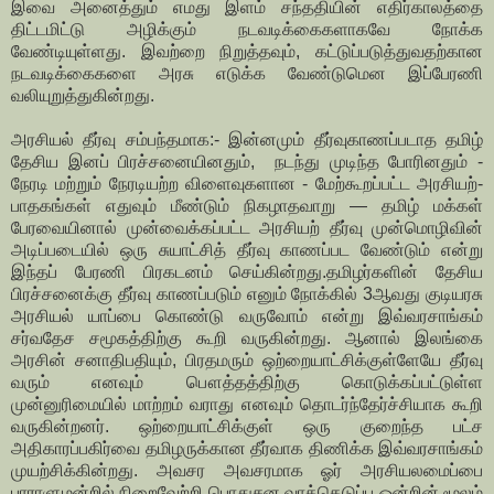
இவை அனைத்தும் எமது இளம் சந்ததியின் எதிர்காலத்தை
திட்டமிட்டு அழிக்கும் நடவடிக்கைகளாகவே நோக்க
வேண்டியுள்ளது. இவற்றை நிறுத்தவும், கட்டுப்படுத்துவதற்கான
நடவடிக்கைகளை அரசு எடுக்க வேண்டுமென இப்பேரணி
வலியுறுத்துகின்றது.
அரசியல் தீர்வு சம்பந்தமாக:- இன்னமும் தீர்வுகாணப்படாத தமிழ்
தேசிய இனப் பிரச்சனையினதும், நடந்து முடிந்த போரினதும் -
நேரடி மற்றும் நேரடியற்ற விளைவுகளான - மேற்கூறப்பட்ட அரசியற்-
பாதகங்கள் எதுவும் மீண்டும் நிகழாதவாறு — தமிழ் மக்கள்
பேரவையினால் முன்வைக்கப்பட்ட அரசியற் தீர்வு முன்மொழிவின்
அடிப்படையில் ஒரு சுயாட்சித் தீர்வு காணப்பட வேண்டும் என்று
இந்தப் பேரணி பிரகடனம் செய்கின்றது. தமிழர்களின் தேசிய
பிரச்சனைக்கு தீர்வு காணப்படும் எனும் நோக்கில் 3ஆவது குடியரசு
அரசியல் யாப்பை கொண்டு வருவோம் என்று இவ்வரசாங்கம்
சர்வதேச சமூகத்திற்கு கூறி வருகின்றது. ஆனால் இலங்கை
அரசின் சனாதிபதியும், பிரதமரும் ஒற்றையாட்சிக்குள்ளேயே தீர்வு
வரும் எனவும் பௌத்தத்திற்கு கொடுக்கப்பட்டுள்ள
முன்னுரிமையில் மாற்றம் வராது எனவும் தொடர்ந்தேர்ச்சியாக கூறி
வருகின்றனர். ஒற்றையாட்சிக்குள் ஒரு குறைந்த பட்ச
அதிகாரப்பகிர்வை தமிழருக்கான தீர்வாக திணிக்க இவ்வரசாங்கம்
முயற்சிக்கின்றது. அவசர அவசரமாக ஓர் அரசியலமைப்பை
பாராளுமன்றில் நிறைவேற்றி பொதுசன வாக்கெடுப்பு ஒன்றின் மூலம்