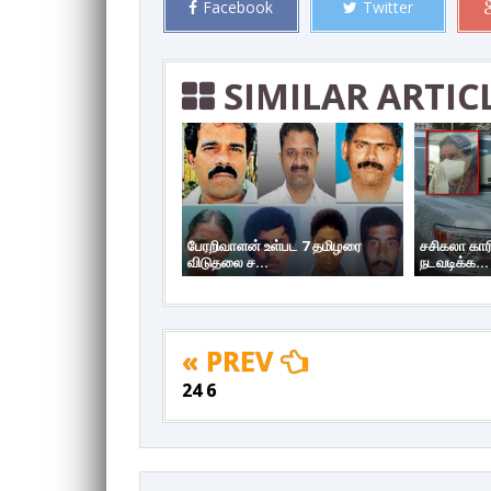
Facebook
Twitter
SIMILAR ARTIC
பேரறிவாளன் உள்பட 7 தமிழரை
சசிகலா கார
விடுதலை ச...
நடவடிக்க...
« PREV
24 6