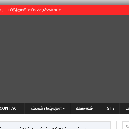
ைவு
»
பிரித்தானியாவில் காருக்குள் சடலம் -தமிழருடையதா ?
»
தியாகதீபம் அன்னை
CONTACT
நம்மவர் நிகழ்வுகள்
விவசாயம்
TGTE
ம