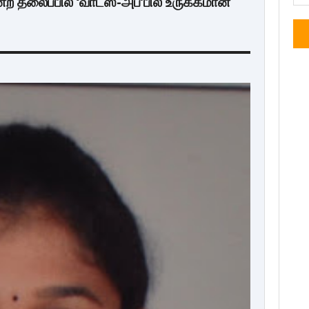
ன்ற தலைப்பில் ‘வாட்ஸ்-அப்’பில் உருக்கமான