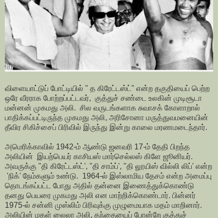
விளையாட்டுப் போட்டியில் " த கிரேட்டஸ்ட்" என்ற தகுதியைப் பெற்ற
ஒரே வீரராக போற்றப்பட்டவர், குத்துச் சண்டை உலகின் முடிசூடா
மன்னன் முகமது அலி. சில வருடங்களாக சுவாசக் கோளாறால்
பாதிக்கப்பட்டிருந்த முகமது அலி, அரிசோனா மருத்துவமனையின்
தீவிர சிகிச்சைப் பிரிவில் இருந்து இன்று காலை மரணமடைந்தார்.
அமெரிக்காவில் 1942-ம் ஆண்டு ஜனவரி 17-ம் தேதி பிறந்த
அலியின் இயற்பெயர் காசியஸ் மார்செல்லஸ் கிளே ஜூனியர்.
அவருக்கு "தி கிரேட்டஸ்ட்', "தி சாம்ப்', "தி லூயிஸ் வில்லி லிப்' என்ற
'நிக்' நேம்களும் உண்டு. 1964-ல் இஸ்லாமிய தேசம் என்ற அமைப்பு
தொடங்கப்பட்ட போது அதில் தன்னை இணைத்துக்கொண்டு
தனது பெயரை முகமது அலி என மாற்றிக்கொண்டார். பின்னர்
1975-ல் சன்னி முஸ்லிம் பிரிவுக்கு முழுமையாக மதம் மாறினார்.
அலியின் மகள் லைலா அலி, தந்தையைப் போன்றே குத்துச்