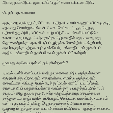
அளவு 'நாக்-அவுட்' முறையில் 'பஞ்ச்' களை விட்டவர் அலி.
வெற்றிக்கு காரணம்
ஒருமுறை முக்மது அலியிடம், ' புதிதாய் களம் காணும் வீரர்களுக்கு
ஏதாவது சொல்லுங்களேன் ?' என கேட்கப்பட்டது, அதற்கு
பதிலளித்த அலி, "வீரர்கள் உடற்பயிற்சி கூடங்களில் மட்டுமே
உருவாக முடியாது. அவர்களுக்கு ஆழ்மனதில் ஒரு கனவு, ஒரு
தொலைநோக்கு, ஒரு விருப்பம் இருக்க வேண்டும். அதேபோல்,
அவர்களுக்கு திறமையும் முக்கியம், மனோதிடமும் முக்கியம்.
அதில், மனோதிடம் தான் மிகவும் முக்கியம்" என்றார்.
முகமது அலியை ஏன் விரும்புகின்றனர் ?
ஃபவுல் -பன்ச் எனப்படும் விதிமுறைகளை மீறிய குத்துக்களை
எதிராளி மீது விடுவதும், எதிராளியை ஏமாற்றி குத்துவதும்,
களைப்பாகி விட்டது போல் நடித்து 'மவுத்- கார்ட்' டை (பற்கள்,
தாடைகளின் பாதுகாப்புக்காக வாய்க்குள் பொருத்தப் படும் ரப்பர்
தட்டை) கீழே துப்புவதும் போன்ற விரும்பத்தகாத செயல்களை
தன்னுடைய வாழ்நாளில் எப்போதும் செய்யாத 'டீஸன்ட்சி - பாக்ஸர்'
என்ற நற்பெயர் அலிக்கு இருந்ததால்தான் அவரை உலகம்
முழுவதும் குத்துச் சண்டை ரசிகர்கள் மட்டுமல்ல, குத்துச் சண்டை