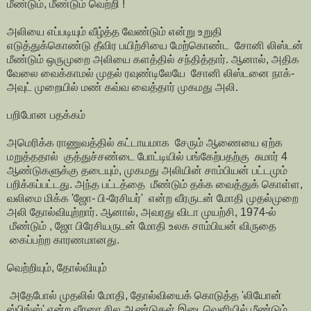
மீண்டும், மீண்டும் வெற்றி !
அலியை எப்படியும் வீழ்த்த வேண்டும் என்று உறுதி
எடுத்துக்கொண்டு தீவிர பயிற்சியை மேற்கொண்ட சோனி லிஸ்டன்
மீண்டும் ஒருமுறை அலியை களத்தில் சந்தித்தார். ஆனால், அதிக
வேலை வைக்காமல் முதல் ரவுண்டிலேயே சோனி லிஸ்டனை நாக்-
அவுட் முறையில் மண் கவ்வ வைத்தார் முகமது அலி.
பறிபோன பதக்கம்
அமெரிக்க ராணுவத்தில் கட்டாயமாக சேரும் ஆணையை ஏற்க
மறுத்ததால் குத்துச்சண்டை போட்டியில் பங்கேற்பதற்கு சுமார் 4
ஆண்டுகளுக்கு தடையும், முகமது அலியின் சாம்பியன் பட்டமும்
பறிக்கப்பட்டது. அந்த பட்டத்தை மீண்டும் தக்க வைத்துக் கொள்ள,
வலிமை மிக்க 'ஜோ- பி-ரேசியர்' என்ற வீரருடன் மோதி முதல்முறை
அலி தோல்வியுற்றார். ஆனால், அவரது விடா முயற்சி, 1974-ல்
மீண்டும் , ஜோ பிரேசியருடன் மோதி உலக சாம்பியன் விருதை
கைப்பற்ற காரணமானது.
வெற்றியும், தோல்வியும்
அதேபோல் முதலில் மோதி, தோல்வியைக் கொடுத்த 'லியோன்
ஸ்பிங்ஸ்' என்ற வீரரை சில ஆண்டுகள் இடைவெளியில் மீண்டும்