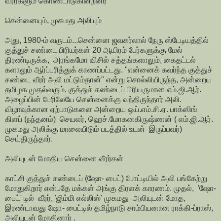
வீரர்களும் கொண்டாடுகின்றனர்
சென்னையும், முகமது அலியும்
அது, 1980-ம் வருடம்...சென்னை ஜவகர்லால் நேரு ஸ்டேடியத்தில்
குத்துச் சண்டை பிரியர்கள் 20 ஆயிரம் பேர்களுக்கு மேல்
திரண்டிருக்க, அரங்கமோ விசில் சத்தங்களாலும், கைதட்டல்
களாலும் ஆர்ப்பரித்துக் காணப்பட்டது. "என்னைக் கவர்ந்த குத்துச்
சண்டை வீரர் அலி மட்டும்தான்" என்று சொல்லியிருந்த, அன்றைய
தமிழக முதல்வரும், குத்துச் சண்டைப் பிரியருமான எம்.ஜி.ஆர்.
அழைப்பின் பேரிலேயே சென்னைக்கு வந்திருந்தார் அலி.
விழாவுக்கான ஏற்பாடுகளை அன்றைய ஒய்.எம்.சி.ஏ. பாக்ஸிங்
கிளப் (நந்தனம்) செயலர், ஹெச்.மோகனகிருஷ்ணன் ( எம்.ஜி.ஆர்.
முகமது அலிக்கு மாலையிடும் படத்தில் உடன் இருப்பவர்)
செய்திருந்தார்.
அலியுடன் மோதிய சென்னை வீரர்கள்
காட்சி குத்துச் சண்டைப் (ஷோ- பைட்) போட்டியில் அலி பங்கேற்று
மோதுகிறார் என்பதே மக்கள் அங்கு திரளக் காரணம். முதல், 'ஷோ-
பைட்' டில் வீரர், 'ஜிம்மி எல்லிஸ்' முகமது அலியுடன் மோத,
இரண்டாவது ஷோ- பைட்டில் தமிழ்நாடு சாம்பியனான ராக்கி-ப்ராஸ்,
அலியுடன் மோதினார் .