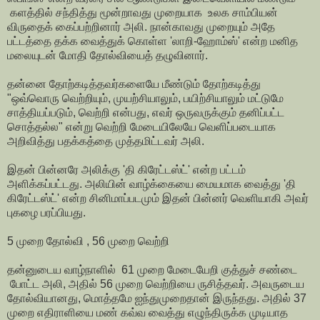
களத்தில் சந்தித்து மூன்றாவது முறையாக உலக சாம்பியன்
விருதைக் கைப்பற்றினார் அலி. நான்காவது முறையும் அதே
பட்டத்தை தக்க வைத்துக் கொள்ள 'லாறி-ஹோம்ஸ்' என்ற மனித
மலையுடன் மோதி தோல்வியைத் தழுவினார்.
தன்னை தோற்கடித்தவர்களையே மீண்டும் தோற்கடித்து
"ஒவ்வொரு வெற்றியும், முயற்சியாலும், பயிற்சியாலும் மட்டுமே
சாத்தியப்படும், வெற்றி என்பது, எவர் ஒருவருக்கும் தனிப்பட்ட
சொத்தல்ல" என்று வெற்றி மேடையிலேயே வெளிப்படையாக
அறிவித்து பதக்கத்தை முத்தமிட்டவர் அலி.
இதன் பின்னரே அலிக்கு 'தி கிரேட்டஸ்ட்' என்ற பட்டம்
அளிக்கப்பட்டது. அலியின் வாழ்க்கையை மையமாக வைத்து 'தி
கிரேட்டஸ்ட்' என்ற சினிமாப்படமும் இதன் பின்னர் வெளியாகி அவர்
புகழை பரப்பியது.
5 முறை தோல்வி , 56 முறை வெற்றி
தன்னுடைய வாழ்நாளில் 61 முறை மேடையேறி குத்துச் சண்டை
போட்ட அலி, அதில் 56 முறை வெற்றியை ருசித்தவர். அவருடைய
தோல்வியானது, மொத்தமே ஐந்துமுறைதான் இருந்தது. அதில் 37
முறை எதிராளியை மண் கவ்வ வைத்து எழுந்திருக்க முடியாத