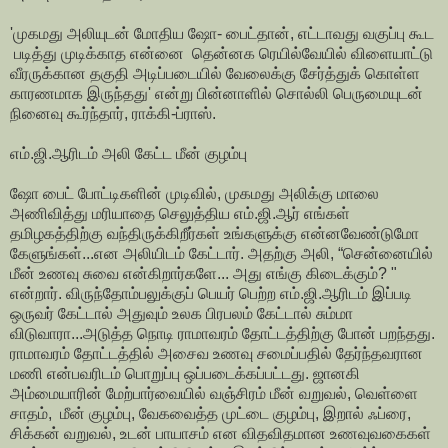
'முகமது அலியுடன் மோதிய ஷோ- பைட்தான், எட்டாவது வகுப்பு கூட
படித்து முடிக்காத என்னை தென்னக ரெயில்வேயில் விளையாட்டு
வீரருக்கான தகுதி அடிப்படையில் வேலைக்கு சேர்த்துக் கொள்ள
காரணமாக இருந்தது' என்று பின்னாளில் சொல்லி பெருமையுடன்
நினைவு கூர்ந்தார், ராக்கி-ப்ராஸ்.
எம்.ஜி.ஆரிடம் அலி கேட்ட மீன் குழம்பு
ஷோ பைட் போட்டிகளின் முடிவில், முகமது அலிக்கு மாலை
அணிவித்து மரியாதை செலுத்திய எம்.ஜி.ஆர் எங்கள்
தமிழகத்திற்கு வந்திருக்கிறீர்கள் உங்களுக்கு என்னவேண்டுமோ
கேளுங்கள்...என அலியிடம் கேட்டார். அதற்கு அலி, “சென்னையில்
மீன் உணவு சுவை என்கிறார்களே... அது எங்கு கிடைக்கும்? "
என்றார். விருந்தோம்பலுக்குப் பெயர் பெற்ற எம்.ஜி.ஆரிடம் இப்படி
ஒருவர் கேட்டால் அதுவும் உலக பிரபலம் கேட்டால் சும்மா
விடுவாரா...அடுத்த நொடி ராமாவரம் தோட்டத்திற்கு போன் பறந்தது.
ராமாவரம் தோட்டத்தில் அசைவ உணவு சமைப்பதில் தேர்ந்தவரான
மணி என்பவரிடம் பொறுப்பு ஒப்படைக்கப்பட்டது. ஜானகி
அம்மையாரின் மேற்பார்வையில் வஞ்சிரம் மீன் வறுவல், வெள்ளை
சாதம், மீன் குழம்பு, வேகவைத்த முட்டை குழம்பு, இறால் ஃப்ரை,
சிக்கன் வறுவல், உடன் பாயாசம் என விதவிதமான உணவுவகைகள்