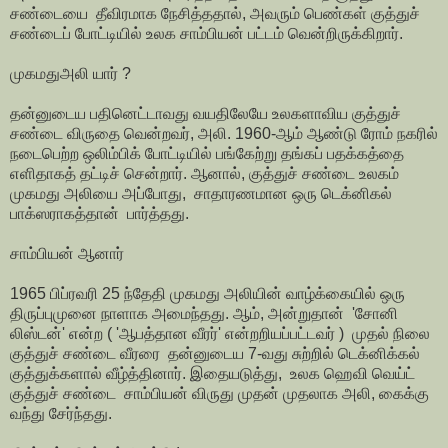
சண்டையை தீவிரமாக நேசித்ததால், அவரும் பெண்கள் குத்துச்
சண்டைப் போட்டியில் உலக சாம்பியன் பட்டம் வென்றிருக்கிறார்.
முகமதுஅலி யார் ?
தன்னுடைய பதினெட்டாவது வயதிலேயே உலகளாவிய குத்துச்
சண்டை விருதை வென்றவர், அலி. 1960-ஆம் ஆண்டு ரோம் நகரில்
நடைபெற்ற ஒலிம்பிக் போட்டியில் பங்கேற்று தங்கப் பதக்கத்தை
எளிதாகத் தட்டிச் சென்றார். ஆனால், குத்துச் சண்டை உலகம்
முகமது அலியை அப்போது, சாதாரணமான ஒரு டெக்னிகல்
பாக்ஸராகத்தான் பார்த்தது.
சாம்பியன் ஆனார்
1965 பிப்ரவரி 25 ந்தேதி முகமது அலியின் வாழ்க்கையில் ஒரு
திருப்புமுனை நாளாக அமைந்தது. ஆம், அன்றுதான் 'சோனி
லிஸ்டன்' என்ற ( 'ஆபத்தான வீரர்' என்றறியப்பட்டவர் ) முதல் நிலை
குத்துச் சண்டை வீரரை தன்னுடைய 7-வது சுற்றில் டெக்னிக்கல்
குத்துக்களால் வீழ்த்தினார். இதையடுத்து, உலக ஹெவி வெய்ட்
குத்துச் சண்டை சாம்பியன் விருது முதன் முதலாக அலி, கைக்கு
வந்து சேர்ந்தது.