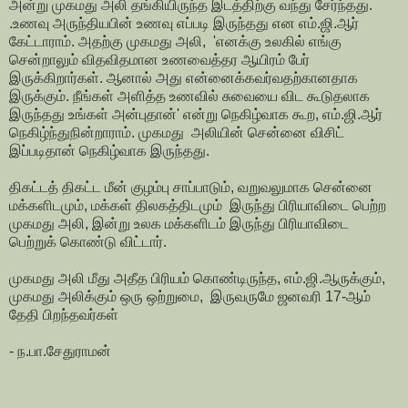
அன்று முகமது அலி தங்கியிருந்த இடத்திற்கு வந்து சேர்ந்தது.
.உணவு அருந்தியபின் உணவு எப்படி இருந்தது என எம்.ஜி.ஆர்
கேட்டாராம். அதற்கு முகமது அலி, 'எனக்கு உலகில் எங்கு
சென்றாலும் விதவிதமான உணவைத்தர ஆயிரம் பேர்
இருக்கிறார்கள். ஆனால் அது என்னைக்கவர்வதற்கானதாக
இருக்கும். நீங்கள் அளித்த உணவில் சுவையை விட கூடுதலாக
இருந்தது உங்கள் அன்புதான்' என்று நெகிழ்வாக கூற, எம்.ஜி.ஆர்
நெகிழ்ந்துநின்றாராம். முகமது அலியின் சென்னை விசிட்
இப்படிதான் நெகிழ்வாக இருந்தது.
திகட்டத் திகட்ட மீன் குழம்பு சாப்பாடும், வறுவலுமாக சென்னை
மக்களிடமும், மக்கள் திலகத்திடமும் இருந்து பிரியாவிடை பெற்ற
முகமது அலி, இன்று உலக மக்களிடம் இருந்து பிரியாவிடை
பெற்றுக் கொண்டு விட்டார்.
முகமது அலி மீது அதீத பிரியம் கொண்டிருந்த, எம்.ஜி.ஆருக்கும்,
முகமது அலிக்கும் ஒரு ஒற்றுமை, இருவருமே ஜனவரி 17-ஆம்
தேதி பிறந்தவர்கள்
- ந.பா.சேதுராமன்