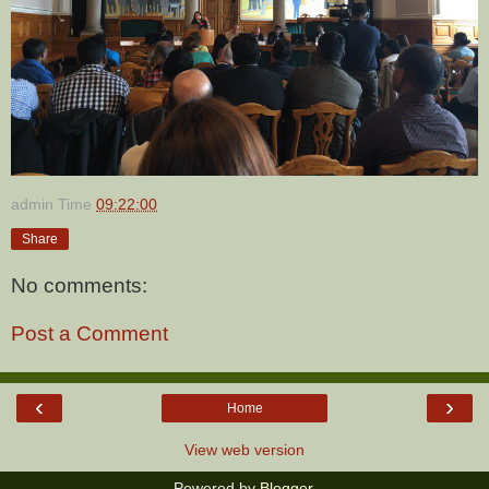
admin
Time
09:22:00
Share
No comments:
Post a Comment
‹
›
Home
View web version
Powered by
Blogger
.