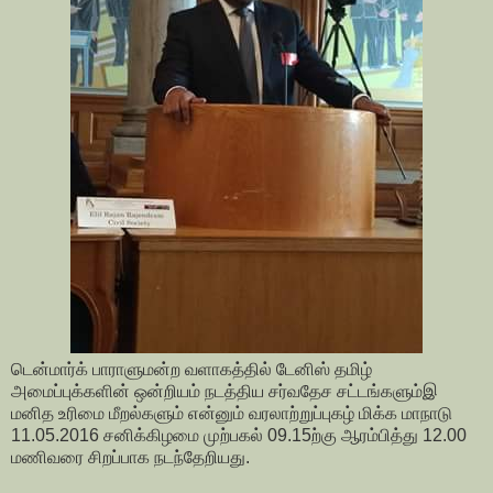
டென்மார்க் பாராளுமன்ற வளாகத்தில் டேனிஸ் தமிழ்
அமைப்புக்களின் ஒன்றியம் நடத்திய சர்வதேச சட்டங்களும்இ
மனித உரிமை மீறல்களும் என்னும் வரலாற்றுப்புகழ் மிக்க மாநாடு
11.05.2016 சனிக்கிழமை முற்பகல் 09.15ற்கு ஆரம்பித்து 12.00
மணிவரை சிறப்பாக நடந்தேறியது.