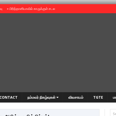
ைவு
»
பிரித்தானியாவில் காருக்குள் சடலம் -தமிழருடையதா ?
»
தியாகதீபம் அன்னை
CONTACT
நம்மவர் நிகழ்வுகள்
விவசாயம்
TGTE
ம