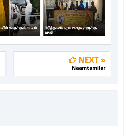
ாவில் காருக்குள் சடலம்
பிரித்தானிய தாயக உறவுகளுக்கு
உதவி
NEXT »
Naamtamilar