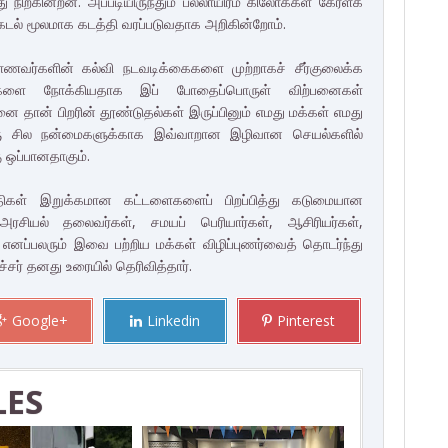
ிற்கின்றன. அப்படியிருந்தும் பல்லாயிரம் கிலோக்கள் கேரளக்
டல் மூலமாக கடத்தி வரப்படுவதாக அறிகின்றோம்.
மாணவர்களின் கல்வி நடவடிக்கைகளை முற்றாகச் சீர்குலைக்க
ைகளை நோக்கியதாக இப் போதைப்பொருள் விற்பனைகள்
 தான் பிறரின் தூண்டுதல்கள் இருப்பினும் எமது மக்கள் எமது
ரு சில நன்மைகளுக்காக இவ்வாறான இழிவான செயல்களில்
ு ஒப்பானதாகும்.
திகள் இறுக்கமான கட்டளைகளைப் பிறப்பித்து கடுமையான
ரசியல் தலைவர்கள், சமயப் பெரியார்கள், ஆசிரியர்கள்,
 எனப்பலரும் இவை பற்றிய மக்கள் விழிப்புணர்வைத் தொடர்ந்து
்சர் தனது உரையில் தெரிவித்தார்.
Google+
Linkedin
Pinterest
LES