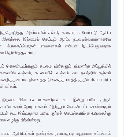
அழித்தொழித்து அவர்களின் கல்வி, கலாசாரம், மேம்பாடு ஆகிய
ந்த இனத்தை இல்லாமல் செய்யும் ஆரம்ப நடவடிக்கைகளாகவே
்கள், போதைப்பொருள் பாவனைகள் என்பன இடம்பெறுவதாக
 தெரிவித்துள்ளார்.
வம் கொண்டவர்களும் கடமை வீரர்களும் விளைந்த இப்பூமியில்
, கலையில் வஞ்சம், கடமையில் வஞ்சம். சுய நலத்தில் தஞ்சம்
றித்தனமாக நினைத்த நினைத்த மாத்திரத்தில் மிகப் பாரிய
ன்றார்கள்.
்ற திறமை மிக்க பல மாணவர்கள் கூட இன்று பாரிய குற்றச்
ாயிலாகவும் நேரடியாகவும் அறிந்தும் கேள்விப்பட்ட வண்ணமும்
ியர் கூட இவ்வாறான பாரிய குற்றச் செயல்களில் ஈடுபடுவதற்கு
 எழுந்து நிற்கின்றது.
்களை ஆசிரியர்கள் தண்டிக்க முடியாதபடி வலுவான சட்டங்கள்