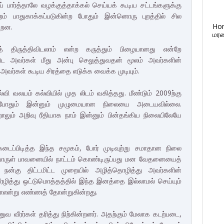
பார்த்தாலே வழக்குத்தாக்கல் செய்யக் கூடிய சட்டங்களுக்கு
் பாதுகாக்கப்படுகின்ற போதும் இன்னொரு புறத்தில் சில
Ho
்றன.
மரண
ிருத்திவிடலாம் என்ற கருத்தும் பிழையானது என்றே
ட அவர்கள் மீது அன்பு செலுத்துவதன் மூலம் அவர்களின்
அவர்கள் கூடிய சிரத்தை எடுக்க வைக்க முடியும்.
்வி வலயம் கல்வியில் முத லிடம் வகித்தது. மீண்டும் 2009ற்கு
ின்ற போதும் இன்னும் முழுமையான நிலையை அடையவில்லை.
ாலும் அறிவு ரீதியாக நாம் இன்னும் பின்தங்கிய நிலையிலேயே
டைப்பிடித்த இந்த சமூகம், போர் முடிவுற்று சமாதான நிலை
பொருள் பாவனையில் நாட்டம் கொண்டிருப்பது மன வேதனையைத்
நன்கு திட்டமிட்ட முறையில் அழித்தொழித்து அவர்களின்
ரழித்து ஒட்டுமொத்தத்தில் இந்த இனத்தை இல்லாமல் செய்யும்
ன்று எண்ணத் தோன்றுகின்றது.
ுவ வீரர்கள் தரித்து நிற்கின்றனர். அதற்கும் மேலாக கடற்படை,