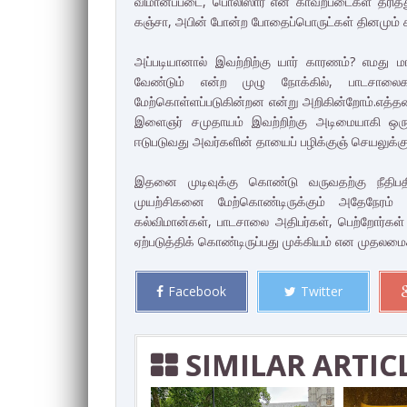
விமானப்படை, பொலிஸார் என காவற்படைகள் தரித்து ந
கஞ்சா, அபின் போன்ற போதைப்பொருட்கள் தினமும் க
அப்படியானால் இவற்றிற்கு யார் காரணம்? எமது 
வேண்டும் என்ற முழு நோக்கில், பாடசால
மேற்கொள்ளப்படுகின்றன என்று அறிகின்றோம்.எத்தனை
இளைஞர் சமுதாயம் இவற்றிற்கு அடிமையாகி ஒ
ஈடுபடுவது அவர்களின் தாயைப் பழிக்குஞ் செயலுக்க
இதனை முடிவுக்கு கொண்டு வருவதற்கு நீதிப
முயற்சிகனை மேற்கொண்டிருக்கும் அதேநேரம் அ
கல்விமான்கள், பாடசாலை அதிபர்கள், பெற்றோர்கள்
ஏற்படுத்திக் கொண்டிருப்பது முக்கியம் என முதலமைச
Facebook
Twitter
SIMILAR ARTIC