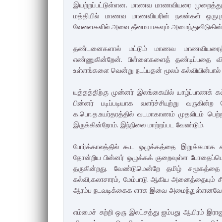
இயற்றப்பட்டுள்ளன. மாணவ மாணவியரை முறைத்துப் 
மத்தியில் மாணவ மாணவியரின் நலன்கள் ஒருபுறம
வேளைகளில் அவை தீமையாகவும் அமைந்துவிடுகின
தண்டனைகளால் மட்டும் மாணவ மாணவியரைத் த
எண்ணுகின்றேன். பிள்ளைகளைத் தண்டிப்பதை வி
உள்ளங்களை வென்று நடப்பதன் மூலம் கல்வியின்பால் 
யுத்தத்திற்கு முன்னர் இலங்கையில் யாழ்ப்பாணக் கல
பின்னர் படிப்படியாக வளர்ச்சியுற்று வருக
க.பொ.த.உயர்தரத்தில் வடமாகாணம் முதலிடம் பெற்ற
இருக்கின்றோம். இந்நிலை மாற்றப்பட வேண்டும்.
போர்க்காலத்தில் கூட ஒழுக்கத்தை இறுக்கமாக க
தோன்றிய பின்னர் ஒழுக்கக் குறைவுள்ள போதைப்
தருகின்றது. வேண்டுமென்றே தமிழ் சமூகத்தை 
கல்வி,கலாசாரம், மேம்பாடு ஆகிய அனைத்தையும் சீ
ஆரம்ப நடவடிக்கைக ளாக இவை அமைந்துள்ளனவோஎ
எம்மைச் சுற்றி ஒரு இலட்சத்து ஐம்பது ஆயிரம் இராண