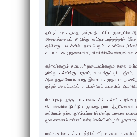
தமிழ்ச் சமூகத்தை நன்கு திட்டமிட்ட முறையில் 
அனைத்தையும் சீரழித்து ஒட்டுமொத்தத்தில் இ
தற்போது வடக்கில் நடைபெறும் வாள்வெட்டுக
வடமாகாண முதலமைச்சர் சி.வி.விக்னேஸ்வரன் கவலை
கற்றவர்களும் சமயப்பற்றுடையவர்களும் கலை ஆர்
இன்று கல்விக்கு பஞ்சம், சமயத்துக்குப் பஞ்சம்
அடைந்துள்ளோம். எமது இளைய சமுதாயம் தான்தோன்
குற்றச் செயல்களில், பாலியல் சேட் டைகளில் ஈடுபடுகி
மிகப்புகழ் பூத்த பாடசாலைகளில் கல்வி கற்கின
செயல்களில்ஈடுபட்டு வருவதை நாம் பத்திரிகைகள் வ
உள்ளோம். நல்ல குடும்பங்களில் பிறந்த மாணவ மாணவ
மூல காரணம் என்ன? என்ற கேள்வி எம்முன் பூதாகாரமாக
மனித உரிமைகள் சட்டத்தின் கீழ் மாணவ மாணவியர