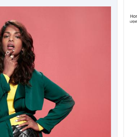
Ho
மரண