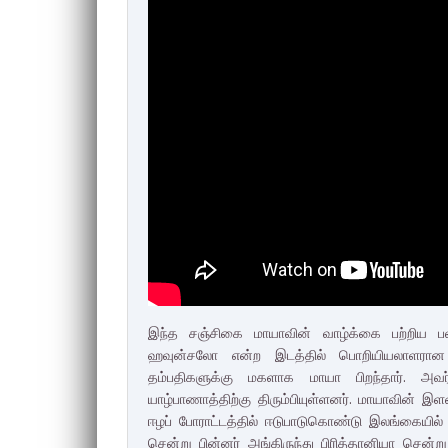
இந்த சஞ்சிகை மாயாவின் வாழ்க்கை பற்றிய பல 
ஹவுன்சலோ என்ற இடத்தில் பொறியியலாளரான அ
தம்பதிகளுக்கு மகளாக மாயா பிறந்தார். அவ
யாழ்பாணாத்திற்கு திரும்பியுள்ளனர். மாயாவின் இ
ஈழப் போராட்டத்தில் ஈடுபாடுகொண்டு இலங்கையில்
சென்று பின்னர் அங்கிருந்து பிரித்தானியா செ