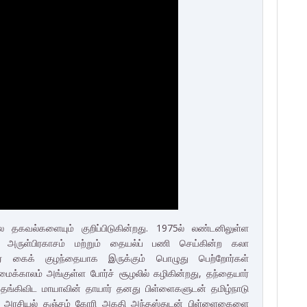
தகவல்களையும் குறிப்பிடுகின்றது. 1975ல் லண்டனிலுள்ள
ருள்பிரகாசம் மற்றும் தையல்ப் பணி செய்கின்ற கலா
ர் கைக் குழந்தையாக இருக்கும் பொழுது பெற்றோர்கள்
ளமைக்காலம் அங்குள்ள போர்ச் சூழலில் கழிகின்றது, தந்தையார்
 தங்கிவிட மாயாவின் தாயார் தனது பிள்ளைகளுடன் தமிழ்நாடு
ன்று அரசியல் தஞ்சம் கோரி அகதி அந்தஸ்துடன் பிள்ளைகைளை