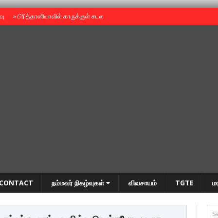
ைவு
»
பிரித்தானியாவில் காருக்குள் சடலம் -தமிழருடையதா ?
»
தியாகதீபம் அன்னை
CONTACT
நம்மவர் நிகழ்வுகள்
விவசாயம்
TGTE
ம