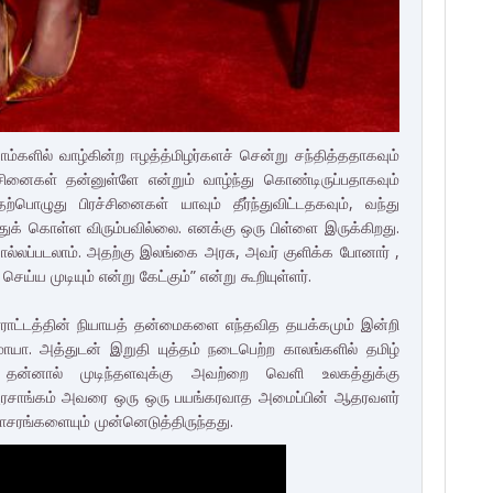
ம்களில் வாழ்கின்ற ஈழத்த்மிழர்களச் சென்று சந்தித்ததாகவும்
னைகள் தன்னுள்ளே என்றும் வாழ்ந்து கொண்டிருப்பதாகவும்
ற்பொழுது பிரச்சினைகள் யாவும் தீர்ந்துவிட்டதகவும், வந்து
்துக் கொள்ள விரும்பவில்லை. எனக்கு ஒரு பிள்ளை இருக்கிறது.
ல்லப்படலாம். அதற்கு இலங்கை அரசு, அவர் குளிக்க போனார் ,
ெய்ய முடியும் என்று கேட்கும்” என்று கூறியுள்ளர்.
போராட்டத்தின் நியாயத் தன்மைகளை எந்தவித தயக்கமும் இன்றி
மாயா. அத்துடன் இறுதி யுத்தம் நடைபெற்ற காலங்களில் தமிழ்
் தன்னால் முடிந்தளவுக்கு அவற்றை வெளி உலகத்துக்கு
ரசாங்கம் அவரை ஒரு ஒரு பயங்கரவாத அமைப்பின் ஆதரவளர்
ராசரங்களையும் முன்னெடுத்திருந்தது.