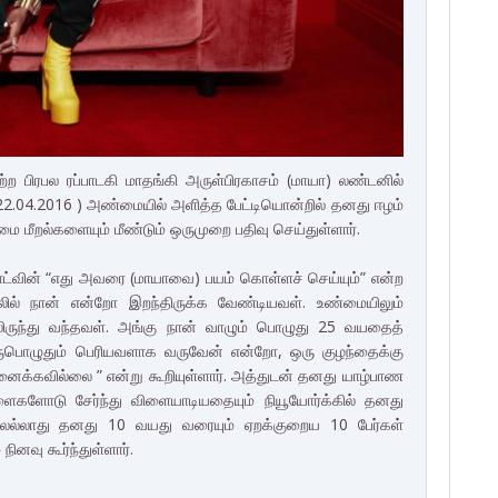
ற பிரபல ரப்பாடகி மாதங்கி அருள்பிரகாசம் (மாயா) லண்டனில்
2.04.2016 ) அண்மையில் அளித்த பேட்டியொன்றில் தனது ஈழம்
 மீறல்களையும் மீண்டும் ஒருமுறை பதிவு செய்துள்ளார்.
ொட்வின் “எது அவரை (மாயாவை) பயம் கொள்ளச் செய்யும்” என்ற
லில் நான் என்றோ இறந்திருக்க வேண்டியவள். உண்மையிலும்
ிருந்து வந்தவள். அங்கு நான் வாழும் பொழுது 25 வயதைத்
ுபொழுதும் பெரியவளாக வருவேன் என்றோ, ஒரு குழந்தைக்கு
னைக்கவில்லை ” என்று கூறியுள்ளார். அத்துடன் தனது யாழ்பாண
ைகளோடு சேர்ந்து விளையாடியதையும் நியூயோர்க்கில் தனது
ோலல்லாது தனது 10 வயது வரையும் ஏறக்குறைய 10 பேர்கள்
ினவு கூர்ந்துள்ளார்.