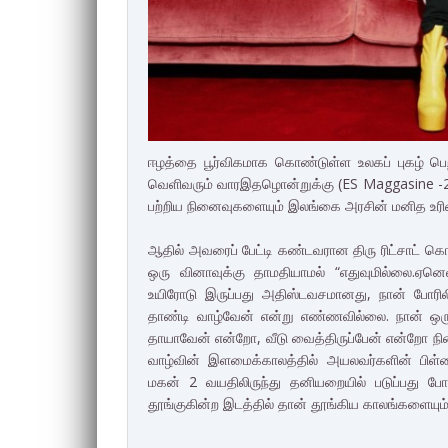
ஈழத்தை பூர்விகமாக கொண்டுள்ள உலகப் புகழ் பெற்
வெளிவரும் வாரஇதழொன்றுக்கு (ES Maggasine -2
பற்றிய நினைவுகளையும் இலங்கை அரசின் மனித உரிமை
ஆதில் அவரைப் பேட்டி கண்டவரான திரு ரிட்சாட் க
ஒரு வினாவுக்கு தாமதியாமல் “எதுவுமில்லை.ஏனெ
உயிரோடு இருப்பது அதிஸ்டவசமானது, நான் போரில
தாண்டி வாழ்வேன் என்று எண்ணவில்லை. நான் ஒர
தாயாவேன் என்றோ, வீடு வைத்திருப்பேன் என்றோ நி
வாழ்வின் இளமைக்காலத்தில் அயலவர்களின் பிள்ள
மகன் 2 வயதிலிருந்து தனியறையில் படுப்பது ப
தூங்குகின்ற இடத்தில் தான் தூங்கிய காலங்களையும் ந