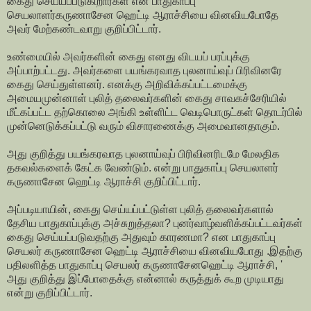
கைது செய்யப்படுகிறார்கள் என பாதுகாப்பு
செயலாளர்கருணாசேன ஹெட்டி ஆராச்சியை வினவியபோதே
அவர் மேற்கண்டவாறு குறிப்பிட்டார்.
உண்மையில் அவர்களின் கைது எனது விடயப் பரப்புக்கு
அப்பாற்பட்டது. அவர்களை பயங்கரவாத புலனாய்வுப் பிரிவினரே
கைது செய்துள்ளனர். எனக்கு அறிவிக்கப்பட்டமைக்கு
அமையமுன்னாள் புலித் தலைவர்களின் கைது சாவகச்சேரியில்
மீட்கப்பட்ட தற்கொலை அங்கி உள்ளிட்ட வெடிபொருட்கள் தொடர்பில்
முன்னெடுக்கப்பட்டு வரும் விசாரணைக்கு அமைவானதாகும்.
அது குறித்து பயங்கரவாத புலனாய்வுப் பிரிவினரிடமே மேலதிக
தகவல்களைக் கேட்க வேண்டும். என்று பாதுகாப்பு செயலாளர்
கருணாசேன ஹெட்டி ஆராச்சி குறிப்பிட்டார்.
அப்படியாயின், கைது செய்யப்பட்டுள்ள புலித் தலைவர்களால்
தேசிய பாதுகாப்புக்கு அச்சுறுத்தலா? புனர்வாழ்வளிக்கப்பட்டவர்கள்
கைது செய்யப்படுவதற்கு அதுவும் காரணமா? என பாதுகாப்பு
செயலர் கருணாசேன ஹெட்டி ஆராச்சியை வினவியபோது .இதற்கு
பதிலளித்த பாதுகாப்பு செயலர் கருணாசேனஹெட்டி ஆராச்சி, '
அது குறித்து இப்போதைக்கு என்னால் கருத்துக் கூற முடியாது
என்று குறிப்பிட்டார்.