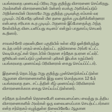
பயங்கரவாத புலனயவுப் பிரிவு அது குறித்து விசாரணை செய்கிறது.
அவர்களின் விசாரணையின் பின்னர் எமக்கு அளிக்கப்படும்
அறிக்கையின் பிரகாரமே அது குறித்த முடிவுக்கு எம்மால் வர
முடியும். அப்போதே புலிகள் மீள தலை தூக்க முயற்சிக்கின்றனரா
என்பதை சரியாக கூற முடியும். அதனால் இப்போதைக்கு அந்த
கேள்விக்கு விடையளிப்பது கடினம்' என்றும் பாதுகாப்பு செயலர்
கூறினார்.
சாவகச்சேரி மறவன்புலோ பகுதியில் உள்ள வீடு ஒன்றிலிருந்து
கடந்த மார்ச் மாதம் கைப்பற்றப்பட்ட தற்கொலை அங்கி உட்பட்ட
வெடிபொருட்கள் தொடர்பில் பிரதான சந்தேக நபரான எட்வர்ட்
ஜூலியஸ் எனப்படும் முன்னாள் புலிகள் இயக்க உறுப்பினர்
பயங்கரவாத புலனாய்வுப் பிரிவினரால் கைது செய்யப்ப்ட்டார்.
இதனைத் தொடர்ந்து அது குறித்து முன்னெடுக்கப்பட்டுள்ள
ஆழமான விசாரணைகளில் இது வரை மொத்தமாக 12 பேர்
பயங்கரவாத தடை சட்டத்தின் கீழ் புலனாய்வுப் பிரிவினரால்
விசாரணைக்காக கைது செய்யப்பட்டுள்ளனர்.
சந்தேக நபர்களின் தொலைபேசி வலையமைப்பை வைத்து நடத்திய
விசாரணைகளில் அவர்கள் ஒரு வலையமைப்பாக செயற்பட்டார்களா
என்ற சந்தெகம் எழுந்துள்ள நிலையிலேயே ஆழமான