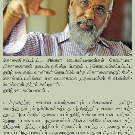
கொலை­செய்­யப்­பட்ட சிங்­கள ஊட­க­வி­ய­லா­ளர்கள் தொடர்­பான
விசா­ர­ணைகள் நடை­பெ­று­கின்ற போதும் படு­கொ­லை­செய்­யப்­பட்ட
தமிழ் ஊட­க­வி­ய­லா­ளர்கள் தொடர்பில் எந்த விசா­ர­ணை­களும் மேற்­
கொள்­ளப்­ப­ட­வில்லை என வட­மா­காண முத­ல­மைச்சர் சி.வி.விக்­கி­
னேஸ்­வரன் குற்றம் சாட்­டினார்.
தமிழ் ஊடகவியலாளர்...
வடக்குதெற்கு ஊட­க­வி­ய­லா­ளர்­க­ளையும் மக்­க­ளையும் ஒன்­றி­
னைத்து நாட்டில் நல்­லி­ணக்­கத்தை ஏற்­ப­டுத்தும் முக­மாக ஊட­கத்­
துறை அமைச்­சரின் தலை­மையில் தமிழ் சிங்­கள ஊட­க­வி­ய­லார்கள்
நேற்று வட­மா­காண முத­ல­மைச்சர் சி.வி.விக்­கி­னேஸ்­வ­ரனை சந்­
தித்­தனர். இந்த சந்­திப்பில் அமைச்சர் கயந்த கரு­ணா­தி­லக்க,
ஊடகப் பிர­தி­ய­மைச்சர் கரு­ணா­ரத்ன பர­ண­வி­தான ஆகியோர் சந்­