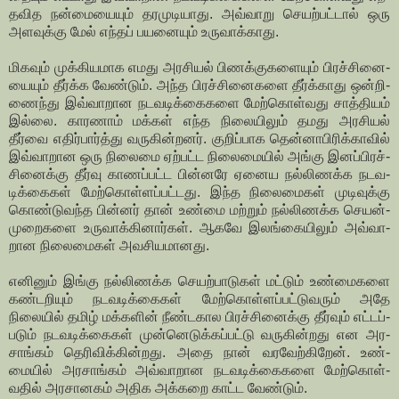
த­வித நன்­மை­யையும் தர­மு­டி­யாது. அவ்­வாறு செயற்­பட்டால் ஒரு
அள­வுக்கு மேல் எந்தப் பய­னையும் உரு­வாக்­காது.
மிகவும் முக்­கி­ய­மாக எமது அர­சியல் பிணக்­கு­க­ளையும் பிரச்­சி­னை­
யையும் தீர்க்க வேண்டும். அந்த பிரச்­சி­னை­களை தீர்க்­காது ஒன்­றி­
ணைந்து இவ்­வா­றான நட­வ­டிக்­கை­களை மேற்­கொள்­வது சாத்­தியம்
இல்லை. காரணாம் மக்கள் எந்த நிலை­யிலும் தமது அர­சியல்
தீர்வை எதிர்­பார்த்து வரு­கின்­றனர். குறிப்­பாக தென்­னா­பி­ரிக்­காவில்
இவ்­வா­றான ஒரு நிலைமை ஏற்­பட்ட நிலை­மையில் அங்கு இனப்­பி­ரச்­
சி­னைக்கு தீர்வு காணப்­பட்ட பின்­னரே ஏனைய நல்­லி­ணக்க நட­வ­
டிக்­கைகள் மேற்­கொள்­ளப்­பட்­டது. இந்த நிலை­மைகள் முடி­வுக்கு
கொண்­டு­வந்த பின்னர் தான் உண்மை மற்றும் நல்­லி­ணக்க செயன்­
மு­றை­களை உரு­வாக்­கி­னார்கள். ஆகவே இலங்­கை­யிலும் அவ்­வா­
றான நிலை­மைகள் அவ­சி­ய­மா­னது.
எனினும் இங்கு நல்­லி­ணக்க செயற்­பா­டுகள் மட்டும் உண்­மை­களை
கண்­ட­றியும் நட­வ­டிக்­கைகள் மேற்­கொள்­ளப்­பட்­டு­வரும் அதே
நிலையில் தமிழ் மக்­களின் நீண்­ட­கால பிரச்­சி­னைக்கு தீர்வும் எட்­டப்­
படும் நட­வ­டிக்­கைகள் முன்­னெ­டுக்­கப்­பட்டு வரு­கின்­றது என அர­
சாங்கம் தெரி­விக்­கின்­றது. அதை நான் வர­வேற்­கிறேன். உண்­
மையில் அர­சாங்கம் அவ்­வா­றான நட­வ­டிக்­கை­களை மேற்­கொள்­
வதில் அர­சா­னகம் அதிக அக்­கறை காட்ட வேண்டும்.