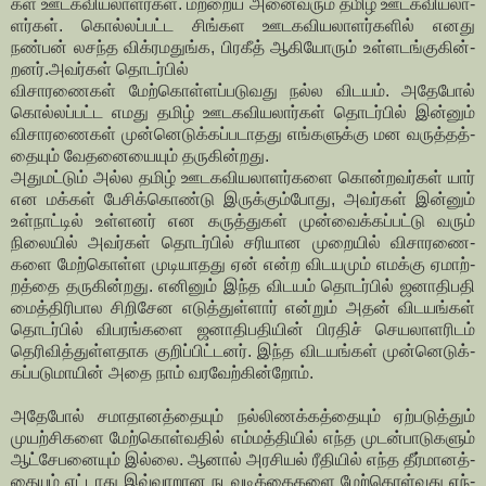
கள ஊட­க­வி­ய­லா­ளர்கள். மற்­றைய அனை­வரும் தமிழ் ஊட­க­வி­ய­லா­
ளர்கள். கொல்­லப்­பட்ட சிங்­கள ஊட­க­வி­ய­லா­ளர்­களில் எனது
நண்பன் லசந்த விக்­ர­ம­துங்க, பிரகீத் ஆகி­யோரும் உள்­ள­டங்­கு­கின்­
றனர்.அவர்கள் தொடர்பில்
விசா­ர­ணைகள் மேற்­கொள்­ளப்­ப­டு­வது நல்ல விடயம். அதேபோல்
கொல்­லப்­பட்ட எமது தமிழ் ஊட­க­வி­ய­லார்கள் தொடர்பில் இன்னும்
விசா­ர­ணைகள் முன்­னெ­டுக்­கப்­ப­டா­தது எங்­க­ளுக்கு மன வருத்­தத்­
தையும் வேத­னை­யையும் தரு­கின்­றது.
அது­மட்டும் அல்ல தமிழ் ஊட­க­வி­ய­லா­ளர்­களை கொன்­ற­வர்கள் யார்
என மக்கள் பேசிக்­கொண்டு இருக்­கும்­போது, அவர்கள் இன்னும்
உள்­நாட்டில் உள்­ளனர் என கருத்­துகள் முன்­வைக்­கப்­பட்டு வரும்
நிலையில் அவர்கள் தொடர்பில் சரி­யான முறையில் விசா­ர­ணை­
களை மேற்­கொள்ள முடி­யா­தது ஏன் என்ற விட­யமும் எமக்கு ஏமாற்­
றத்தை தரு­கின்­றது. எனினும் இந்த விடயம் தொடர்பில் ஜனா­தி­பதி
மைத்­தி­ரி­பால சிறி­சேன எடுத்­துள்ளார் என்றும் அதன் விட­யங்கள்
தொடர்பில் விப­ரங்­களை ஜனா­தி­ப­தியின் பிரதிச் செய­லா­ள­ரிடம்
தெரி­வித்­துள்­ள­தாக குறிப்­பிட்­டனர். இந்த விட­யங்கள் முன்­னெ­டுக்­
கப்­ப­டு­மாயின் அதை நாம் வர­வேற்­கின்றோம்.
அதேபோல் சமா­தா­னத்­தையும் நல்­லி­ணக்­கத்­தையும் ஏற்­ப­டுத்தும்
முயற்­சி­களை மேற்­கொள்­வதில் எம்­மத்­தியில் எந்த முடன்­பா­டு­களும்
ஆட்­சே­ப­னையும் இல்லை. ஆனால் அர­சியல் ரீதியில் எந்த தீர்­மா­னத்­
தையும் எட்­டாது இவ்­வா­றான நட­வ­டிக்­கை­களை மேற்­கொள்­வது எந்­