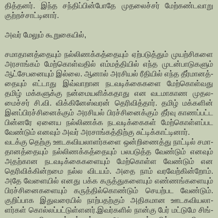
தித்­தனர். இந்த சந்­திப்­பின்­போதே முத­லைச்சர் மேற்­கண்­ட­வாறு
குற்­றச்­சாட்­டினார்.
அவர் மேலும் கூறு­கையில்,
சமா­தா­னத்­தையும் நல்­லி­ணக்­கத்­தையும் ஏற்­ப­டுத்தும் முயற்­சி­களை
அர­சாங்கம் மேற்­கொள்­வதில் எம்­மத்­தியில் எந்த முடன்­பா­டு­களும்
ஆட்­சே­ப­னையும் இல்லை. ஆனால் அர­சியல் ரீதியில் எந்த தீர்­மா­னத்­
தையும் எட்­டாது இவ்­வா­றான நட­வ­டிக்­கை­களை மேற்­கொள்­வது
தமிழ் மக்­க­ளுக்கு நன்­மை­ய­ளிக்­க­தாது என வட­மா­காண முத­ல­
மைச்சர் சி.வி. விக்­கி­னேஸ்­வரன் தெரி­வித்தார். தமிழ் மக்­களின்
இனப்­பி­ரச்­சி­னைக்கும் அர­சியல் பிரச்­சி­னைக்கும் தீர்வு காணப்­பட்ட
பின்­னரே ஏனைய நல்­லி­ணக்க நட­வ­டிக்­கைகள் மேற்­கொள்­ளப்­பட
வேண்டும் எனவும் அவர் அர­சாங்­கத்­திற்கு சுட்­டிக்­காட்­டினார்.
வடக்கு தெற்கு ஊட­க­வி­ய­லா­ளர்­களை ஒன்­றி­ணைத்து நாட்டில் சமா­
தா­னத்­தையும் நல்­லி­ணக்­கத்­தையும் பல­ப­டுத்த வேண்டும் எனவும்
அதற்­கான நட­வ­டிக்­கை­க­ளையும் மேற்­கொள்ள வேண்டும் என
தெரி­விக்­கின்­றமை நல்ல விடயம். அதை நாம் வர­வேற்­கின்றோம்.
அதே வேளையில் எனது பக்க கருத்­து­க­ளையும் எண்­ணங்­க­ளையும்
பிரச்­சி­னை­க­ளையும் கருத்­தில்­கொண்டும் செயற்­பட வேண்டும்.
குறிப்­பாக இது­வ­ரையில் நாற்­ப­தற்கும் அதி­க­மான ஊட­க­வி­ய­லா­
ளர்கள் கொல்­லப்­பட்­டுள்­ளனர்.இவர்­களில் நான்கு பேர் மட்­டுமே சிங்­