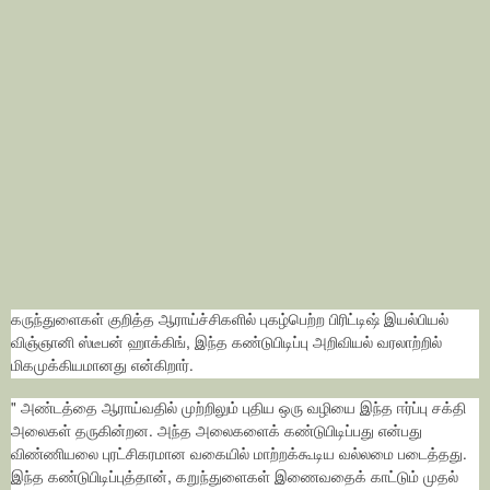
கருந்துளைகள் குறித்த ஆராய்ச்சிகளில் புகழ்பெற்ற பிரிட்டிஷ் இயல்பியல்
விஞ்ஞானி ஸ்டீபன் ஹாக்கிங், இந்த கண்டுபிடிப்பு அறிவியல் வரலாற்றில்
மிகமுக்கியமானது என்கிறார்.
" அண்டத்தை ஆராய்வதில் முற்றிலும் புதிய ஒரு வழியை இந்த ஈர்ப்பு சக்தி
அலைகள் தருகின்றன. அந்த அலைகளைக் கண்டுபிடிப்பது என்பது
விண்ணியலை புரட்சிகரமான வகையில் மாற்றக்கூடிய வல்லமை படைத்தது.
இந்த கண்டுபிடிப்புத்தான், கறுந்துளைகள் இணைவதைக் காட்டும் முதல்