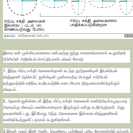
இவை ஏன் முக்கியமானவை என்பதற்கு ஐந்து காரணங்களைக் கூறுகிறார்
பிபிசியின் அறிவியல் செய்தியாளர் பல்லவ் கோஷ்:
1. இந்த ஈர்ப்பு சக்தி அலைகள்தான் கடந்த நூற்றாண்டின் இயல்பியல்
விஞ்ஞானி ஆல்பெர்ட் ஐன்ஸ்டின் முன்வைத்த பொதுச் சார்பியல்
தத்துவத்தில் எதிர்வு கூறியவற்றில் கடைசியாக நிரூபணமாகியிருக்கும்
விஷயம்.
2. ஆனால் ஐன்ஸ்டைன் இந்த ஈர்ப்பு சக்தி அலைகள் கண்டுபிடிக்கமுடியாத
அளவுக்கு மிகவும் பலவீனமானதாக இருக்கும் என்று கூறியிருந்தார். அது
தவறாகிவிட்டது. இப்போது அந்த அலைகளை இக்கால விஞ்ஞானிகள்
கண்டுபிடித்துவிட்டதாகக் கூறுகிறார்கள்.
3.இதன் மூலம் இனி அண்ட வெளியை முற்றிலும் புதிய கோணத்தில் நம்மால்