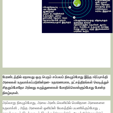
பேரண்டத்தில் ஏதாவது ஒரு பெரும் சம்பவம் நிகழும்போது இந்த ஈர்ப்புசக்தி
அலைகள் உருவாக்கப்படுகின்றன- உதாரணமாக, நட்சத்திரங்கள் வெடித்துச்
சிதறும்போதோ அல்லது கருந்துளைகள் மோதிக்கொள்ளும்போது போன்ற
நிகழ்வுகள்.
அவ்வாறு நிகழும்போது, அவை அண்டவெளியில் மெலிதான அலைகளை
உருவாக்கி , அந்த அலைகள் ஒளியின் வேகத்தில் பயணிக்கும்போது ,