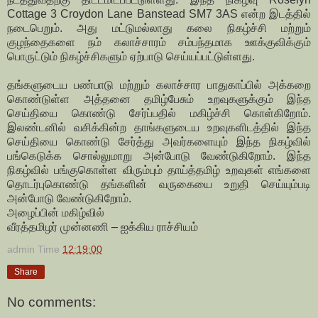
Cottage 3 Croydon Lane Banstead SM7 3AS என்ற இடத்தில்
நடைபெறும். அது மட்டுமல்லாது கலை நிகழ்ச்சி மற்றும்
குழந்தைகளை நம் கலாச்சாரம் சம்பந்தமாக ஊக்குவிக்கும்
பொருட்டும் நிகழ்ச்சிகளும் ஏற்பாடு செய்யப்பட்டுள்ளது.
தங்களுடைய பண்பாடு மற்றும் கலாச்சார பாதுகாப்பில் அக்கறை
கொண்டுள்ள அத்தனை தமிழ்பேசும் உறவுகளுக்கும் இந்த
செய்தியை கொண்டு சேர்ப்பதில் மகிழ்ச்சி கொள்கிறோம்.
இலண்டனில் வசிக்கின்ற தாங்களுடைய உறவுகளிடத்தில் இந்த
செய்தியை கொண்டு சேர்த்து அவர்களையும் இந்த நிகழ்வில்
பங்கெடுக்க சொல்லுமாறு அன்போடு வேண்டுகிறோம். இந்த
நிகழ்வில் பங்குகொள்ள விரும்பும் தாய்த்தமிழ் உறவுகள் எங்களை
தொடர்புகொண்டு தங்களின் வருகையை உறுதி செய்யும்படி
அன்போடு வேண்டுகிறோம்.
அழைப்பின் மகிழ்வில்
வீரத்தமிழர் முன்னணி – ஐக்கிய ராச்சியம்
admin
Time
12:19:00
Share
No comments: