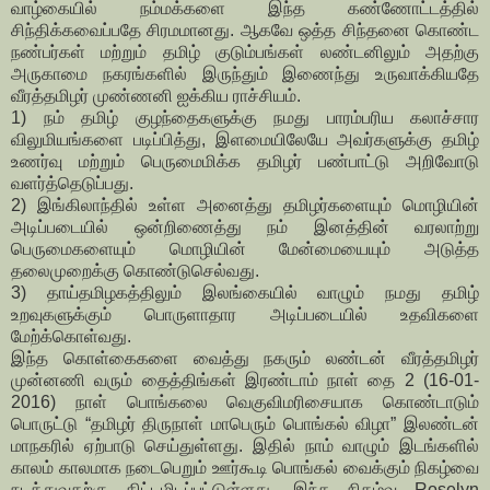
வாழ்கையில் நம்மக்களை இந்த கண்ணோட்டத்தில்
சிந்திக்கவைப்பதே சிரமமானது. ஆகவே ஒத்த சிந்தனை கொண்ட
நண்பர்கள் மற்றும் தமிழ் குடும்பங்கள் லண்டனிலும் அதற்கு
அருகாமை நகரங்களில் இருந்தும் இணைந்து உருவாக்கியதே
வீரத்தமிழர் முண்ணனி ஐக்கிய ராச்சியம்.
1) நம் தமிழ் குழந்தைகளுக்கு நமது பாரம்பரிய கலாச்சார
விலுமியங்களை படிப்பித்து, இளமையிலேயே அவர்களுக்கு தமிழ்
உணர்வு மற்றும் பெருமைமிக்க தமிழர் பண்பாட்டு அறிவோடு
வளர்த்தெடுப்பது.
2) இங்கிலாந்தில் உள்ள அனைத்து தமிழர்களையும் மொழியின்
அடிப்படையில் ஒன்றிணைத்து நம் இனத்தின் வரலாற்று
பெருமைகளையும் மொழியின் மேன்மையையும் அடுத்த
தலைமுறைக்கு கொண்டுசெல்வது.
3) தாய்தமிழகத்திலும் இலங்கையில் வாழும் நமது தமிழ்
உறவுகளுக்கும் பொருளாதார அடிப்படையில் உதவிகளை
மேற்க்கொள்வது.
இந்த கொள்கைகளை வைத்து நகரும் லண்டன் வீரத்தமிழர்
முன்னணி வரும் தைத்திங்கள் இரண்டாம் நாள் தை 2 (16-01-
2016) நாள் பொங்கலை வெகுவிமரிசையாக கொண்டாடும்
பொருட்டு “தமிழர் திருநாள் மாபெரும் பொங்கல் விழா” இலண்டன்
மாநகரில் ஏற்பாடு செய்துள்ளது. இதில் நாம் வாழும் இடங்களில்
காலம் காலமாக நடைபெறும் ஊர்கூடி பொங்கல் வைக்கும் நிகழ்வை
நடத்துவதற்கு திட்டமிடப்பட்டுள்ளது. இந்த நிகழ்வு Roselyn