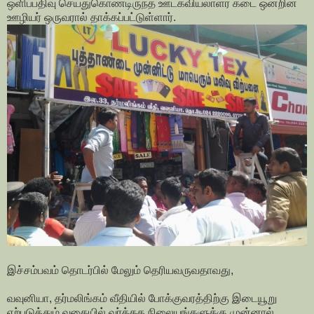
ஒளிப்பதிவு செய்துகொண்டிருந்த ஊடகவியலாளர் கடை ஒன்றின்
ஊழியர் ஒருவரால் தாக்கப்பட்டுள்ளார்.
இச்சம்பவம் தொடர்பில் மேலும் தெரியவருவதாவது,
வவுனியா, தர்மலிங்கம் வீதியில் போக்குவரத்திற்கு இடையூறு
ஏற்படுத்தும் வகையில் வர்த்தக நிலையங்களுக்கு முன்னால்