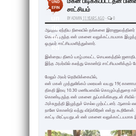
மகன் பிடிக்கப்பட்டதன் பின்ன
UND
சாட்சியம்
EFIN
ED
un
BY ADMIN
11 YEARS AGO
-
0
de
ஆயுதம் ஏந்திய நிலையில் தங்களை இராணுவத்தினர் என
கொண்டிருந்த என் மகனை வலுக்கட்டாயமாக இழுத்துச்
fin
ஒருவர் சாட்சியமளித்துள்ளார்.
ed
இன்றைய தினம் யாழ்.மாவட்ட செயலகத்தில் ஜனாதிப
இந்த அமர்வில் கலந்து கொண்டு சாட்சியமளிக்கும் 
மேலும் அவர் தெரிவிக்கையில்,
என் மகன் முத்துலிங்கம் மலரவன் வயது 19( காணாம
திகதி இரவு 10.30 மணியளவில் கொழும்புத்துறை ஈச்சமோ
கொண்டிருந்த என் மகனை துப்பாக்கிகளுடன் சிவில
அச்சுறுத்தி இழுத்துச் செல்ல முற்பட்டனர். ஆனால் 
நானே கொண்டு வந்து விடுகிறேன் என்று கூறினேன்
காட்டி மிரட்டியதுடன் என் மகனை வலுக்காட்டயமாக இ