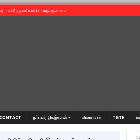
ைவு
»
பிரித்தானியாவில் காருக்குள் சடலம் -தமிழருடையதா ?
»
தியாகதீபம் அன்னை
CONTACT
நம்மவர் நிகழ்வுகள்
விவசாயம்
TGTE
ம