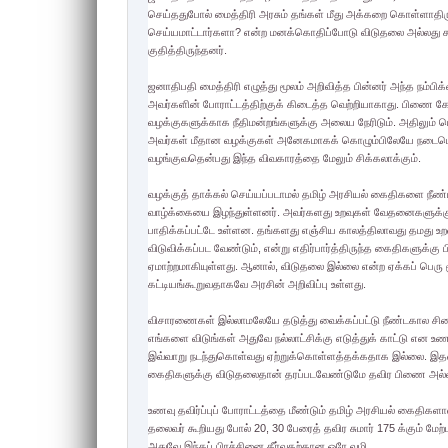
செய்ததுபோல் மைத்திரி அரசும் தங்கள் மீது அக்கறை கொள்ளாதிருக
செய்யமாட்டார்களா? என்ற மனக்கொதிப்போடு விடுதலை அல்லது சாவ
குதித்திருந்தனர்.
ஜனாதிபதி மைத்திரி எழுத்து மூலம் அறிவித்த பின்னர் அந்த நம்ப
அவர்களின் போராட்டத்திற்குக் கிடைத்த வெற்றியாகாது. பிணை கே
வழக்குகளுக்காக நீதிமன்றங்களுக்கு அலைய நேரிடும். அதிலும் 
அவர்கள் மீதான வழக்குகள் அனேகமாகக் கொழும்பிலேயே நடைபெற
வழங்குவதென்பது இந்த விவகாரத்தை மேலும் சிக்கலாக்கும்.
வழக்குத் தாக்கல் செய்யப்படாமல் தமிழ் அரசியல் கைதிகளை நீண்
வாழ்க்கையை இழந்துள்ளனர். அவர்களது உறவுகள் வேதனைகளுக்கும்,
பாதிக்கப்பட்டே உள்ளன. தங்களது எஞ்சிய காலத்திலாவது தமது உற
விடுவிக்கப்பட வேண்டும், என்று எதிர்பார்த்திருந்த கைதிகளுக்கு
ஏமாற்றமாகியுள்ளது. ஆனால், விடுதலை இல்லை என்ற ஏக்கப் பெரு
கட்டியங்கூறுவதாகவே அரசின் அறிவிப்பு உள்ளது.
விசாரணைகள் இல்லாமலேயே தடுத்து வைக்கப்பட்டு நீண்டகால சிறை
எங்களை விடுங்கள் அதுவே நல்லாட்சிக்கு எடுத்துக் காட்டு என உணவு
இவ்வாறு நடந்துகொள்வது ஏற்றுக்கொள்ளத்தக்கதாக இல்லை. இதனை எ
கைதிகளுக்கு விடுதலைதான் தரப்படவேண்டுமே தவிர பிணை அல்ல எ
உணவு தவிர்ப்புப் போராட்டத்தை மீண்டும் தமிழ் அரசியல் கைதிகளா
தலைவர் கூறியது போல் 20, 30 பேரைத் தவிர சுமார் 175 க்கும் மே
அதுவே இந்தப் பிரச்சினை தீர்வதற்கான ஒரே வழி.