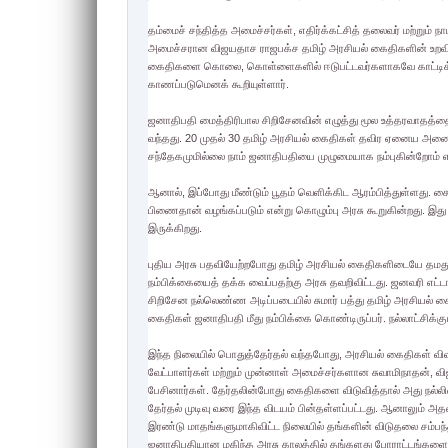
தம்மைச் சந்தித்த அமைச்சர்கள், எதிர்க்கட்சித் தலைவர் மற்றும் ந
அமைச்சரான விஜயதாச ராஜபக்ச தமிழ் அரசியல் கைதிகளின் உறவினர்
கைதிகளை கொலை, கொள்ளைகளில் ஈடுபட்டவர்களாகவே காட்டிக்கொள்ள 
காணப்படுமெனக் கூறியுள்ளார்.
ஜனாதிபதி மைத்திரிபால சிறிசேனவின் எழுத்து மூல உத்தரவாதத்தையட
வந்தது. 20 முதல் 30 தமிழ் அரசியல் கைதிகள் தவிர ஏனைய அனைவர
சந்தேகமுமில்லை நாம் ஜனாதிபதியை முழுமையாக நம்புகின்றோம் என 
ஆனால், இப்போது மீண்டும் பூதம் வெளிக்கிட ஆரம்பித்துள்ளது.
பிணைதான் வழங்கப்படும் என்று கொழும்பு அரசு கூறுகின்றது. இ
இருக்கிறது.
புதிய அரசு பதவியேற்றபோது தமிழ் அரசியல் கைதிகளிடையே தமது நம
நம்பிக்கையைத் தக்க வைப்பதற்கு அரசு தவறிவிட்டது. ஜனவரி எட்டாம
சிறிசேன நல்லெண்ண அடிப்படையில் சுமார் பத்து தமிழ் அரசியல் கைத
கைதிகள் ஜனாதிபதி மீது நம்பிக்கை கொண்டிருப்பர். நல்லாட்சிக்கும
இந்த நிலையில் பொதுத்தேர்தல் வந்தபோது, அரசியல் கைதிகள் வி
வேட்பாளர்கள் மற்றும் முன்னாள் அமைச்சர்களான சுவாமிநாதன், 
பேசினார்கள். தேர்தலின்போது கைதிகளை விடுவித்தால் அது நல்லி
தேர்தல் முடிவு வரை இந்த விடயம் பின்தள்ளப்பட்டது. ஆனாலும் அத
இரண்டு மாதங்களுமாகிவிட்ட நிலையில் தங்களின் விடுதலை சம்பந
ஜனாதிபதியான மகிந்த அரசு காலத்தில் தங்களது போராட்டங்களை ம