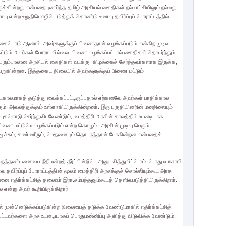
்கின்றது என்பதையுணர்ந்த தமிழ் அரசியல் கைதிகள் நல்லாட்சியிலும் நல்லது
ு என்ற உறுதிமொழியெடுத்துக் கொண்டு உணவு தவிர்ப்புப் போராட்டத்தில்
ிக்கையோடு ஆனால், அவர்களுக்குப் பிணைதான் வழங்கப்படும் என்கிற முடிவு
ட்டும் அவர்கள் போராடவில்லை. பிணை வழங்கப்பட்டால் கைதிகள் தொடர்ந்தும்
பெரும்பாலான அரசியல் கைதிகள் வடக்கு கிழக்கைச் சேர்ந்தவர்களாக இருக்க,
ுகின்றன. இத்தகைய நிலையில் அவர்களுக்குப் பிணை மட்டும்
டகாலமாகத் தடுத்து வைக்கப்பட்டிருப்பதால் ஏற்கனவே அவர்கள் பாதிக்கால
 அவலத்துக்கும் உள்ளாகியிருக்கின்றனர். இரு பகுதியினரின் மனநிலையும்
வுகளோடு சேர்ந்துவிடவேண்டும், மைத்திரி அரசின் காலத்தில் உடனடியாக
 பிணை மட்டுமே வழங்கப்படும் என்ற கொழும்பு அரசின் முடிவு பெரும்
 மூச்சும், கண்ணீரும், வேதனையும் தொடரத்தான் போகின்றன என்பதைக்
த்தண்டனையை நீதிமன்றத் தீர்ப்பின்றியே அனுபவித்துவிட்டோம். போதுமடாசாமி
 தவிர்ப்புப் போராட்டத்தின் மூலம் மைத்திரி அரசுக்குச் சொல்லியும்கூட அரசு
திர்க்கட்சித் தலைவர் இரா.சம்பந்தனும்கூடத் தெளிவுபடுத்தியிருக்கிறார்.
ன்று அவர் கூறியிருக்கிறார்.
ல் முன்னெடுக்கப்படுகின்ற நிலையைத் தடுக்க வேண்டுமாகில் எதிர்க்கட்சித்
ற்பட்டவர்களை அரசு உடனடியாகப் பொதுமன்னிப்பு அளித்து விடுவிக்க வேண்டும்.