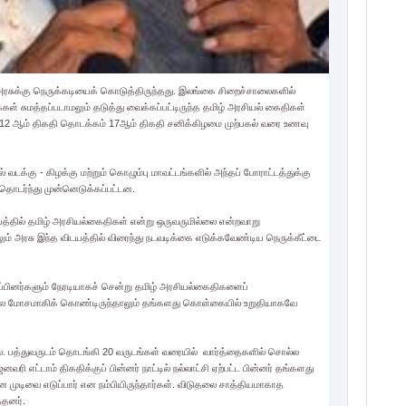
ு அரசுக்கு நெருக்கடியைக் கொடுத்திருந்தது. இலங்கை சிறைச்சாலைகளில்
கள் சுமத்தப்படாமலும் தடுத்து வைக்கப்பட்டிருந்த தமிழ் அரசியல் கைதிகள்
ி 12 ஆம் திகதி தொடக்கம் 17ஆம் திகதி சனிக்கிழமை முற்பகல் வரை உணவு
க்கு - கிழக்கு மற்றும் கொழும்பு மாவட்டங்களில் அந்தப் போராட்டத்துக்கு
ொடர்ந்து முன்னெடுக்கப்பட்டன.
யத்தில் தமிழ் அரசியல்கைதிகள் என்று ஒருவருமில்லை என்றவாறு
ும் அரசு இந்த விடயத்தில் விரைந்து நடவடிக்கை எடுக்கவேண்டிய நெருக்கீட்டை
றுப்பினர்களும் நேரடியாகச் சென்று தமிழ் அரசியல்கைதிகளைப்
்நிலை மோசமாகிக் கொண்டிருந்தாலும் தங்களது கொள்கையில் உறுதியாகவே
 பத்துவருடம் தொடங்கி 20 வருடங்கள் வரையில் வார்த்தைகளில் சொல்ல
 எட்டாம் திகதிக்குப் பின்னர் நாட்டில் நல்லாட்சி ஏற்பட்ட பின்னர் தங்களது
ுடிவை எடுப்பார் என நம்பியிருந்தார்கள். விடுதலை சாத்தியமாகாத
்தனர்.