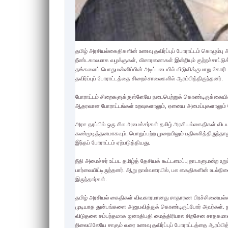
தமிழ் அரசியல்கைதிகளின் உணவு தவிர்ப்புப் போராட்டம் கொழும்ப
நீண்டகாலமாக வழக்குகள், விசாரணைகள் இன்றியும் குற்றச்சாட்டுக்
தங்களைப் பொதுமன்னிப்பின் அடிப்படையில் விடுவிக்குமாறு கோர
தவிர்ப்புப் போராட்டத்தை சிறைச்சாலைகளில் ஆரம்பித்திருந்தனர்.
போராட்டம் சிறைகளுக்குள்ளேயே நடைபெற்றுக் கொண்டிருக்கையில் வட
ஆதரவான போராட்டங்கள் உறவுகளாலும், ஏனைய அமைப்புகளாலும் த
அரச தரப்பில் ஒரு சில அமைச்சர்கள் தமிழ் அரசியல்கைதிகள் விட
கண்மூடித்தனமாகவும், பொறுப்பற்ற முறையிலும் பதிலளித்திருந்தால
இந்தப் போராட்டம் ஏற்படுத்தியது.
நீதி அமைச்சர் உட்பட தமிழ்த் தேசியக் கூட்டமைப்பு நாடாளுமன்ற உ
பார்வையிட்டிருந்தனர். ஆறு நாள்வரையில், பல கைதிகளின் உடல
இருந்தார்கள்.
தமிழ் அரசியல் கைதிகள் விவகாரமானது சாதாரண பிரச்சினையல்ல.
முடியாத துன்பங்களை அனுபவித்துக் கொண்டிருப்போர் அவர்கள். ஜனவரி
விடுதலை சம்பந்தமாக ஜனாதிபதி மைத்திரிபால சிறசேன சாதகமான ம
நிலையிலேயே சாகும் வரை உணவு தவிர்ப்புப் போராட்டத்தை ஆரம்பித