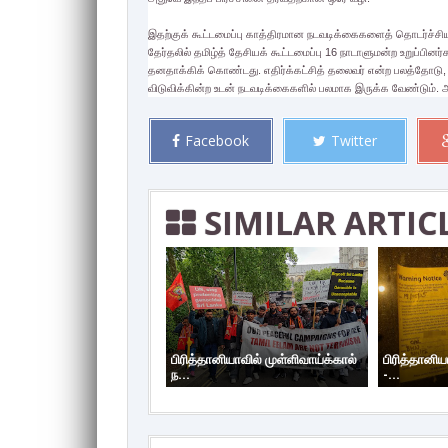
இதற்குக் கூட்டமைப்பு காத்திரமான நடவடிக்கைகளைத் தொடர்ச்சி
தேர்தலில் தமிழ்த் தேசியக் கூட்டமைப்பு 16 நாடாளுமன்ற உறுப்பினர
தனதாக்கிக் கொண்டது. எதிர்க்கட்சித் தலைவர் என்ற பலத்தோடு, 
விடுவிக்கின்ற உடன் நடவடிக்கைகளில் பலமாக இருக்க வேண்டும்.
Facebook
Twitter
SIMILAR ARTIC
பிரித்தானியாவில் முள்ளிவாய்க்கால்
பிரித்தானிய
ந...
-...