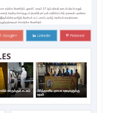
யாக எடுக்க வேண்டும். ஓகஸ்ட் மாதம் 17 ஆம் திகதி நடைபெற்ற பொதுத்
்களைத் தெரிவு செய்தது மட்டுமன்றி நாட்டின் எதிர்க்கட்சித் தலைவர் பதவியை
இருக்கின்ற தமிழ்த் தேசியக் கூட்டமைப்பு தமிழ் அரசியல் கைதிகளை
 அழுத்தத்தையும் கொடுக்க வேண்டும்
Google+
Linkedin
Pinterest
LES
ாவில் காருக்குள் சடலம்
பிரித்தானிய தாயக உறவுகளுக்கு
உதவி