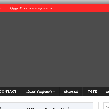
ைவு
»
பிரித்தானியாவில் காருக்குள் சடலம் -தமிழருடையதா ?
»
தியாகதீபம் அன்னை
CONTACT
நம்மவர் நிகழ்வுகள்
விவசாயம்
TGTE
ம