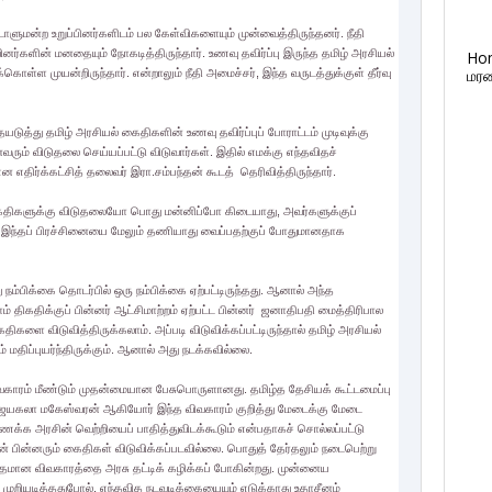
ாடாளுமன்ற உறுப்பினர்களிடம் பல கேள்விகளையும் முன்வைத்திருந்தனர். நீதி
களின் மனதையும் நோகடித்திருந்தார். உணவு தவிர்ப்பு இருந்த தமிழ் அரசியல்
Ho
மரண
முயன்றிருந்தார். என்றாலும் நீதி அமைச்சர், இந்த வருடத்துக்குள் தீர்வு
ுத்து தமிழ் அரசியல் கைதிகளின் உணவு தவிர்ப்புப் போராட்டம் முடிவுக்கு
ும் விடுதலை செய்யப்பட்டு விடுவார்கள். இதில் எமக்கு எந்தவிதச்
எதிர்க்கட்சித் தலைவர் இரா.சம்பந்தன் கூடத் தெரிவித்திருந்தார்.
 கைதிகளுக்கு விடுதலையோ பொது மன்னிப்போ கிடையாது, அவர்களுக்குப்
து இந்தப் பிரச்சினையை மேலும் தணியாது வைப்பதற்குப் போதுமானதாக
்பிக்கை தொடர்பில் ஒரு நம்பிக்கை ஏற்பட்டிருந்தது. ஆனால் அந்த
் திகதிக்குப் பின்னர் ஆட்சிமாற்றம் ஏற்பட்ட பின்னர் ஜனாதிபதி மைத்திரிபால
ிகளை விடுவித்திருக்கலாம். அப்படி விடுவிக்கப்பட்டிருந்தால் தமிழ் அரசியல்
் மதிப்புயர்ந்திருக்கும். ஆனால் அது நடக்கவில்லை.
வகாரம் மீண்டும் முதன்மையான பேசுபொருளானது. தமிழ்த தேசியக் கூட்டமைப்பு
விஜயகலா மகேஸ்வரன் ஆகியோர் இந்த விவகாரம் குறித்து மேடைக்கு மேடை
ணக்க அரசின் வெற்றியைப் பாதித்துவிடக்கூடும் என்பதாகச் சொல்லப்பட்டு
ன் பின்னரும் கைதிகள் விடுவிக்கப்படவில்லை. பொதுத் தேர்தலும் நடைபெற்று
்தமான விவகாரத்தை அரசு தட்டிக் கழிக்கப் போகின்றது. முன்னைய
ுறியடித்ததுபோல், எந்தவித நடவடிக்கையையும் எடுக்காது உதாசீனம்