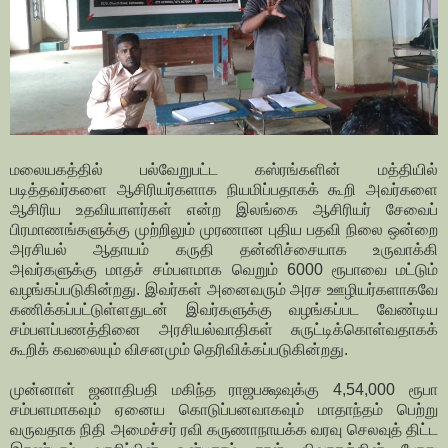
மலையகத்தில் பல்வேறுபட்ட கஸ்ரங்களின் மத்தியில்
படித்தவர்களை ஆசிரியர்களாக நியமிப்பதாகக் கூறி அவர்களை
ஆசிரிய உதவியாளர்கள் என்ற இலங்கை ஆசிரியர் சேவைப்
பிரமாணங்களுக்கு முற்றிலும் முரணான புதிய பதவி நிலை ஒன்றை
அரசியல் ஆதாயம் கருதி தன்னிச்சையாக உருவாக்கி
அவர்களுக்கு மாதச் சம்பளமாக வெறும் 6000 ரூபாவை மட்டும்
வழங்கப்படுகின்றது. இவர்கள் அனைவரும் அரச ஊழியர்களாகவே
கணிக்கப்பட்டுள்ளதுடன் இவர்களுக்கு வழங்கப்பட வேண்டிய
சம்பளப்பணத்தினை அரசியல்வாதிகள் சுருட்டிக்கொள்வதாகக்
கூறிக் கவலையும் விசனமும் தெரிவிக்கப்படுகின்றது.
முன்னாள் ஜனாதிபதி மகிந்த ராஜபக்ஷவுக்கு 4,54,000 ரூபா
சம்பளமாகவும் ஏனைய கொடுப்பனவாகவும் மாதாந்தம் பெற்று
வருவதாக நிதி அமைச்சர் ரவி கருணாநாயக்க வரவு செலவுத் திட்ட