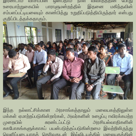
இரண்டாம் வாசிப்பின் ஒன்பதாம் நாள் விவாதத்தின் போது
உரையாற்றுகையில் பாராளுமன்றத்தில் இதனை மகிந்தவின்
சம்பளப்பட்டியலையும் காண்பித்து உறுதிப்படுத்தியிருந்தார் என்பது
குறிப்பிடத்தக்கதாகும்.
இந்த நல்லாட்சிக்கான அரசாங்கத்தாலும் மலையகத்திலுள்ள
மக்கள் ஏமாற்றப்படுகின்றார்கள், அவர்களின் உழைப்பு ஈவிரக்கமற்ற
முறையில் சுரண்டப்பட்டு அரசியல்வாதிகளின்
சுகபோகங்களுக்காகப் பயன்படுத்தப்படுகின்றமை இவற்றிலிருந்து
வெளிப்படையாகத் தெரிவதுடன் இவ்விடயத்தில் மலையகத்தின்