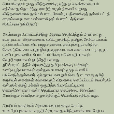
அரசாங்கமும் தமது விடுதலைக்கு எந்த நடவடிக்கையையும்
எடுக்காது தொடர்ந்து ஏமாற்றி வரும் நிலையில் தமது
விடுதலைக்காக தாமே போராட வேண்டிய நிலைக்குத் தள்ளப்பட்டடு
சாகும்வரையான உண்ணாவிரதப் போராட்டத்தினை
ஈடுபட்டுவருகின்றனர்.
அவர்களது போராட்டத்திற்கு ஆதரவு தெரிவித்தும் அவர்களது
உடனடியான விடுதலையை வலியுறுத்தியும் தமிழத் தேசிய மக்கள்
முன்னணியினராகிய நாமும் ஏனைய தரப்புக்களும் விடுத்த
வேண்டுகோளை ஏற்று இன்று முழுமையான கடையடைப்பு மற்றும்
பணிப்புறக்கணிப்பு போராட்டம் மிகவும் அமைதியாகவும்
வெற்றிகரமாகவும் நடந்தேறியுள்ளது.
இப்போராட்டத்தில் அனைத்து தமிழ் மக்களும் மிகவும்
உணர்வுபூர்வமாகவும் ஒன்றுமையாகவும் முழு அளவில்
பங்கெடுத்துள்ளனர். ஒற்றுமையான இச் செயற்பாடானது தமிழ்
அரசியல் கைதிகள் அனைவரும் விடுதலை செய்யப்படல் வேண்டும்
என்பதில் தமிழ் மக்கள் ஒருமித்த நிலைப்பாட்டினை
கொண்டுள்ளனர் என்ற தெளிவான செய்தியை சிறீலங்கா
அரசுக்கும் சர்வதேச சமூகத்திற்கும் வெளிப்படுத்தியுள்ளது.
அரசியல் கைதிகள் அனைவரையும் தமது சொந்த
உடன்பிறப்புக்களாக கருதி அவர்களது விடுதலைக்கான மேற்படி