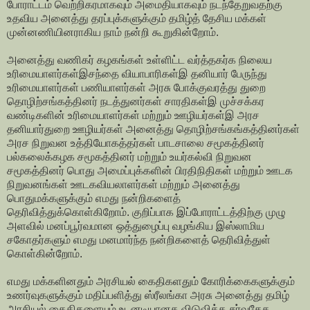
போராட்டம் வெற்றிகரமாகவும் அமைதியாகவும் நடந்தேறுவதற்கு
உதவிய அனைத்து தரப்புக்களுக்கும் தமிழ்த் தேசிய மக்கள்
முன்னணியினராகிய நாம் நன்றி கூறுகின்றோம்.
அனைத்து வணிகர் கழகங்கள் உள்ளிட்ட வர்த்தகர்க நிலைய
உரிமையாளர்கள்இசந்தை வியாபாரிகள்இ தனியார் பேருந்து
உரிமையாளர்கள் பணியாளர்கள் அரசு போக்குவரத்து துறை
தொழிற்சங்கத்தினர் நடத்துனர்கள் சாரதிகள்இ முச்சக்கர
வண்டிகளின் உரிமையாளர்கள் மற்றும் ஊழியர்கள்இ அரச
தனியார்துறை ஊழியர்கள் அனைத்து தொழிற்சங்கங்கத்தினர்கள்
அரச நிறுவன உத்தியோகத்தர்கள் பாடசாலை சமூகத்தினர்
பல்கலைக்கழக சமூகத்தினர் மற்றும் உயர்கல்வி நிறுவன
சமூகத்தினர் பொது அமைப்புக்களின் பிரதிநிதிகள் மற்றும் ஊடக
நிறுவனங்கள் ஊடகவியலாளர்கள் மற்றும் அனைத்து
பொதுமக்களுக்கும் எமது நன்றிகளைத்
தெரிவித்துக்கொள்கிறோம். குறிப்பாக இப்போராட்டத்திற்கு முழு
அளவில் மனப்பூர்வமான ஒத்துழைப்பு வழங்கிய இஸ்லாமிய
சகோதர்களும் எமது மனமார்ந்த நன்றிகளைத் தெரிவித்துள்
கொள்கின்றோம்.
எமது மக்களினதும் அரசியல் கைதிகளதும் கோரிக்கைகளுக்கும்
உணர்வுகளுக்கும் மதிப்பளித்து ஸ்ரீலங்கா அரசு அனைத்து தமிழ்
அரசியல் கைதிகளையும் உடனடியானக விடுவிக்க சர்வதேச