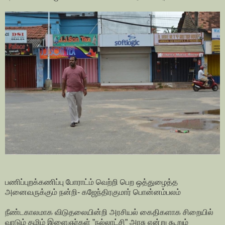
பணிப்புறக்கணிப்பு போராட்ம் வெற்றி பெற ஒத்துழைத்த
அனைவருக்கும் நன்றி- கஜேந்திரகுமார் பொன்னம்பலம்
நீண்டகாலமாக விடுதலையின்றி அரசியல் கைதிகளாக சிறையில்
வாடும் தமிழ் இளைஞர்கள் ”நல்லாட்சி” அரசு என்று கூறும்